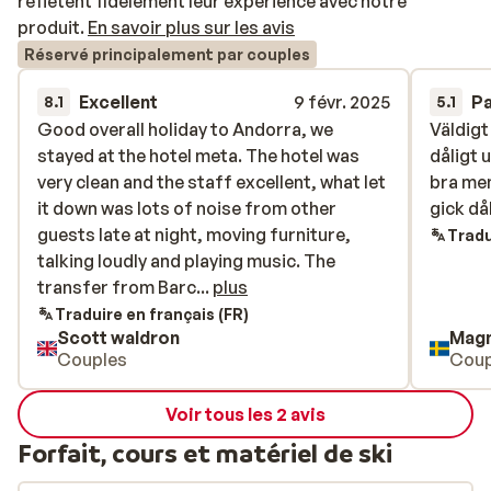
reflètent fidèlement leur expérience avec notre
produit.
En savoir plus sur les avis
Réservé principalement par couples
Excellent
9 févr. 2025
P
8.1
5.1
Good overall holiday to Andorra, we
Good overall holiday to Andorra, we
Väldigt
Väldigt
stayed at the hotel meta. The hotel was
stayed at the hotel meta. The hotel was
dåligt 
dåligt 
very clean and the staff excellent, what let
very clean and the staff excellent, what let
bra men
bra men
it down was lots of noise from other
it down was lots of noise from other
gick då
gick då
guests late at night, moving furniture,
guests late at night, moving furniture,
Tradu
talking loudly and playing music. The
talking loudly and playing music. The
transfer from Barcelona to Andorra also
transfer from Barc...
plus
had problems, with us waiting 1 hour 40 to
Traduire en français (FR)
Scott waldron
Mag
be picked up. As I've said overall very good
Couples
Coup
,great skiing, great food and beer...
Voir tous les 2 avis
Forfait, cours et matériel de ski