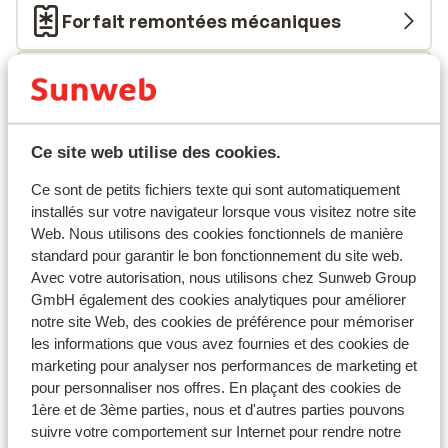
Forfait remontées mécaniques
Cours de ski
Matériel de ski
Ce site web utilise des cookies.
Ce sont de petits fichiers texte qui sont automatiquement
Autres hébergements - Grandvalira
installés sur votre navigateur lorsque vous visitez notre site
Web. Nous utilisons des cookies fonctionnels de manière
standard pour garantir le bon fonctionnement du site web.
Lodge Park Hotel
Avec votre autorisation, nous utilisons chez Sunweb Group
GmbH également des cookies analytiques pour améliorer
Hôtel Cristina
notre site Web, des cookies de préférence pour mémoriser
les informations que vous avez fournies et des cookies de
marketing pour analyser nos performances de marketing et
Hôtel Del Cubil
pour personnaliser nos offres. En plaçant des cookies de
1ère et de 3ème parties, nous et d'autres parties pouvons
Hôtel Font d'Argent Canillo
suivre votre comportement sur Internet pour rendre notre