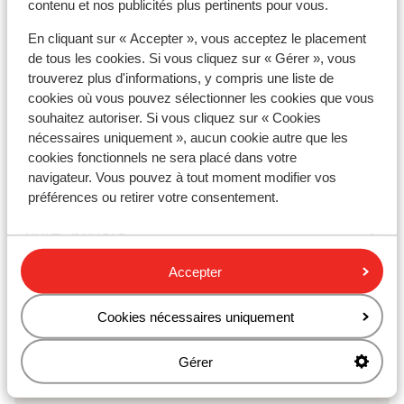
contenu et nos publicités plus pertinents pour vous.
Hôtel Sporting
En cliquant sur « Accepter », vous acceptez le placement
de tous les cookies. Si vous cliquez sur « Gérer », vous
trouverez plus d'informations, y compris une liste de
Hôtel Guillem
cookies où vous pouvez sélectionner les cookies que vous
souhaitez autoriser. Si vous cliquez sur « Cookies
Hôtel Font d'Argent Pas de la Casa
nécessaires uniquement », aucun cookie autre que les
cookies fonctionnels ne sera placé dans votre
navigateur. Vous pouvez à tout moment modifier vos
Hôtel Himalaia Soldeu
préférences ou retirer votre consentement.
Hôtel Ski Plaza
Accepter
Hôtel Magic Pas
Cookies nécessaires uniquement
Hôtel Piolets Centre
Gérer
Hôtel Montecarlo