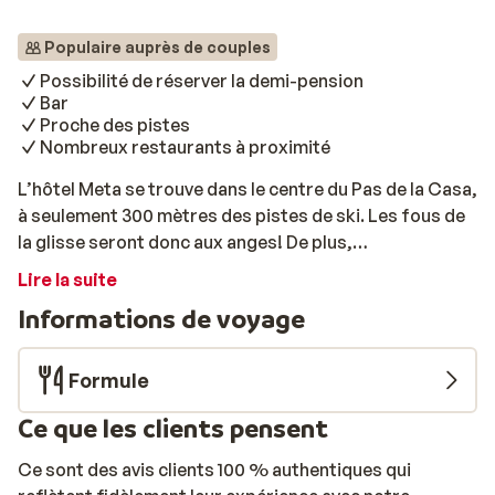
Populaire auprès de couples
Possibilité de réserver la demi-pension
Bar
Proche des pistes
Nombreux restaurants à proximité
L’hôtel Meta se trouve dans le centre du Pas de la Casa,
à seulement 300 mètres des pistes de ski. Les fous de
la glisse seront donc aux anges! De plus,
l’établissement propose de jolies chambres tout
Lire la suite
confort et lumineuses, dans lesquelles chaque
Informations de voyage
vacancier se sentira comme à la maison. Après une
journée intense sur les pistes, les amateurs de sports
d’hiver pourront se retrouver autour d’un verre au bar.
Formule
Ce que les clients pensent
Ce sont des avis clients 100 % authentiques qui