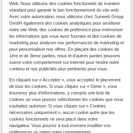
Web. Nous utilisons des cookies fonctionnels de manière
standard pour garantir le bon fonctionnement du site web.
Hôtel Sporting
Avec votre autorisation, nous utilisons chez Sunweb Group
GmbH également des cookies analytiques pour améliorer
Hôtel Guillem
notre site Web, des cookies de préférence pour mémoriser
les informations que vous avez fournies et des cookies de
marketing pour analyser nos performances de marketing et
Hôtel Font d'Argent Pas de la Casa
pour personnaliser nos offres. En plaçant des cookies de
1ère et de 3ème parties, nous et d'autres parties pouvons
Hôtel Himalaia Soldeu
suivre votre comportement sur Internet pour rendre notre
contenu et nos publicités plus pertinents pour vous.
Hôtel Ski Plaza
En cliquant sur « Accepter », vous acceptez le placement
de tous les cookies. Si vous cliquez sur « Gérer », vous
trouverez plus d'informations, y compris une liste de
Hôtel Magic Pas
cookies où vous pouvez sélectionner les cookies que vous
souhaitez autoriser. Si vous cliquez sur « Cookies
Hôtel Piolets Centre
nécessaires uniquement », aucun cookie autre que les
cookies fonctionnels ne sera placé dans votre
navigateur. Vous pouvez à tout moment modifier vos
Hôtel Montecarlo
préférences ou retirer votre consentement.