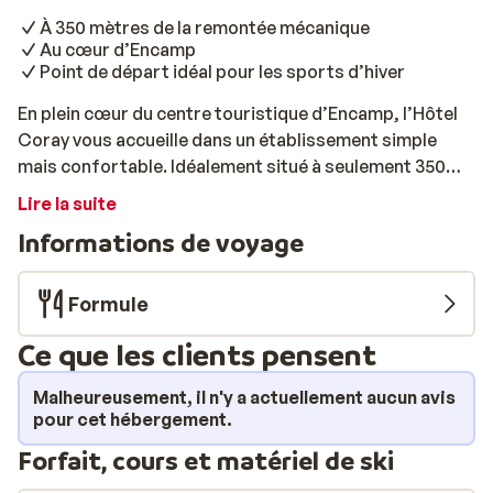
À 350 mètres de la remontée mécanique
Au cœur d’Encamp
Point de départ idéal pour les sports d’hiver
En plein cœur du centre touristique d’Encamp, l’Hôtel
Coray vous accueille dans un établissement simple
mais confortable. Idéalement situé à seulement 350
mètres de la remontée mécanique, il vous permet de
Lire la suite
profiter pleinement de vos journées à la neige.
Informations de voyage
Commerces, bars et restaurants sont accessibles à
pied, vous offrant tout ce dont vous avez besoin pour
des vacances au ski réussies. Après une journée sur les
Formule
pistes, détendez-vous autour d’un verre au bar de
Ce que les clients pensent
l’hôtel. Les chambres sont spacieuses, bien
entretenues, équipées d’une télévision et d’une salle de
Malheureusement, il n'y a actuellement aucun avis
bain privative. Chaque matin, un savoureux petit-
pour cet hébergement.
déjeuner buffet vous attend au restaurant. Si vous
Forfait, cours et matériel de ski
optez pour la formule demi-pension, vous pourrez
également déguster un copieux buffet le soir, mêlant