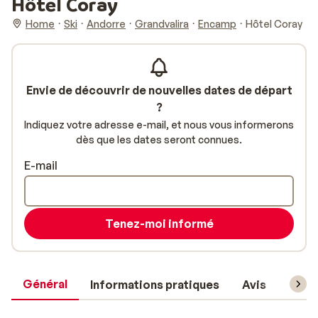
Hôtel Coray
Home
Ski
Andorre
Grandvalira
Encamp
Hôtel Coray
Envie de découvrir de nouvelles dates de départ
?
Indiquez votre adresse e-mail, et nous vous informerons
dès que les dates seront connues.
E-mail
Tenez-moi informé
Général
Informations pratiques
Avis
Forfa