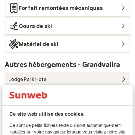
spécialités locales et cuisine internationale. L’Hôtel
Forfait remontées mécaniques
Coray est un excellent choix pour ceux qui recherchent
un hébergement pratique, à proximité des pistes et du
Cours de ski
centre-ville.
Matériel de ski
Autres hébergements - Grandvalira
Lodge Park Hotel
Hôtel Cristina
Hôtel Del Cubil
Ce site web utilise des cookies.
Ce sont de petits fichiers texte qui sont automatiquement
Hôtel Font d'Argent Canillo
installés sur votre navigateur lorsque vous visitez notre site