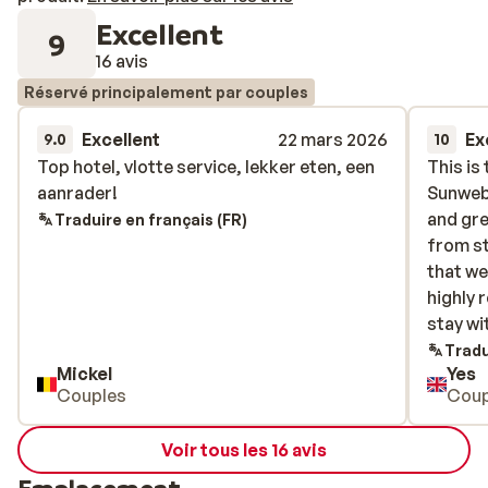
Excellent
9
16 avis
Réservé principalement par couples
Excellent
22 mars 2026
Ex
9.0
10
Top hotel, vlotte service, lekker eten, een
Top hotel, vlotte service, lekker eten, een
This is
This is
aanrader!
aanrader!
Sunweb 
Sunweb 
and gre
and gre
Traduire en français (FR)
from st
from st
that we
that we
highly 
highly 
stay wi
stay wit
next ye
Tradu
Mickel
Yes
Couples
Coup
Voir tous les 16 avis