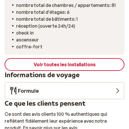
ou du bain turc pour de purs moments de relaxation.
nombre total de chambres / appartements: 81
Pour terminer la journée en beauté, profitez d'un
nombre total d'étages: 6
savoureux repas au restaurant, puis dégustez un bon
nombre total de bâtiments: 1
cocktail au bar. De merveilleuses vacances au ski vous
réception (ouverte 24h/24)
attendent en Andorre!
check in
ascenseur
coffre-fort
Voir toutes les installations
Informations de voyage
Formule
Ce que les clients pensent
Ce sont des avis clients 100 % authentiques qui
reflètent fidèlement leur expérience avec notre
produit.
En savoir plus sur les avis