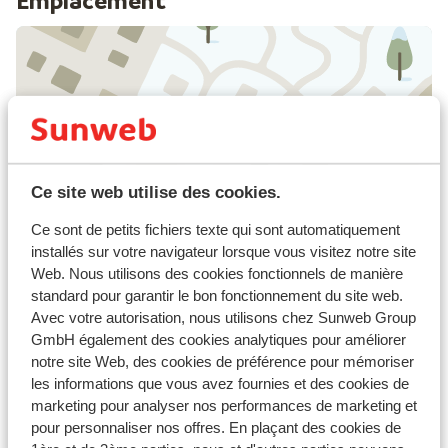
Emplacement
Afficher sur la carte
Ce site web utilise des cookies.
Ce sont de petits fichiers texte qui sont automatiquement
À proximité
installés sur votre navigateur lorsque vous visitez notre site
Dans le centre
Web. Nous utilisons des cookies fonctionnels de manière
Distance jusqu'aux pistes de ski environ 25 mètres
standard pour garantir le bon fonctionnement du site web.
Distance jusqu'aux remontées mécaniques
Avec votre autorisation, nous utilisons chez Sunweb Group
environ 25 mètres
GmbH également des cookies analytiques pour améliorer
Distance aux magasins les plus proches environ 10
notre site Web, des cookies de préférence pour mémoriser
mètres
les informations que vous avez fournies et des cookies de
Distance à la supérette la plus proche environ 25
marketing pour analyser nos performances de marketing et
mètres
pour personnaliser nos offres. En plaçant des cookies de