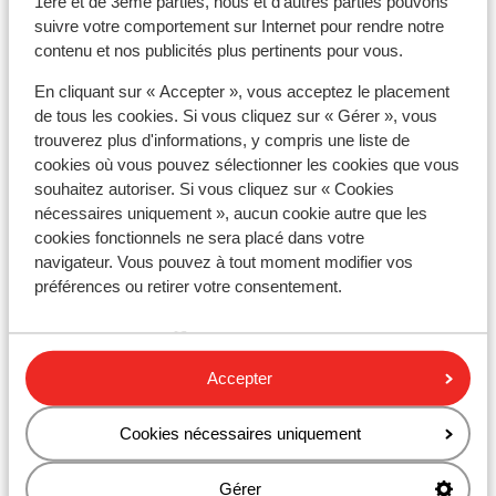
Sur une route peu pentue
1ère et de 3ème parties, nous et d'autres parties pouvons
suivre votre comportement sur Internet pour rendre notre
Forfait, cours et matériel de ski
contenu et nos publicités plus pertinents pour vous.
En cliquant sur « Accepter », vous acceptez le placement
Forfait remontées mécaniques
de tous les cookies. Si vous cliquez sur « Gérer », vous
trouverez plus d'informations, y compris une liste de
cookies où vous pouvez sélectionner les cookies que vous
Cours de ski
souhaitez autoriser. Si vous cliquez sur « Cookies
nécessaires uniquement », aucun cookie autre que les
cookies fonctionnels ne sera placé dans votre
Matériel de ski
navigateur. Vous pouvez à tout moment modifier vos
préférences ou retirer votre consentement.
Autres hébergements - Grandvalira
Lodge Park Hotel
Accepter
Cookies nécessaires uniquement
Hôtel Cristina
Gérer