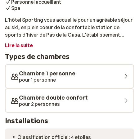
Personnel accueillant
Spa
L'hôtel Sporting vous accueille pour un agréable séjour
au ski, en plein coeur de la confortable station de
sports d’hiver de Pas de la Casa. L'établissement
surplombe les remontées mécaniques menant aux
Lire la suite
pistes de ski: c'est donc un pied-à-terre idéal pour
Types de chambres
profiter des sports d'hiver en Andorre. De nombreux
bars et magasins se trouvent également à proximité de
l'hôtel: pratique pour aller faire quelques achats ou
Chambre 1 personne
profiter d'un verre entre amis après une bonne journée
pour 1 personne
sur les pistes. Vous séjournerez dans des chambres
modernes, joliment meublées et entièrement équipées.
Chambre double confort
Très confortables, elles vous assurent de passer de
pour 2 personnes
bonnes nuits reposantes après vous être bien
dépensés toute la journée. Pour vous détendre
Installations
pleinement, rendez-vous au superbe espace bien-être
de l'hôtel. Vous pourrez y profiter du sauna, du jacuzzi
Classification officiel: 4 etoiles