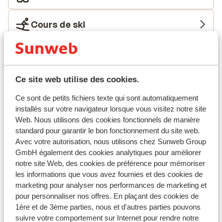
sur la poudreuse! N’attendez plus, Le Chalet
Chappelaz vous promet de beaux souvenirs!
Cours de ski
Matériel de ski
Ce site web utilise des cookies.
Autres hébergements - Les Sybelles
Ce sont de petits fichiers texte qui sont automatiquement
installés sur votre navigateur lorsque vous visitez notre site
Chalet la Marmotte
Web. Nous utilisons des cookies fonctionnels de manière
standard pour garantir le bon fonctionnement du site web.
Chalets des Ecrins
Avec votre autorisation, nous utilisons chez Sunweb Group
GmbH également des cookies analytiques pour améliorer
notre site Web, des cookies de préférence pour mémoriser
Résidence Club MMV l'Etoile des Sybelles
les informations que vous avez fournies et des cookies de
marketing pour analyser nos performances de marketing et
Résidence Club MMV l'Etoile des Sybelles - prix
pour personnaliser nos offres. En plaçant des cookies de
exclusif
1ère et de 3ème parties, nous et d'autres parties pouvons
suivre votre comportement sur Internet pour rendre notre