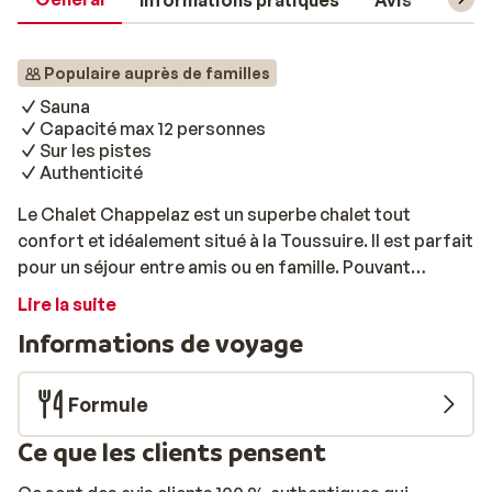
Informations pratiques
Avis
Forfa
Populaire auprès de familles
Sauna
Capacité max 12 personnes
Sur les pistes
Authenticité
Le Chalet Chappelaz est un superbe chalet tout
confort et idéalement situé à la Toussuire. Il est parfait
pour un séjour entre amis ou en famille. Pouvant
accueillir jusqu’à 12 personnes, il est spacieux tout en
Lire la suite
alliant confort et intimité. Très bien équipé et décoré, il
Informations de voyage
dispose de tous les équipements pour un séjour de
détente et loisirs au ski. Vous pourrez profiter du joli
salon et vous retrouver autour d’un bon repas dans la
Formule
salle à manger. La cuisine est toute équipée (bouilloire,
Ce que les clients pensent
cafetière, four, micro-ondes, …) et les chambres
accueillantes. Vous y trouverez également 4 chambres