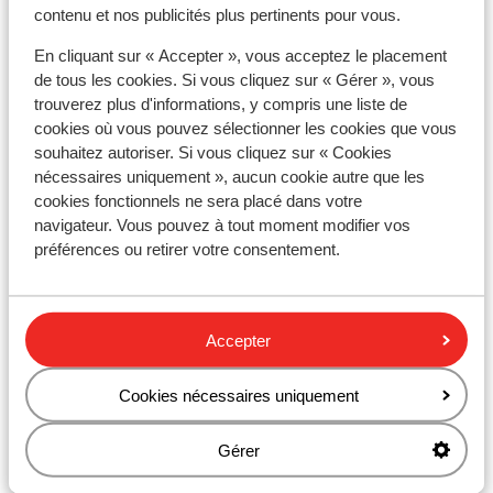
contenu et nos publicités plus pertinents pour vous.
Résidence Le Hameau du Moulin
En cliquant sur « Accepter », vous acceptez le placement
de tous les cookies. Si vous cliquez sur « Gérer », vous
Chalet Colette - Prix exclusif
trouverez plus d'informations, y compris une liste de
cookies où vous pouvez sélectionner les cookies que vous
Chalets Skilodge
souhaitez autoriser. Si vous cliquez sur « Cookies
nécessaires uniquement », aucun cookie autre que les
cookies fonctionnels ne sera placé dans votre
Résidence CGH L'Alpaga
navigateur. Vous pouvez à tout moment modifier vos
préférences ou retirer votre consentement.
Résidence CGH L'Alpaga - Prix exclusif
Chalets Lézami
Accepter
Cookies nécessaires uniquement
Chalet Skky
Gérer
Chalet Mont Thabor