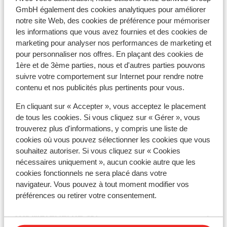
mètres
GmbH également des cookies analytiques pour améliorer
Distance jusqu'aux remontées mécaniques
notre site Web, des cookies de préférence pour mémoriser
environ 150 mètres
les informations que vous avez fournies et des cookies de
Distance aux magasins les plus proches environ 50
marketing pour analyser nos performances de marketing et
pour personnaliser nos offres. En plaçant des cookies de
mètres
1ère et de 3ème parties, nous et d'autres parties pouvons
Distance à la supérette la plus proche environ 50
suivre votre comportement sur Internet pour rendre notre
mètres
contenu et nos publicités plus pertinents pour vous.
Distance au restaurant le plus proche environ 50
mètres
En cliquant sur « Accepter », vous acceptez le placement
de tous les cookies. Si vous cliquez sur « Gérer », vous
Forfait, cours et matériel de ski
trouverez plus d'informations, y compris une liste de
cookies où vous pouvez sélectionner les cookies que vous
souhaitez autoriser. Si vous cliquez sur « Cookies
Forfait remontées mécaniques
nécessaires uniquement », aucun cookie autre que les
cookies fonctionnels ne sera placé dans votre
Cours de ski
navigateur. Vous pouvez à tout moment modifier vos
préférences ou retirer votre consentement.
Matériel de ski