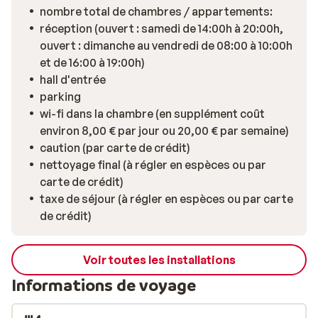
personnes, sont équipés avec kitchenette, salle de
nombre total de chambres / appartements:
bains ou de douche avec WC, couchages confortables
réception (ouvert : samedi de 14:00h à 20:00h,
et télévision payante. La majorité des appartements
ouvert : dimanche au vendredi de 08:00 à 10:00h
disposent également d’un balcon, pour apprécier la
et de 16:00 à 19:00h)
beauté des montagnes enneigées à tout moment de la
hall d'entrée
journée. Tout comme l’architecture extérieure, la
parking
décoration est montagnarde et chaleureuse. Vous
wi-fi dans la chambre (en supplément coût
n’aurez aucune difficulté à vous reposer agréablement
environ 8,00 € par jour ou 20,00 € par semaine)
bien au chaud, après une journée en plein air et à
caution (par carte de crédit)
partager des moments de détente avec vos proches.
nettoyage final (à régler en espèces ou par
Grâce aux appareils électriques et électroménagers de
carte de crédit)
la cuisine, vous pourrez vous réchauffer et reprendre
taxe de séjour (à régler en espèces ou par carte
des forces à tout moment de la journée. Pour votre
de crédit)
confort, la résidence met également à votre
disposition des casiers à skis et un parking découvert.
Plusieurs services sont disponibles en supplément
Voir toutes les installations
(linge de lit, de toilette, accès wifi, nettoyage final…)
Informations de voyage
pour être sur que vous ne manquiez de rien. Choisissez
la Résidence Odalys L’Ouillon pour bénéficier d’une