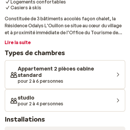
Logements confortables
Casiers à skis
Constituée de 3 bâtiments accolés façon chalet, la
Résidence Odalys L'Ouillon se situe au cœur du village
et à proximité immédiate de l’Office du Tourisme de
Saint Sorlin d’Arves et du rassemblement de l’Ecole de
Lire la suite
Ski. Son emplacement idéal et son environnement
Types de chambres
enchanteur vous séduiront dès votre arrivée. Saint
Sorlin d’Arves est une station familiale et authentique,
à l’architecture typiquement montagnarde, pour des
Appartement 2 pièces cabine
vacances au ski en Savoie au cœur d’une nature
standard
pour 2 à 6 personnes
préservée. C'est une station-village qui offre de
splendides panoramas, adossée à un sympathique
domaine skiable. Les plus gourmands pourront même
studio
profiter du domaine skiable des Sybelles et de ses 310
pour 2 à 4 personnes
kilomètres de pistes pour un séjour au ski entre nature
et grand espace. Pour y accéder, il vous suffira de
Installations
parcourir 150 mètres. Ses 67 appartements, pour 4 à 6