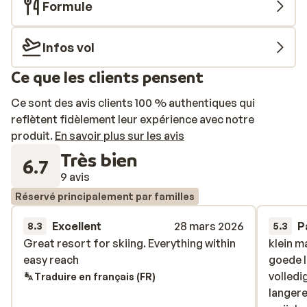
situation parfaite dans la station de Saint Sorvin
Formule
d’Arves et de prestations de confort. Bonnes vacances
avec SkiHorizon!
Infos vol
Ce que les clients pensent
Ce sont des avis clients 100 % authentiques qui
reflètent fidèlement leur expérience avec notre
produit.
En savoir plus sur les avis
Très bien
6.7
9 avis
Réservé principalement par familles
Excellent
28 mars 2026
P
8.3
5.3
Great resort for skiing. Everything within
Great resort for skiing. Everything within
klein m
klein m
easy reach
easy reach
goede l
goede l
volledi
volledi
Traduire en français (FR)
langere 
langere 