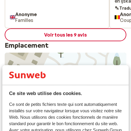
en ijsk
en ijsk
Tradu
Anonyme
Ano
Familles
Coup
Voir tous les 9 avis
Emplacement
Afficher sur la carte
Ce site web utilise des cookies.
Ce sont de petits fichiers texte qui sont automatiquement
installés sur votre navigateur lorsque vous visitez notre site
À proximité
Web. Nous utilisons des cookies fonctionnels de manière
Dans le centre
standard pour garantir le bon fonctionnement du site web.
Distance jusqu'aux pistes de ski environ 150
Avec votre autorisation, nous utilisons chez Sunweb Group