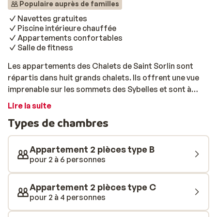
Populaire auprès de familles
Navettes gratuites
Piscine intérieure chauffée
Appartements confortables
Salle de fitness
Les appartements des Chalets de Saint Sorlin sont
répartis dans huit grands chalets. Ils offrent une vue
imprenable sur les sommets des Sybelles et sont à
proximité des pistes et du centre. De retour du ski,
Lire la suite
n’hésitez pas à profiter de la belle piscine intérieure
Types de chambres
chauffée ou du sauna (en supplément) pour vous
relaxer. De quoi passer des vacances inoubliables!
Appartement 2 pièces type B
pour 2 à 6 personnes
Appartement 2 pièces type C
pour 2 à 4 personnes