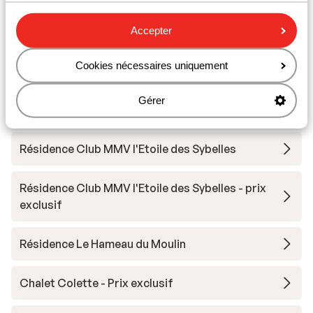
Accepter
Autres hébergements - Les Sybelles
Cookies nécessaires uniquement
Chalet la Marmotte
Gérer
Chalets des Ecrins
Résidence Club MMV l'Etoile des Sybelles
Résidence Club MMV l'Etoile des Sybelles - prix
exclusif
Résidence Le Hameau du Moulin
Chalet Colette - Prix exclusif