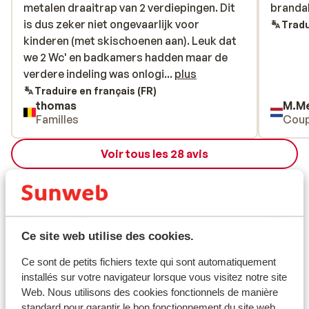
metalen draaitrap van 2 verdiepingen. Dit
metalen draaitrap van 2 verdiepingen. Dit
brandal
brandal
is dus zeker niet ongevaarlijk voor
is dus zeker niet ongevaarlijk voor
Tradu
kinderen (met skischoenen aan). Leuk dat
kinderen (met skischoenen aan). Leuk dat
we 2 Wc' en badkamers hadden maar de
we 2 Wc' en badkamers hadden maar de
verdere indeling was onlogisch en niet echt
verdere indeling was onlogi...
plus
handig want de helft van ons gezelschap
Traduire en français (FR)
thomas
M.Me
(4p) had geen slaapkamer. De pistes waren
Familles
Coup
enkel te bereiken na een heen- en terugrit
met de skibus die maar om de 40 min reed.
Voir tous les 28 avis
Dit wat niet duidelijk bij boeking want
anders hadden wij hier niet geboekt.
Emplacement
Ce site web utilise des cookies.
Afficher sur la carte
Ce sont de petits fichiers texte qui sont automatiquement
installés sur votre navigateur lorsque vous visitez notre site
Web. Nous utilisons des cookies fonctionnels de manière
standard pour garantir le bon fonctionnement du site web.