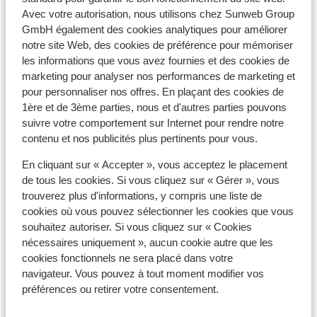
Avec votre autorisation, nous utilisons chez Sunweb Group
GmbH également des cookies analytiques pour améliorer
À proximité
notre site Web, des cookies de préférence pour mémoriser
Distance du centre-ville: environ 600 mètres
les informations que vous avez fournies et des cookies de
Distance jusqu'à la gare gare de saint jean de
marketing pour analyser nos performances de marketing et
maurienne environ 23 kilomètres
pour personnaliser nos offres. En plaçant des cookies de
Distance jusqu'aux remontées mécaniques
1ère et de 3ème parties, nous et d'autres parties pouvons
environ 700 mètres
suivre votre comportement sur Internet pour rendre notre
Distance aux magasins les plus proches environ
contenu et nos publicités plus pertinents pour vous.
250 mètres
En cliquant sur « Accepter », vous acceptez le placement
Forfait, cours et matériel de ski
de tous les cookies. Si vous cliquez sur « Gérer », vous
trouverez plus d'informations, y compris une liste de
cookies où vous pouvez sélectionner les cookies que vous
Forfait remontées mécaniques
souhaitez autoriser. Si vous cliquez sur « Cookies
nécessaires uniquement », aucun cookie autre que les
cookies fonctionnels ne sera placé dans votre
Cours de ski
navigateur. Vous pouvez à tout moment modifier vos
préférences ou retirer votre consentement.
Matériel de ski