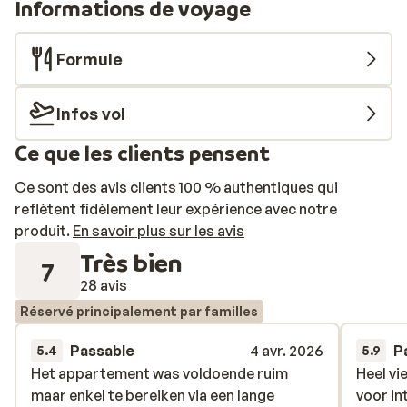
Informations de voyage
Formule
Infos vol
Ce que les clients pensent
Ce sont des avis clients 100 % authentiques qui
reflètent fidèlement leur expérience avec notre
produit.
En savoir plus sur les avis
Très bien
7
28 avis
Réservé principalement par familles
Passable
4 avr. 2026
P
5.4
5.9
Het appartement was voldoende ruim
Het appartement was voldoende ruim
Heel vi
Heel vi
maar enkel te bereiken via een lange
maar enkel te bereiken via een lange
voor in
voor in