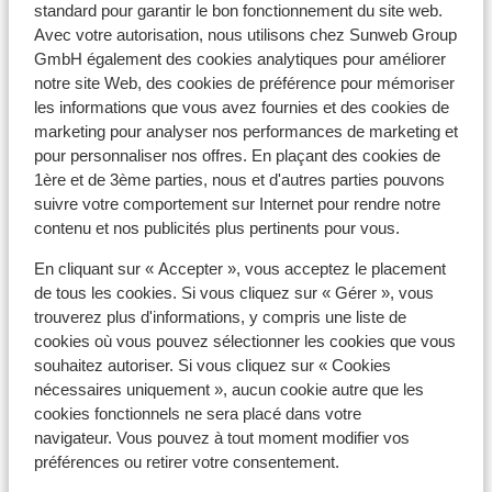
standard pour garantir le bon fonctionnement du site web.
Avec votre autorisation, nous utilisons chez Sunweb Group
À proximité
GmbH également des cookies analytiques pour améliorer
Dans le centre
notre site Web, des cookies de préférence pour mémoriser
Distance jusqu'aux pistes de ski environ 0 mètres
les informations que vous avez fournies et des cookies de
Distance jusqu'aux remontées mécaniques
marketing pour analyser nos performances de marketing et
environ 100 mètres
pour personnaliser nos offres. En plaçant des cookies de
Distance aux magasins les plus proches environ 30
1ère et de 3ème parties, nous et d'autres parties pouvons
mètres
suivre votre comportement sur Internet pour rendre notre
Distance à la supérette la plus proche environ 100
contenu et nos publicités plus pertinents pour vous.
mètres
En cliquant sur « Accepter », vous acceptez le placement
Distance au restaurant le plus proche environ 30
de tous les cookies. Si vous cliquez sur « Gérer », vous
mètres
trouverez plus d'informations, y compris une liste de
cookies où vous pouvez sélectionner les cookies que vous
Forfait, cours et matériel de ski
souhaitez autoriser. Si vous cliquez sur « Cookies
nécessaires uniquement », aucun cookie autre que les
Forfait remontées mécaniques
cookies fonctionnels ne sera placé dans votre
navigateur. Vous pouvez à tout moment modifier vos
préférences ou retirer votre consentement.
Cours de ski