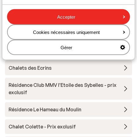
Matériel de ski
Accepter
Cookies nécessaires uniquement
Autres hébergements - Les Sybelles
Gérer
Chalet la Marmotte
Chalets des Ecrins
Résidence Club MMV l'Etoile des Sybelles - prix
exclusif
Résidence Le Hameau du Moulin
Chalet Colette - Prix exclusif