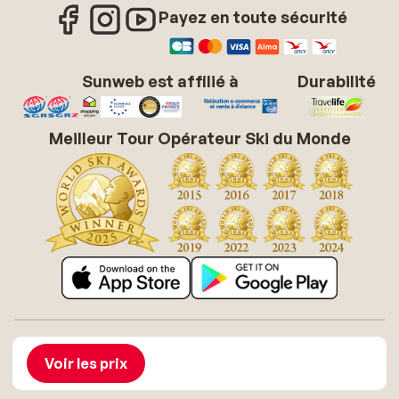
Payez en toute sécurité
Sunweb est affilié à
Durabilité
Meilleur Tour Opérateur Ski du Monde
À propos de Sunweb
Offres d'emploi
Conditions générales vacances soleil
Cookies
Voir les prix
Déclaration d'accessibilité
Mentions légales
Glossaire