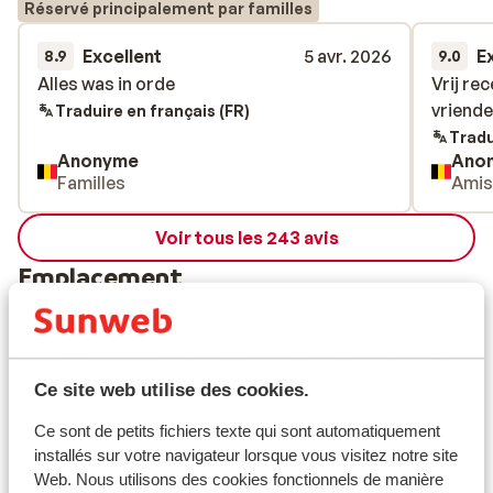
Réservé principalement par familles
Excellent
5 avr. 2026
E
8.9
9.0
Alles was in orde
Alles was in orde
Vrij rec
Vrij rec
vriende
vriende
Traduire en français (FR)
Tradu
Anonyme
Ano
Familles
Ami
Voir tous les 243 avis
Emplacement
Ce site web utilise des cookies.
Afficher sur la carte
Ce sont de petits fichiers texte qui sont automatiquement
installés sur votre navigateur lorsque vous visitez notre site
Web. Nous utilisons des cookies fonctionnels de manière