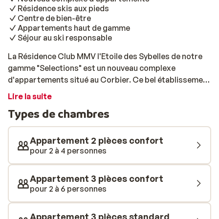
Résidence skis aux pieds
Centre de bien-être
Appartements haut de gamme
Séjour au ski responsable
La Résidence Club MMV l'Etoile des Sybelles de notre
gamme "Selections" est un nouveau complexe
d'appartements situé au Corbier. Ce bel établissement
propose des appartements haut de gamme, et est
Lire la suite
situé directement sur les pistes. Faites donc partie des
Types de chambres
premiers à dévaler la poudreuse cet hiver! Après une
journée intense sur la poudreuse, profitez d'un bon
chocolat chaud au coin du feu dans le hall de la
Appartement 2 pièces confort
résidence, ou détendez-vous au centre de bien-être,
pour 2 à 4 personnes
c’est vous qui choisissez! Vous y trouverez un sauna,
un hammam, ainsi qu’une piscine chauffée. Pour
Appartement 3 pièces confort
détendre les muscles endoloris, rien de tel qu’un
pour 2 à 6 personnes
massage relaxant. Le luxe à l’état pur! Les
appartements sont modernes, spacieux, et disposent
Appartement 3 pièces standard