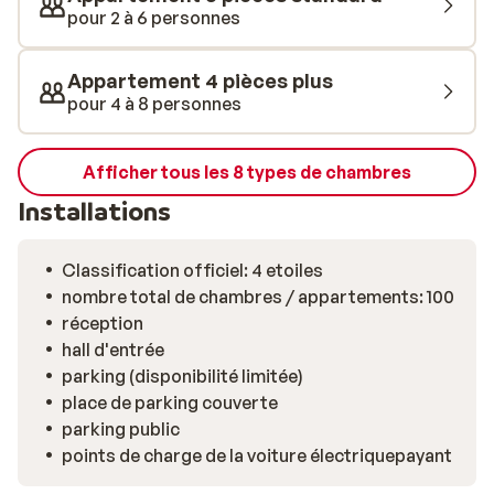
de tout le confort nécessaire pour un agréable séjour
pour 2 à 6 personnes
au ski. Tous sont dotés d’un grand salon, d’une cuisine
entièrement équipée et de lits moelleux. Ce n’est pas
Appartement 4 pièces plus
tout… La résidence en blocs modulables de bois, est le
pour 4 à 8 personnes
premier établissement écologique de la station!
Parfait pour un séjour au ski responsable! Bon séjour à
La Résidence Sélections Club MMV L’Etoile des
Afficher tous les 8 types de chambres
Sybelles!
Installations
Classification officiel: 4 etoiles
nombre total de chambres / appartements: 100
réception
hall d'entrée
parking (disponibilité limitée)
place de parking couverte
parking public
points de charge de la voiture électriquepayant