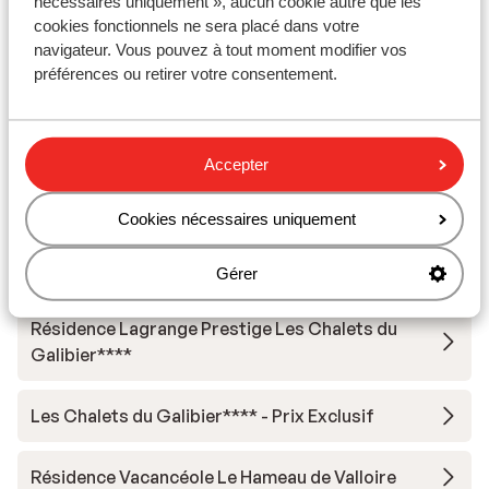
nécessaires uniquement », aucun cookie autre que les
Résidence Village Club Les Angeliers
cookies fonctionnels ne sera placé dans votre
navigateur. Vous pouvez à tout moment modifier vos
préférences ou retirer votre consentement.
Résidence Les Chalets de Valoria
Résidence Les Chalets de Valoria - Prix exclusif
Accepter
Résidence P&V Le Thabor
Cookies nécessaires uniquement
Résidence P&V Le Thabor - Prix exclusif
Gérer
Résidence Lagrange Prestige Les Chalets du
Galibier****
Les Chalets du Galibier**** - Prix Exclusif
Résidence Vacancéole Le Hameau de Valloire