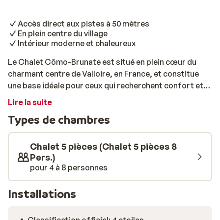
Accès direct aux pistes à 50 mètres
En plein centre du village
Intérieur moderne et chaleureux
Le Chalet Cômo-Brunate est situé en plein cœur du
charmant centre de Valloire, en France, et constitue
une base idéale pour ceux qui recherchent confort et
emplacement. Avec le télésiège, le skibus et les pistes à
Lire la suite
seulement 50 mètres, vous pouvez littéralement
Types de chambres
chausser vos skis à la porte. À l’intérieur, le chalet est
chaleureux et moderne, avec des accents en bois
naturel, de hauts plafonds et un coin salon convivial. Il
Chalet 5 pièces (Chalet 5 pièces 8
dispose de quatre chambres, dont une avec lits
Pers.)
pour 4 à 8 personnes
superposés, idéale pour les enfants. Avec deux salles
de bains et des toilettes séparées, le séjour reste
confortable même pour les groupes plus nombreux. La
Installations
cuisine ouverte est entièrement équipée avec four,
micro-ondes, lave-vaisselle, cafetière, ainsi qu’un lave-