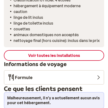
Classification officiel: 4 etoiles
linge et un sèche-linge. Après le ski, installez-vous sur
hébergement à équipement moderne
le canapé avec un chocolat chaud ou un bon verre de
caution
vin, ou profitez de votre balcon pour admirer les toits
linge de lit inclus
enneigés du village. Commerces, restaurants et école
linge de toilette inclus
de ski sont à deux pas, tout comme l’animation typique
couettes
de Valloire, ses ruelles charmantes et l’accès à plus de
animaux domestiques non acceptés
160 km de pistes. Un choix parfait pour les familles et
nettoyage final (hors cuisine): inclus dans le prix
groupes d’amis en quête de confort, de praticité et de
convivialité.
Voir toutes les installations
Informations de voyage
Formule
Ce que les clients pensent
Malheureusement, il n'y a actuellement aucun avis
pour cet hébergement.