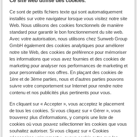
Ce site web utilise des cookies.
Forfait, cours et matériel de ski
Ce sont de petits fichiers texte qui sont automatiquement
installés sur votre navigateur lorsque vous visitez notre site
Web. Nous utilisons des cookies fonctionnels de manière
Forfait remontées mécaniques
standard pour garantir le bon fonctionnement du site web.
Avec votre autorisation, nous utilisons chez Sunweb Group
GmbH également des cookies analytiques pour améliorer
Cours de ski
notre site Web, des cookies de préférence pour mémoriser
les informations que vous avez fournies et des cookies de
Matériel de ski
marketing pour analyser nos performances de marketing et
pour personnaliser nos offres. En plaçant des cookies de
1ère et de 3ème parties, nous et d'autres parties pouvons
Autres hébergements - Galibier
suivre votre comportement sur Internet pour rendre notre
Thabor
contenu et nos publicités plus pertinents pour vous.
En cliquant sur « Accepter », vous acceptez le placement
Village Club Neaclub La Pulka
de tous les cookies. Si vous cliquez sur « Gérer », vous
trouverez plus d'informations, y compris une liste de
cookies où vous pouvez sélectionner les cookies que vous
Chalet Le Panoramic
souhaitez autoriser. Si vous cliquez sur « Cookies