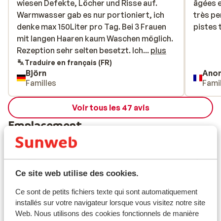
wiesen Defekte, Löcher und Risse auf.
wiesen Defekte, Löcher und Risse auf.
âgées e
âgées e
Warmwasser gab es nur portioniert, ich
Warmwasser gab es nur portioniert, ich
très pe
très pe
denke max 150Liter pro Tag. Bei 3 Frauen
denke max 150Liter pro Tag. Bei 3 Frauen
pistes 
pistes 
mit langen Haaren kaum Waschen möglich.
mit langen Haaren kaum Waschen möglich.
Rezeption sehr selten besetzt. Ich hatte
Rezeption sehr selten besetzt. Ich...
plus
Tiefgarage gebucht (50€), habe das Geld
Traduire en français (FR)
Björn
Ano
bis heute nicht zurück und diverse andere
Familles
Fami
Dinge
Voir tous les 47 avis
Emplacement
Ce site web utilise des cookies.
Afficher sur la carte
Ce sont de petits fichiers texte qui sont automatiquement
installés sur votre navigateur lorsque vous visitez notre site
Web. Nous utilisons des cookies fonctionnels de manière