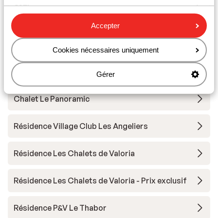
Matériel de ski
Accepter
Autres hébergements - Galibier
Thabor
Cookies nécessaires uniquement
Village Club Neaclub La Pulka
Gérer
Chalet Le Panoramic
Résidence Village Club Les Angeliers
Résidence Les Chalets de Valoria
Résidence Les Chalets de Valoria - Prix exclusif
Résidence P&V Le Thabor