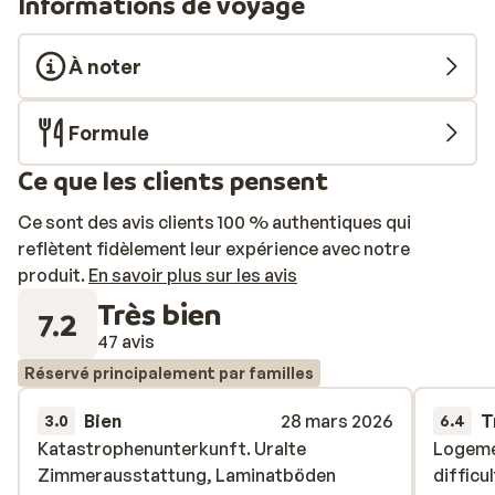
Informations de voyage
À noter
Formule
Ce que les clients pensent
Ce sont des avis clients 100 % authentiques qui
reflètent fidèlement leur expérience avec notre
produit.
En savoir plus sur les avis
Très bien
7.2
47 avis
Réservé principalement par familles
Bien
28 mars 2026
T
3.0
6.4
Katastrophenunterkunft. Uralte
Katastrophenunterkunft. Uralte
Logeme
Logeme
Zimmerausstattung, Laminatböden
Zimmerausstattung, Laminatböden
difficu
difficu