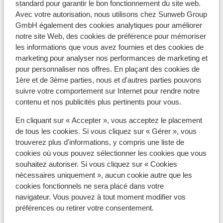
standard pour garantir le bon fonctionnement du site web.
Avec votre autorisation, nous utilisons chez Sunweb Group
À proximité
GmbH également des cookies analytiques pour améliorer
Distance du centre-ville: environ 700 mètres,
notre site Web, des cookies de préférence pour mémoriser
maximal 900 mètres
les informations que vous avez fournies et des cookies de
Distance jusqu'aux pistes de ski environ 200
marketing pour analyser nos performances de marketing et
mètres
pour personnaliser nos offres. En plaçant des cookies de
Distance jusqu'aux remontées mécaniques
1ère et de 3ème parties, nous et d'autres parties pouvons
environ 900 mètres
suivre votre comportement sur Internet pour rendre notre
contenu et nos publicités plus pertinents pour vous.
Distance aux magasins les plus proches environ
900 mètres
En cliquant sur « Accepter », vous acceptez le placement
de tous les cookies. Si vous cliquez sur « Gérer », vous
Forfait, cours et matériel de ski
trouverez plus d'informations, y compris une liste de
cookies où vous pouvez sélectionner les cookies que vous
Forfait remontées mécaniques
souhaitez autoriser. Si vous cliquez sur « Cookies
nécessaires uniquement », aucun cookie autre que les
cookies fonctionnels ne sera placé dans votre
Cours de ski
navigateur. Vous pouvez à tout moment modifier vos
préférences ou retirer votre consentement.