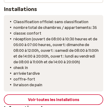
à la boulangerie... Après une bonne journée à dévaler les
pistes, profitez d'un moment de détente dans la
Installations
piscine ou au sauna. La Résidence Odalys Hameau &
Chalets de la Vallée d'Or est un l'endroit idéal pour des
Classification officiel: sans classification
vacances réussies au ski!
nombre total de chambres / appartements: 35
classe: confort
réception (ouvert de 08:00 à 10:30 heures et de
05:00 à 07:00 heures, ouvert: dimanche de
08:00 à 12:00h, ouvert : samedi de 08:00 à 11:00h
et de 14:00 à 20:00h, ouvert : lundi au vendredi
de 08:00 à 11:00h et de 14:00 à 20:00h)
check in
arrivée tardive
coffre-fort
livraison de pain
Voir toutes les installations