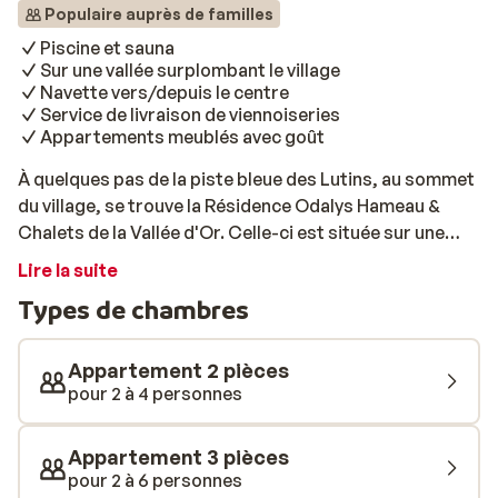
Populaire auprès de familles
Piscine et sauna
Sur une vallée surplombant le village
Navette vers/depuis le centre
Service de livraison de viennoiseries
Appartements meublés avec goût
À quelques pas de la piste bleue des Lutins, au sommet
du village, se trouve la Résidence Odalys Hameau &
Chalets de la Vallée d'Or. Celle-ci est située sur une
route pentue. Heureusement, un service de navette est
Lire la suite
mis à disposition de 08h45 à 19h30, et ce, toutes les 10
Types de chambres
minutes vers et depuis le centre. Grâce à son
emplacement dans les hauteurs, les appartements
offrent une vue imprenable sur le Galibier et le centre
Appartement 2 pièces
de Valloire. Les appartements sont répartis dans
pour 2 à 4 personnes
plusieurs bâtiments de style chalet et sont meublés
avec goût. À la réception, il est possible de commander
Appartement 3 pièces
des viennoiseries. Exit donc les longues files d'attente
pour 2 à 6 personnes