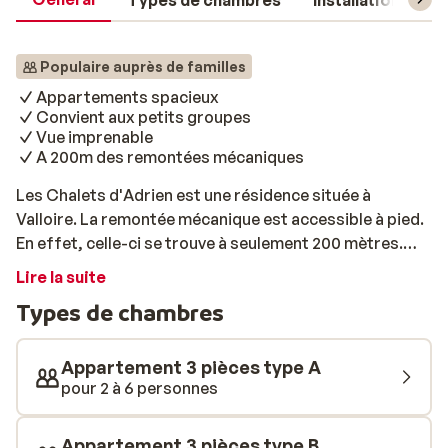
Types de chambres
Installations
Populaire auprès de familles
Appartements spacieux
Convient aux petits groupes
Vue imprenable
A 200m des remontées mécaniques
Les Chalets d'Adrien est une résidence située à
Valloire. La remontée mécanique est accessible à pied.
En effet, celle-ci se trouve à seulement 200 mètres.
Les appartements sont répartis sur plusieurs chalets.
Lire la suite
Vous disposerez d'une vue à couper le souffle! Les
Types de chambres
appartements sont décorés avec goût; l'alliance
parfaite entre modernité et tradition! Les
appartements disposent d'un salon confortable et
Appartement 3 pièces type A
d'une belle cuisine ouverte, où vous pourrez concocter
pour 2 à 6 personnes
de délicieux repas. Pas envie de cuisiner? En soirée,
profitez d'un diner typiquement français dans l'un des
Appartement 3 pièces type B