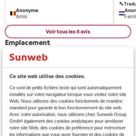
Tradu
Anonyme
Ano
Amis
Fami
Voir tous les 5 avis
Emplacement
Ce site web utilise des cookies.
Afficher sur la carte
Ce sont de petits fichiers texte qui sont automatiquement
installés sur votre navigateur lorsque vous visitez notre site
Web. Nous utilisons des cookies fonctionnels de manière
standard pour garantir le bon fonctionnement du site web.
À proximité
Avec votre autorisation, nous utilisons chez Sunweb Group
Distance du centre-ville: environ 300 mètres
GmbH également des cookies analytiques pour améliorer
Distance jusqu'aux pistes de ski environ 200
notre site Web, des cookies de préférence pour mémoriser
les informations que vous avez fournies et des cookies de
mètres