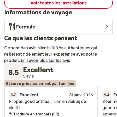
Voir toutes les installations
Informations de voyage
Formule
Ce que les clients pensent
Ce sont des avis clients 100 % authentiques qui
reflètent fidèlement leur expérience avec notre
produit.
En savoir plus sur les avis
Excellent
8.5
5 avis
Réservé principalement par familles
Excellent
31 janv. 2026
E
8.7
9.4
Proper, goed onthaal, ruim en vlakbij de
Proper, goed onthaal, ruim en vlakbij de
Zeer m
Zeer m
skilift
skilift
goede 
goede 
appara
appara
Traduire en français (FR)