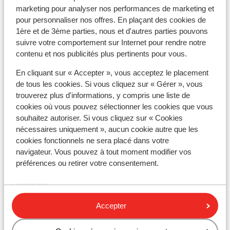
marketing pour analyser nos performances de marketing et
Distance jusqu'aux remontées mécaniques
pour personnaliser nos offres. En plaçant des cookies de
environ 200 mètres
1ère et de 3ème parties, nous et d'autres parties pouvons
suivre votre comportement sur Internet pour rendre notre
Forfait, cours et matériel de ski
contenu et nos publicités plus pertinents pour vous.
En cliquant sur « Accepter », vous acceptez le placement
Forfait remontées mécaniques
de tous les cookies. Si vous cliquez sur « Gérer », vous
trouverez plus d'informations, y compris une liste de
Cours de ski
cookies où vous pouvez sélectionner les cookies que vous
souhaitez autoriser. Si vous cliquez sur « Cookies
nécessaires uniquement », aucun cookie autre que les
Matériel de ski
cookies fonctionnels ne sera placé dans votre
navigateur. Vous pouvez à tout moment modifier vos
préférences ou retirer votre consentement.
Autres hébergements - Galibier
Thabor
Accepter
Village Club Neaclub La Pulka