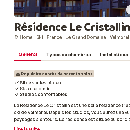
Résidence Le Cristalli
Home
Ski
France
Le Grand Domaine
Valmorel
Général
Types de chambres
Installations
Populaire auprès de parents solos
Situé sur les pistes
Skis aux pieds
Studios confortables
La Résidence Le Cristallin est une belle résidence tra
ski de Valmorel. Depuis les studios, vous aurez une vue
paysages alentours. La résidence est située au bord 
chausser vos skis pour y accéder et dévaler les piste
Lire la suite