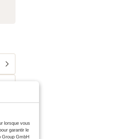
eur lorsque vous
our garantir le
web Group GmbH
 solos