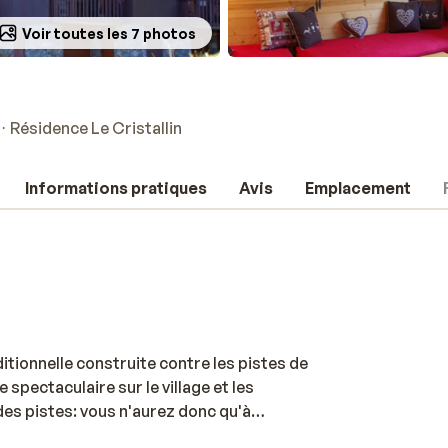
Voir toutes les 7 photos
n
Résidence Le Cristallin
Informations pratiques
Avis
Emplacement
ditionnelle construite contre les pistes de
 spectaculaire sur le village et les
des pistes: vous n'aurez donc qu'à
s. Le centre agréable de Valmorel se trouve