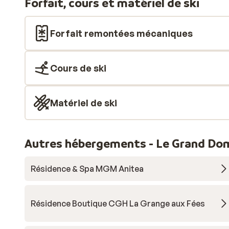
Forfait, cours et matériel de ski
premier fois que nous somme déçu de sunweb,
malheureusement ce sera la dernière fois.. Nous a
pu contacter la centrale de réservation et aucun
Forfait remontées mécaniques
gestes ou solution de trouver.. Et nous ne parlons 
de l’amabilité de l’agence de location soleil immobil
qui s’occupe de la location sur place…
Cours de ski
Matériel de ski
Autres hébergements - Le Grand Do
Résidence & Spa MGM Anitea
Résidence Boutique CGH La Grange aux Fées