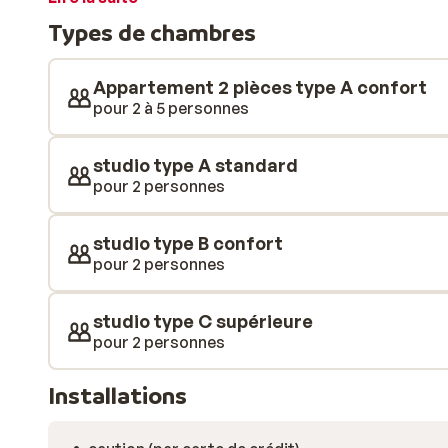
à 300 mètres de la résidence, vous pourrez ainsi y fa
Types de chambres
et meublés dans un style traditionnel. Le bois y crée
vous vous sentirez comme chez vous. Chaque studio d
vous avez besoin pour de belles vacances. Que les s
Appartement 2 pièces type A confort
pour 2 à 5 personnes
studio type A standard
pour 2 personnes
studio type B confort
pour 2 personnes
studio type C supérieure
pour 2 personnes
Installations