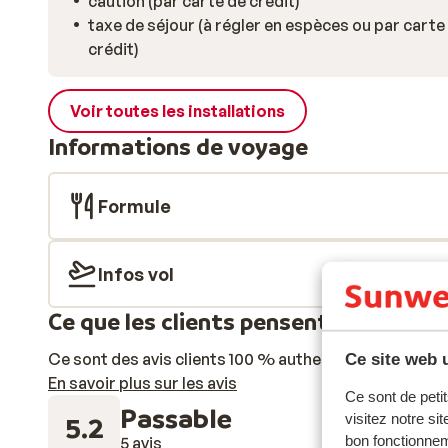
caution (par carte de crédit)
taxe de séjour (à régler en espèces ou par carte
crédit)
Voir toutes les installations
Informations de voyage
Formule
Infos vol
Ce que les clients pensent
Ce sont des avis clients 100 % authentiques qui reflè
Ce site web u
En savoir plus sur les avis
Ce sont de petit
Passable
visitez notre si
5.2
bon fonctionnem
5 avis