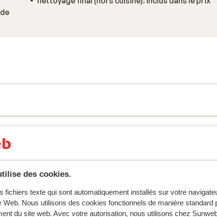
nettoyage final (hors cuisine): inclus dans le prix
 de
tent fidèlement leur expérience avec notre produit.
tilise des cookies.
s fichiers texte qui sont automatiquement installés sur votre navigat
te Web. Nous utilisons des cookies fonctionnels de manière standard p
ent du site web. Avec votre autorisation, nous utilisons chez Sun
Réservé principalement par parents