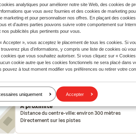
ookies analytiques pour améliorer notre site Web, des cookies de p
nformations que vous avez fournies et des cookies de marketing pou
2026
Très bien
28 févr.
7.1
 marketing et pour personnaliser nos offres. En plaçant des cookies
web.
web.
Ski au pied très pratique
Ski au pied très pratique
ous et d'autres parties pouvons suivre votre comportement sur Intern
s
s
 nos publicités plus pertinents pour vous.
 « Accepter », vous acceptez le placement de tous les cookies. Si vo
 trouverez plus d'informations, y compris une liste de cookies où vo
s cookies que vous souhaitez autoriser. Si vous cliquez sur « Cookie
n
ucun cookie autre que les cookies fonctionnels ne sera placé dans v
Anonyme
Parents solos
le
s pouvez à tout moment modifier vos préférences ou retirer votre c
ous
et
du
cessaires uniquement
Accepter
À proximité
Distance du centre-ville: environ 300 mètres
Directement sur les pistes
le