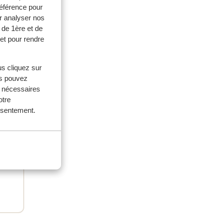
référence pour
r analyser nos
 2026
 de 1ère et de
et pour rendre
us cliquez sur
us pouvez
s nécessaires
otre
onsentement.