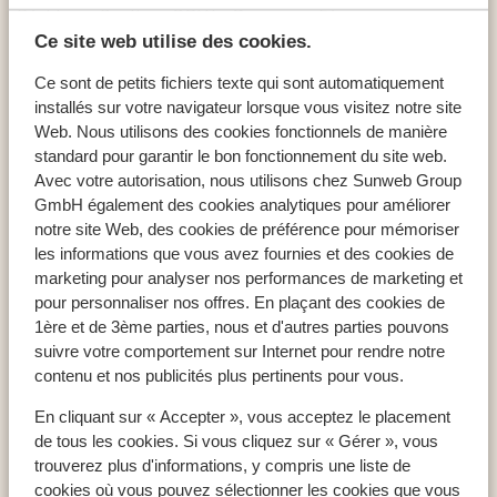
Résidence Boutique CGH La Grange aux Fées
Ce site web utilise des cookies.
Ce sont de petits fichiers texte qui sont automatiquement
installés sur votre navigateur lorsque vous visitez notre site
Web. Nous utilisons des cookies fonctionnels de manière
Pays populaires ski
standard pour garantir le bon fonctionnement du site web.
France : Alpes du Nord
Avec votre autorisation, nous utilisons chez Sunweb Group
France : Alpes du Sud
GmbH également des cookies analytiques pour améliorer
Andorre
notre site Web, des cookies de préférence pour mémoriser
les informations que vous avez fournies et des cookies de
marketing pour analyser nos performances de marketing et
pour personnaliser nos offres. En plaçant des cookies de
Destinations ski
1ère et de 3ème parties, nous et d'autres parties pouvons
Paradiski
suivre votre comportement sur Internet pour rendre notre
Les Sybelles
contenu et nos publicités plus pertinents pour vous.
Les Trois Vallées
En cliquant sur « Accepter », vous acceptez le placement
de tous les cookies. Si vous cliquez sur « Gérer », vous
trouverez plus d'informations, y compris une liste de
Domaines skiables
cookies où vous pouvez sélectionner les cookies que vous