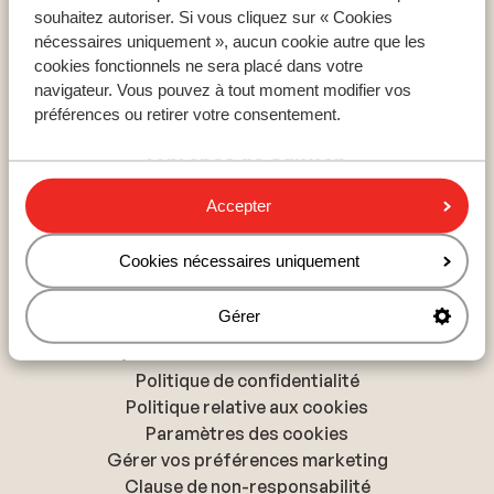
La Plagne
souhaitez autoriser. Si vous cliquez sur « Cookies
Les Arcs
nécessaires uniquement », aucun cookie autre que les
Saint-François-Longchamp
cookies fonctionnels ne sera placé dans votre
navigateur. Vous pouvez à tout moment modifier vos
préférences ou retirer votre consentement.
À propos de Sunweb
À propos de Sunweb
Accepter
Tourisme responsable
Presse & médias
Cookies nécessaires uniquement
Déclaration d'accessibilité
Gérer
Politique de confidentialité & cookies
Politique de confidentialité
Politique relative aux cookies
Paramètres des cookies
Gérer vos préférences marketing
Clause de non-responsabilité