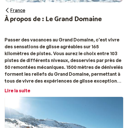
France
À propos de : Le Grand Domaine
Passer des vacances au Grand Domaine, c’est vivre
des sensations de glisse agréables sur 165
kilomètres de pistes. Vous aurez le choix entre 103
pistes de différents niveaux, desservies par près de
50 remontées mécaniques. 1500 mètres de dénivelés
forment les reliefs du Grand Domaine, permettant à
tous de vivre des expériences de glisse exceptionnelle
Vos vacances au ski au Grand Domaine
Lire la suite
Les pistes les plus faciles (25 vertes, 49 bleues) sont
situées à proximité du pic Cheval Noir, alors que les
plus difficiles sont situées au Col du Gollet et au Col du
Mottet. Pour les amateurs de sports nordiques,