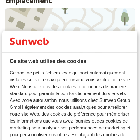
Emplacement
Afficher sur la carte
Ce site web utilise des cookies.
Ce sont de petits fichiers texte qui sont automatiquement
À proximité
installés sur votre navigateur lorsque vous visitez notre site
Hébergement différents/propriétaire
Web. Nous utilisons des cookies fonctionnels de manière
Distance du centre-ville environ 200 mètres
standard pour garantir le bon fonctionnement du site web.
Directement sur les pistes
Avec votre autorisation, nous utilisons chez Sunweb Group
Distance jusqu'aux remontées mécaniques
GmbH également des cookies analytiques pour améliorer
environ 50 mètres
notre site Web, des cookies de préférence pour mémoriser
Distance aux magasins les plus proches environ
les informations que vous avez fournies et des cookies de
200 mètres
marketing pour analyser nos performances de marketing et
pour personnaliser nos offres. En plaçant des cookies de
Forfait, cours et matériel de ski