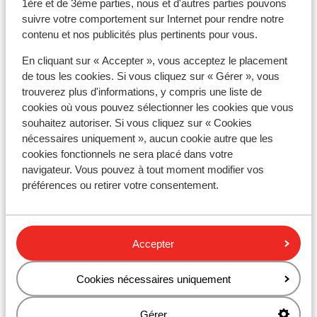
1ère et de 3ème parties, nous et d'autres parties pouvons
suivre votre comportement sur Internet pour rendre notre
contenu et nos publicités plus pertinents pour vous.
Forfait remontées mécaniques
En cliquant sur « Accepter », vous acceptez le placement
de tous les cookies. Si vous cliquez sur « Gérer », vous
Cours de ski
trouverez plus d'informations, y compris une liste de
cookies où vous pouvez sélectionner les cookies que vous
Matériel de ski
souhaitez autoriser. Si vous cliquez sur « Cookies
nécessaires uniquement », aucun cookie autre que les
cookies fonctionnels ne sera placé dans votre
Autres hébergements - Val Thorens
navigateur. Vous pouvez à tout moment modifier vos
préférences ou retirer votre consentement.
Hôtel Le Val Thorens
Accepter
Résidence Les Ancolies
Cookies nécessaires uniquement
Hôtel Koh-I Nor
Gérer