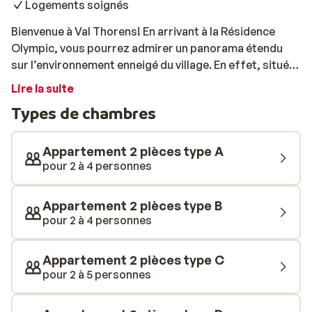
Logements soignés
Bienvenue à Val Thorens! En arrivant à la Résidence
Olympic, vous pourrez admirer un panorama étendu
sur l’environnement enneigé du village. En effet, située
en partie haute de station, la Résidence Olympic
Lire la suite
bénéficie d’un cadre des plus agréables, bercé par les
Types de chambres
mélèzes et une poudreuse étincelante. À 200 mètres,
vous accéderez au cœur des activités de Val Thorens
et pourrez vous imprégner de son âme conviviale et
Appartement 2 pièces type A
chaleureuse. Restaurants, commerces, bars, cafés…
pour 2 à 4 personnes
Faites-vous plaisir! Et pour rejoindre les pistes, rien de
plus simple, vous y êtes déjà! Dès votre arrivée, vous
Appartement 2 pièces type B
serez également ravi d’être accueilli par l’agence
pour 2 à 4 personnes
immobilière responsable de l’hébergement. Celle-ci
vous guidera vers votre appartement et veillera au bon
Appartement 2 pièces type C
déroulement de votre séjour. Votre appartement peut
pour 2 à 5 personnes
aller du studio à l’appartement 2 pièces 6 personnes,
selon le type de logement choisi. Avec tous vos