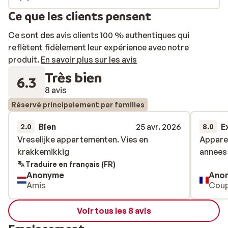
Ce que les clients pensent
Ce sont des avis clients 100 % authentiques qui
reflètent fidèlement leur expérience avec notre
produit.
En savoir plus sur les avis
Très bien
6.3
8 avis
Réservé principalement par familles
Bien
25 avr. 2026
E
2.0
8.0
Vreselijke appartementen. Vies en
Vreselijke appartementen. Vies en
Appare
Appare
krakkemikkig
krakkemikkig
annees 
annees 
Traduire en français (FR)
Anonyme
Ano
Amis
Coup
Voir tous les 8 avis