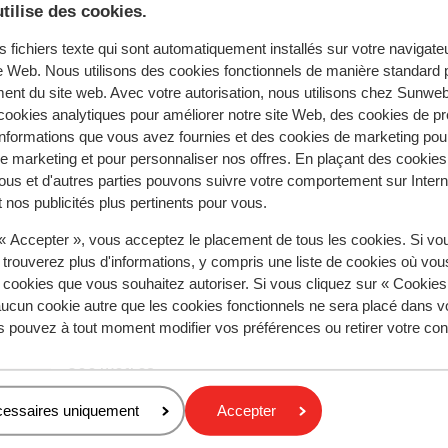
tilise des cookies.
s fichiers texte qui sont automatiquement installés sur votre navigat
te Web. Nous utilisons des cookies fonctionnels de manière standard p
s pour cet hébergement.
ent du site web. Avec votre autorisation, nous utilisons chez Sun
ookies analytiques pour améliorer notre site Web, des cookies de p
nformations que vous avez fournies et des cookies de marketing pou
 marketing et pour personnaliser nos offres. En plaçant des cookies
À proximité
ous et d'autres parties pouvons suivre votre comportement sur Intern
À la périphérie
 nos publicités plus pertinents pour vous.
Distance du centre-ville: environ 300 mètres
 « Accepter », vous acceptez le placement de tous les cookies. Si vo
Distance de l'aéroport geneve environ 170 kilomèt
 trouverez plus d'informations, y compris une liste de cookies où vo
Distance jusqu'aux pistes de ski environ 800 mètr
s cookies que vous souhaitez autoriser. Si vous cliquez sur « Cookie
Distance jusqu'a l'arrêt du bus de ski environ 300
ucun cookie autre que les cookies fonctionnels ne sera placé dans v
mètres
s pouvez à tout moment modifier vos préférences ou retirer votre c
Distance jusqu'aux remontées mécaniques environ
800 mètres
Distance à la supérette la plus proche environ 300
mètres
cessaires uniquement
Accepter
Endroit calme