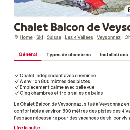
Chalet Balcon de Vey
Home
Ski
Suisse
Les 4 Vallées
Veysonnaz
Ch
Général
Types de chambres
Installations
Chalet indépendant avec cheminée
À environ 800 mètres des pistes
Emplacement calme avec belle vue
Cinq chambres et trois salles de bains
Le Chalet Balcon de Veysonnaz, situé à Veysonnaz en
confortable à environ 800 mètres des pistes des 4 Va
l’espace nécessaire pour des vacances de ski convivial
périphérie du village, il garantit calme et tranquillité,
Lire la suite