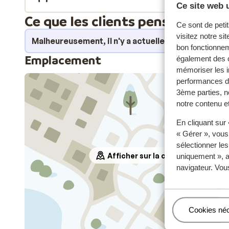
Ce site web u
Ce que les clients pensent
Ce sont de petit
visitez notre si
Malheureusement, il n'y a actuellement aucun avi
bon fonctionnem
Emplacement
également des c
mémoriser les i
performances de
3ème parties, n
notre contenu et
En cliquant sur
« Gérer », vous
sélectionner le
Afficher sur la carte
uniquement », a
navigateur. Vou
Gérer
Cookies né