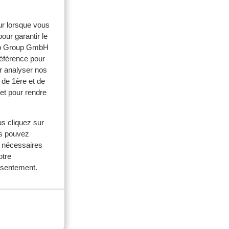
eur lorsque vous
our garantir le
web Group GmbH
référence pour
r analyser nos
 de 1ère et de
et pour rendre
us cliquez sur
res
us pouvez
es
s nécessaires
otre
onsentement.