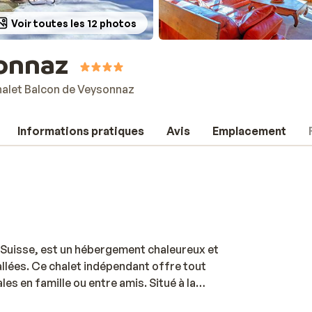
Voir toutes les 12 photos
sonnaz
alet Balcon de Veysonnaz
Informations pratiques
Avis
Emplacement
 Suisse, est un hébergement chaleureux et
llées. Ce chalet indépendant offre tout
es en famille ou entre amis. Situé à la
 tout en ayant la navette de ski à proximité