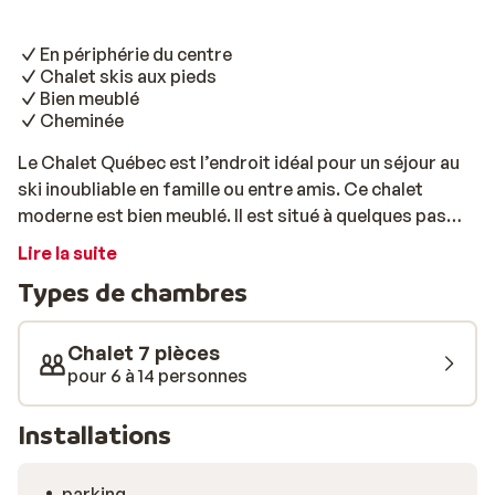
En périphérie du centre
Chalet skis aux pieds
Bien meublé
Cheminée
Le Chalet Québec est l’endroit idéal pour un séjour au
ski inoubliable en famille ou entre amis. Ce chalet
moderne est bien meublé. Il est situé à quelques pas
des restaurants et des boutiques. Il peut accueillir
Lire la suite
jusqu’à 14 personnes et dispose de 6 chambres
Types de chambres
séparées et de 4 salles de bain. Dans le salon
confortable, vous pourrez siroter un chocolat auprès
du feu après une journée intense sur les pistes.
Chalet 7 pièces
pour 6 à 14 personnes
Installations
parking