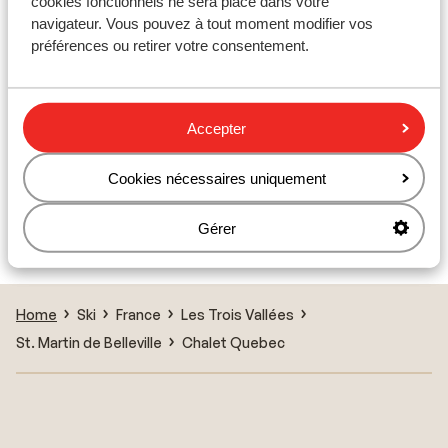
cookies fonctionnels ne sera placé dans votre
navigateur. Vous pouvez à tout moment modifier vos
Matériel de ski
préférences ou retirer votre consentement.
Autres hébergements - Les Trois
Accepter
Vallées
Cookies nécessaires uniquement
Résidence Lagrange Vacances Cybèle
Gérer
Chalet Esprit des Trois Vallees
Home
Ski
France
Les Trois Vallées
St. Martin de Belleville
Chalet Quebec