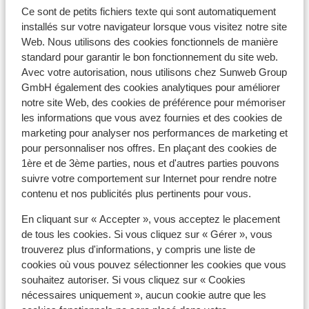
Ce sont de petits fichiers texte qui sont automatiquement
installés sur votre navigateur lorsque vous visitez notre site
Web. Nous utilisons des cookies fonctionnels de manière
standard pour garantir le bon fonctionnement du site web.
Avec votre autorisation, nous utilisons chez Sunweb Group
Afficher sur la carte
GmbH également des cookies analytiques pour améliorer
notre site Web, des cookies de préférence pour mémoriser
les informations que vous avez fournies et des cookies de
marketing pour analyser nos performances de marketing et
pour personnaliser nos offres. En plaçant des cookies de
À proximité
1ère et de 3ème parties, nous et d'autres parties pouvons
À la périphérie
suivre votre comportement sur Internet pour rendre notre
Directement sur les pistes
contenu et nos publicités plus pertinents pour vous.
Forfait, cours et matériel de ski
En cliquant sur « Accepter », vous acceptez le placement
de tous les cookies. Si vous cliquez sur « Gérer », vous
trouverez plus d'informations, y compris une liste de
Forfait remontées mécaniques
cookies où vous pouvez sélectionner les cookies que vous
souhaitez autoriser. Si vous cliquez sur « Cookies
nécessaires uniquement », aucun cookie autre que les
Cours de ski