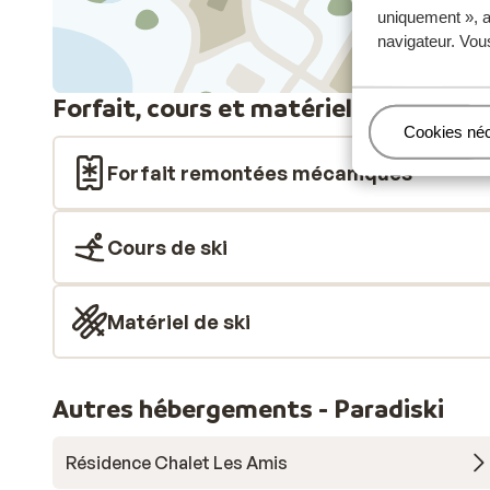
uniquement », a
navigateur. Vou
Forfait, cours et matériel de ski
Gérer
Cookies né
Forfait remontées mécaniques
Cours de ski
Matériel de ski
Autres hébergements - Paradiski
Résidence Chalet Les Amis