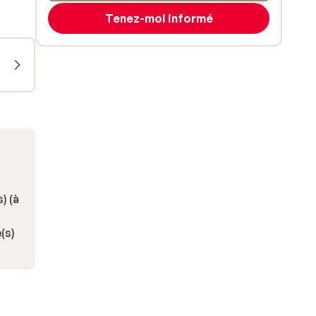
Tenez-moi informé
) (à
(s)