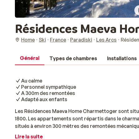
Résidences Maeva Ho
Home
Ski
France
Paradiski
Les Arcs
Réside
Général
Types de chambres
Installations
Au calme
Personnel sympathique
A 300m des remontées
Adapté aux enfants
Les Résidences Maeva Home Charmettoger sont situé
1800. Les appartements sont répartis dans le charma
situés à environ 300 mètres des remontées mécaniqu
meublés dans un style simple, mais non dénués de con
Lire la suite