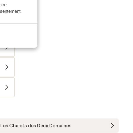
otre
 300
onsentement.
Les Chalets des Deux Domaines