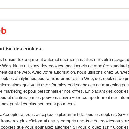
tilise des cookies.
s fichiers texte qui sont automatiquement installés sur votre navigat
s pour cet hébergement.
te Web. Nous utilisons des cookies fonctionnels de manière standard p
ent du site web. Avec votre autorisation, nous utilisons chez Sun
ookies analytiques pour améliorer notre site Web, des cookies de p
nformations que vous avez fournies et des cookies de marketing pou
À proximité
 marketing et pour personnaliser nos offres. En plaçant des cookies
Distance du centre-ville: environ 500 mètres
ous et d'autres parties pouvons suivre votre comportement sur Intern
Hébergement différents/propriétaire
 nos publicités plus pertinents pour vous.
Hébergements esparpillés dans le village
 « Accepter », vous acceptez le placement de tous les cookies. Si vo
Distance jusqu'aux pistes de ski environ 500 mètr
 trouverez plus d'informations, y compris une liste de cookies où vo
Distance jusqu'a l'arrêt du bus de ski environ 250
s cookies que vous souhaitez autoriser. Si vous cliquez sur « Cookie