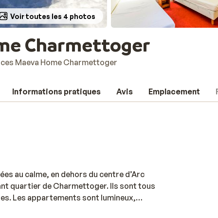
Voir toutes les 4 photos
me Charmettoger
nces Maeva Home Charmettoger
Informations pratiques
Avis
Emplacement
es au calme, en dehors du centre d’Arc
nt quartier de Charmettoger. Ils sont tous
es. Les appartements sont lumineux,
fort. Ils possèdent tous d’un balcon où