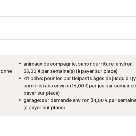
 soir, vous pourrez concocter de bons
u profiter d’un bon dîner au restaurant.
animaux de compagnie, sans nourriture: environ
rsonne
55,00 € par semaine(s) (à payer sur place)
kit bébé: pour les participants âgés de jusqu'à 1 (y
)
compris) ans environ 16,00 € par jeu par semaine(s
payer sur place)
garage: sur demande environ 34,00 € par semaine
(à payer sur place)