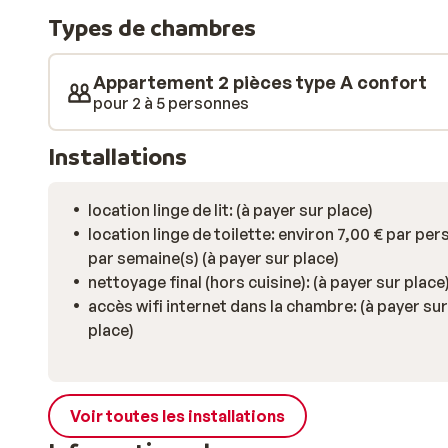
vous pourrez profiter d’agréables bains de soleil. Le
Types de chambres
petits plats à vos convives dans votre appartement, o
Appartement 2 pièces type A confort
pour 2 à 5 personnes
Installations
location linge de lit: (à payer sur place)
location linge de toilette: environ 7,00 € par pe
par semaine(s) (à payer sur place)
nettoyage final (hors cuisine): (à payer sur place
accès wifi internet dans la chambre: (à payer sur
place)
Voir toutes les installations