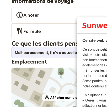
Informations de voyage
À noter
Formule
Ce site web u
Ce que les clients pensent
Ce sont de petit
Malheureusement, il n'y a actuellement aucun avi
visitez notre si
bon fonctionnem
Emplacement
également des c
mémoriser les i
performances de
3ème parties, n
notre contenu et
En cliquant sur
Afficher sur la carte
« Gérer », vous
sélectionner le