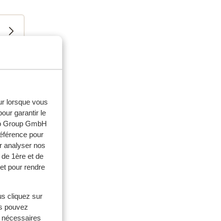
eur lorsque vous
our garantir le
web Group GmbH
référence pour
r analyser nos
 de 1ère et de
et pour rendre
us cliquez sur
es
us pouvez
s nécessaires