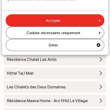
Forfait remontées mécaniques
Cours de ski
Accepter
Matériel de ski
Cookies nécessaires uniquement
Gérer
Autres hébergements - Paradiski
Résidence Chalet Les Amis
Hôtel Taj I Mah
Les Chalets des Deux Domaines
Résidence Maeva Home - Arc 1950 Le Village