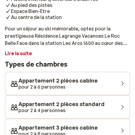
Au pied des pistes
Espace Bien-Etre
Au centre de la station
Pour un séjour au ski mémorable, optez pour la
prestigieuse Résidence Lagrange Vacances Le Roc
Belle Face dans la station Les Arcs 1600 au cœur des
Alpes. Bénéficiant d’un emplacement de luxe, au pied
Lire la suite
des pistes, à flanc de vallée et proche de la station et
Types de chambres
de toutes ses commodités, vous profiterez d’un séjour
tout confort dans des conditions idéales. Cette
magnifique résidence au look très traditionnel, toute
Appartement 2 pièces cabine
bardée de bois et à la toiture en pente, s’intègre
pour 2 à 6 personnes
parfaitement dans l’environnement naturel de la
station. Profitez de panoramas merveilleux qui feront
Appartement 2 pièces standard
des jaloux! Cette grande et majestueuse résidence
pour 2 à 4 personnes
vous propose 122 logements à la location sur 14 niveaux
(dénivelé important). Décoration épurée dans des
Appartement 3 pièces cabine
teintes très chaleureuses et apaisantes, l’intérieur de
pour 2 à 8 personnes