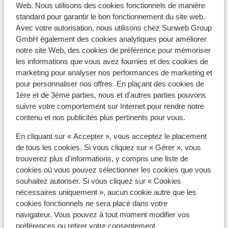
Web. Nous utilisons des cookies fonctionnels de manière
standard pour garantir le bon fonctionnement du site web.
Avec votre autorisation, nous utilisons chez Sunweb Group
À proximité
GmbH également des cookies analytiques pour améliorer
Dans le centre
notre site Web, des cookies de préférence pour mémoriser
Distance de l'aéroport geneve environ 160
les informations que vous avez fournies et des cookies de
kilomètres: Chambery Airport environ 130,0
marketing pour analyser nos performances de marketing et
kilomètre(s)
pour personnaliser nos offres. En plaçant des cookies de
Distance jusqu'à la gare bourg saint maurice
1ère et de 3ème parties, nous et d'autres parties pouvons
environ 13 kilomètres
suivre votre comportement sur Internet pour rendre notre
contenu et nos publicités plus pertinents pour vous.
Distance jusqu'aux pistes de ski environ 0 mètres
Directement sur les pistes
En cliquant sur « Accepter », vous acceptez le placement
Distance jusqu'aux remontées mécaniques
de tous les cookies. Si vous cliquez sur « Gérer », vous
environ 50 mètres
trouverez plus d'informations, y compris une liste de
À moutiers environ 59 kilomètres et à albertville
cookies où vous pouvez sélectionner les cookies que vous
environ 87 kilomètres
souhaitez autoriser. Si vous cliquez sur « Cookies
nécessaires uniquement », aucun cookie autre que les
Forfait, cours et matériel de ski
cookies fonctionnels ne sera placé dans votre
navigateur. Vous pouvez à tout moment modifier vos
préférences ou retirer votre consentement.