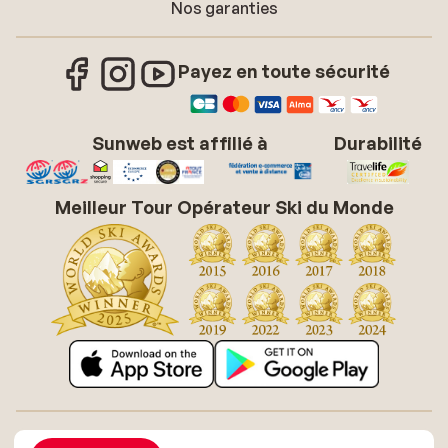
Nos garanties
Payez en toute sécurité
Sunweb est affilié à
Durabilité
Meilleur Tour Opérateur Ski du Monde
À propos de Sunweb
Offres d'emploi