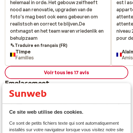
helemaal in orde. Het gebouw zelfheeft
helemaal in orde. Het gebouw zelfheeft
est l a
est l a
nood aan renovatie, upgraden van de
nood aan renovatie, upgraden van de
appart
appart
foto's mag best ook eens gebeuren om
foto's mag best ook eens gebeuren om
attente
attente
realistsch en correct te blijven.De
realistsch en correct te blijven.De
attente
attente
ontvnagst en het team waren vriedenlik en
ontvnagst en het team waren vriedenlik en
niveau 
niveau 
behulpzaam
behulpzaam
pour d
pour de
Traduire en français (FR)
Timpe
Alai
Familles
Ami
Voir tous les 17 avis
Emplacement
Ce site web utilise des cookies.
Afficher sur la carte
Ce sont de petits fichiers texte qui sont automatiquement
installés sur votre navigateur lorsque vous visitez notre site