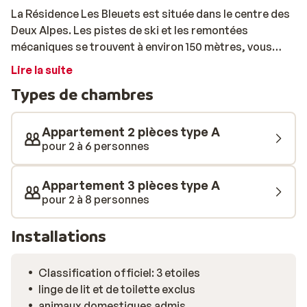
La Résidence Les Bleuets est située dans le centre des
Deux Alpes. Les pistes de ski et les remontées
mécaniques se trouvent à environ 150 mètres, vous
pourrez donc vous retrouver sur la poudreuse en un
Lire la suite
éclair. Les appartements sont lumineux et spacieux. Ils
Types de chambres
sont meublés dans un style plutôt simple, mais vous
garantissent tout le confort nécessaire à un agréable
séjour. Après une bonne journée sur les pistes, vous
Appartement 2 pièces type A
pourrez profiter du centre de la station et de ses
pour 2 à 6 personnes
nombreux restaurants et bars. Bon séjour!
Appartement 3 pièces type A
pour 2 à 8 personnes
Installations
Classification officiel: 3 etoiles
linge de lit et de toilette exclus
animaux domestiques admis