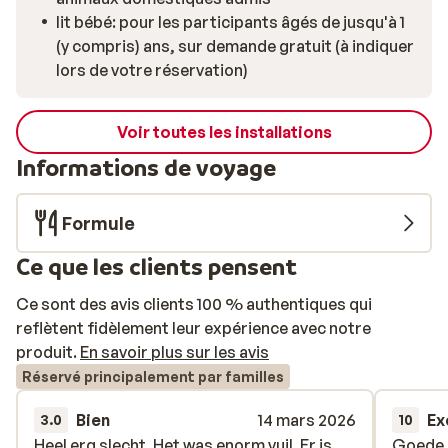
lit bébé: pour les participants âgés de jusqu'à 1
(y compris) ans, sur demande gratuit (à indiquer
lors de votre réservation)
Voir toutes les installations
Informations de voyage
Formule
Ce que les clients pensent
Ce sont des avis clients 100 % authentiques qui
reflètent fidèlement leur expérience avec notre
produit.
En savoir plus sur les avis
Réservé principalement par familles
Bien
14 mars 2026
Ex
3.0
10
Heel erg slecht. Het was enorm vuil. Er is
Heel erg slecht. Het was enorm vuil. Er is
Goede 
Goede 