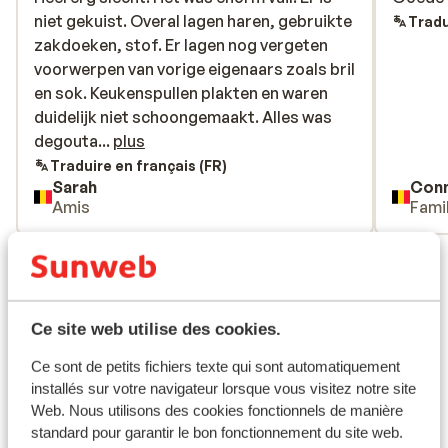
niet gekuist. Overal lagen haren, gebruikte
niet gekuist. Overal lagen haren, gebruikte
Tradu
zakdoeken, stof. Er lagen nog vergeten
zakdoeken, stof. Er lagen nog vergeten
voorwerpen van vorige eigenaars zoals bril
voorwerpen van vorige eigenaars zoals bril
en sok. Keukenspullen plakten en waren
en sok. Keukenspullen plakten en waren
duidelijk niet schoongemaakt. Alles was
duidelijk niet schoongemaakt. Alles was
degoutant.
degouta...
plus
Traduire en français (FR)
Sarah
Con
Amis
Fami
Voir tous les 2 avis
Forfait, cours et matériel de ski
Ce site web utilise des cookies.
Forfait remontées mécaniques
Ce sont de petits fichiers texte qui sont automatiquement
installés sur votre navigateur lorsque vous visitez notre site
Cours de ski
Web. Nous utilisons des cookies fonctionnels de manière
standard pour garantir le bon fonctionnement du site web.