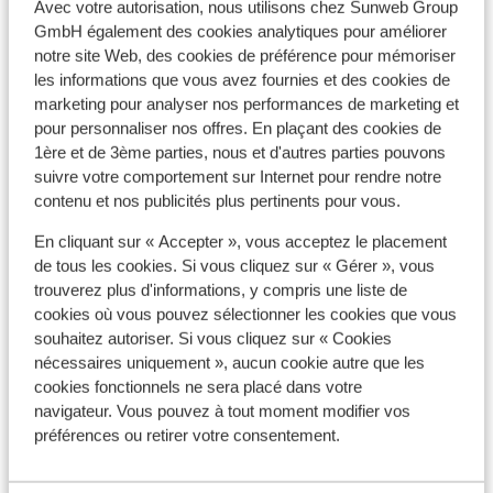
Avec votre autorisation, nous utilisons chez Sunweb Group
Matériel de ski
GmbH également des cookies analytiques pour améliorer
notre site Web, des cookies de préférence pour mémoriser
les informations que vous avez fournies et des cookies de
Autres hébergements - Les Deux
marketing pour analyser nos performances de marketing et
Alpes
pour personnaliser nos offres. En plaçant des cookies de
1ère et de 3ème parties, nous et d'autres parties pouvons
suivre votre comportement sur Internet pour rendre notre
Résidence Neige et Soleil
contenu et nos publicités plus pertinents pour vous.
Résidence l'Alpeggio
En cliquant sur « Accepter », vous acceptez le placement
de tous les cookies. Si vous cliquez sur « Gérer », vous
trouverez plus d'informations, y compris une liste de
Chalet Grizzly
cookies où vous pouvez sélectionner les cookies que vous
souhaitez autoriser. Si vous cliquez sur « Cookies
nécessaires uniquement », aucun cookie autre que les
Base Camp Lodge Les Deux Alpes
cookies fonctionnels ne sera placé dans votre
navigateur. Vous pouvez à tout moment modifier vos
Hôtel Club Belambra L'Orée des Pistes
préférences ou retirer votre consentement.
Chalet Sandy