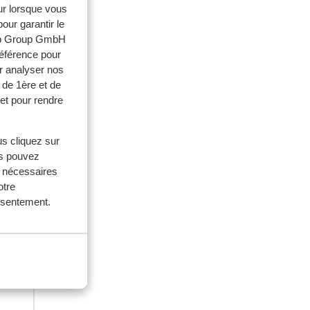
eur lorsque vous
our garantir le
web Group GmbH
milles
référence pour
r analyser nos
 2026
 de 1ère et de
et pour rendre
).
).
voor
voor
us cliquez sur
sport
sport
us pouvez
s nécessaires
otre
onsentement.