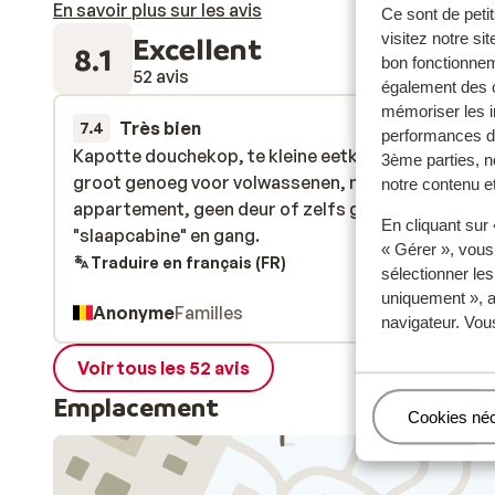
En savoir plus sur les avis
Ce sont de petit
visitez notre si
Excellent
8.1
bon fonctionnem
52 avis
également des c
mémoriser les i
Très bien
4 avr.
7.4
performances de
Kapotte douchekop, te kleine eetkamer, bedden ni
Kapotte douchekop, te kleine eetkamer, bedden ni
3ème parties, n
groot genoeg voor volwassenen, muf verouderd
groot genoeg voor volwassenen, muf verouderd
notre contenu et
appartement, geen deur of zelfs gordijntje tussen
appartement, geen deur of zelfs gordijntje tussen
En cliquant sur
"slaapcabine" en gang.
"slaapcabine" en gang.
« Gérer », vous
Traduire en français (FR)
sélectionner le
uniquement », a
Anonyme
Familles
navigateur. Vou
Voir tous les 52 avis
Emplacement
Gérer
Cookies né