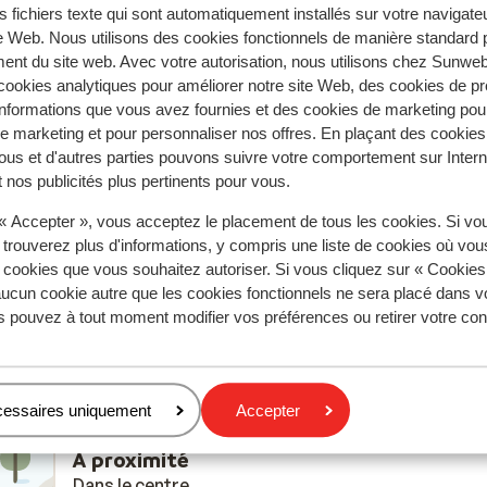
s fichiers texte qui sont automatiquement installés sur votre navigat
te Web. Nous utilisons des cookies fonctionnels de manière standard p
ent du site web. Avec votre autorisation, nous utilisons chez Sun
Réservé principalement par fa
ookies analytiques pour améliorer notre site Web, des cookies de p
nformations que vous avez fournies et des cookies de marketing pou
 2026
Excellent
4 avr.
8.6
 marketing et pour personnaliser nos offres. En plaçant des cookies
et
et
Heel hygiënisch bij aankomst. Alles beschikbaar
Heel hygiënisch bij aankomst. Alles beschikbaar
ous et d'autres parties pouvons suivre votre comportement sur Intern
(waterkoker, microgolf, stofzuiger, beddengoed,…
(waterkoker, microgolf, stofzuiger, beddengoed,…
 nos publicités plus pertinents pour vous.
Heel praktisch overdekt terras. Lockers beneden 
Heel praktisch overdekt terras. Lockers beneden 
 « Accepter », vous acceptez le placement de tous les cookies. Si vo
skimateriaal. Behulpzame receptie. Efficiënt tran
skimateriaal. Behulpzame receptie. Efficiënt tran
 trouverez plus d'informations, y compris une liste de cookies où vo
bij aankomst en vertrek.
bij aankomst en vertrek.
s cookies que vous souhaitez autoriser. Si vous cliquez sur « Cookie
Traduire en français (FR)
ucun cookie autre que les cookies fonctionnels ne sera placé dans v
Werner Van De Sande
Familles
s pouvez à tout moment modifier vos préférences ou retirer votre c
cessaires uniquement
Accepter
À proximité
Dans le centre