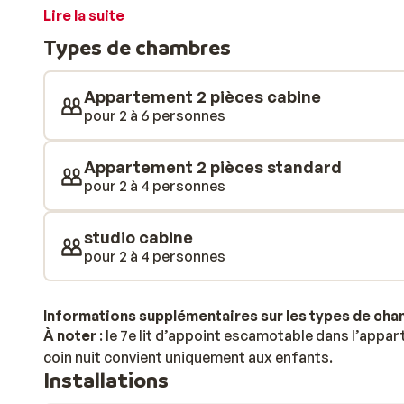
proches, Stade et Lac-Intrêts, sont à seulement 250 m
Lire la suite
Mélèzes passe directement devant la résidence! Vous
Types de chambres
charmante station de ski a à offrir. Derrière ses faça
appartements modernes décorés avec des couleurs vi
élégante et apaisante. Sur votre balcon, vous pourrez 
Appartement 2 pièces cabine
l’après-midi. Par temps moins clément, ou simplement
pour 2 à 6 personnes
le parc aquatique Aquariaz. Ce centre aquatique unique
écologique et s’étendant sur 2 400 m², offre de nom
Appartement 2 pièces standard
également vous détendre dans l’espace bien-être. Apr
pour 2 à 4 personnes
soirée au centre du village pour partager vos aventur
studio cabine
pour 2 à 4 personnes
Informations supplémentaires sur les types de ch
À noter
: le 7e lit d’appoint escamotable dans l’app
coin nuit convient uniquement aux enfants.
Installations