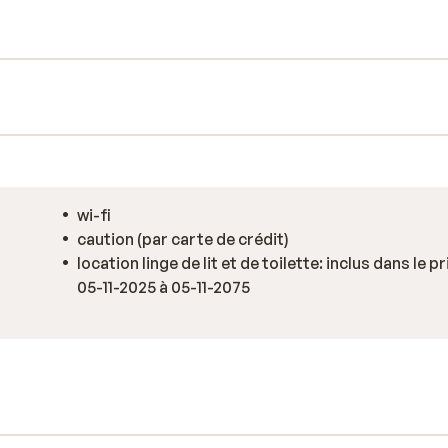
 pied, ce qui vous permet d’avoir tout à
t actives. Ici, vous séjournez en plein
vos journées selon vos envies.
wi-fi
caution (par carte de crédit)
location linge de lit et de toilette: inclus dans le pr
05-11-2025 à 05-11-2075