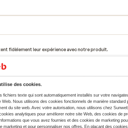
tent fidèlement leur expérience avec notre produit.
Réservé principalement par fa
tilise des cookies.
2026
Excellent
26 févr.
8.1
ou
ou
Overall very good some bits could be improved , c
Overall very good some bits could be improved , c
s fichiers texte qui sont automatiquement installés sur votre navigat
in information and check out
in information and check out
te Web. Nous utilisons des cookies fonctionnels de manière standard p
ent du site web. Avec votre autorisation, nous utilisons chez Sun
Traduire en français (FR)
ookies analytiques pour améliorer notre site Web, des cookies de p
nformations que vous avez fournies et des cookies de marketing pou
Yes
Couples
 marketing et pour personnaliser nos offres. En plaçant des cookies