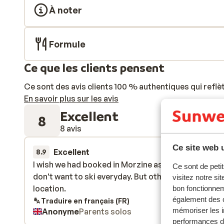
À noter
Formule
Ce que les clients pensent
Ce sont des avis clients 100 % authentiques qui reflè
En savoir plus sur les avis
Excellent
8
8 avis
Ce site web u
Excellent
28 mars 
8.9
I wish we had booked in Morzine as more to do if y
I wish we had booked in Morzine as more to do if y
Ce sont de petit
don't want to ski everyday. But other than that nice
don't want to ski everyday. But other than that nice
visitez notre si
location.
location.
bon fonctionnem
également des c
Traduire en français (FR)
mémoriser les i
Anonyme
Parents solos
performances de