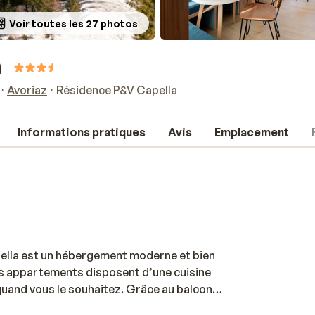
Voir toutes les 27 photos
a
Avoriaz
Résidence P&V Capella
Informations pratiques
Avis
Emplacement
ella est un hébergement moderne et bien
Les appartements disposent d’une cuisine
quand vous le souhaitez. Grâce au balcon,
 sur les montagnes. Les pistes de ski, les