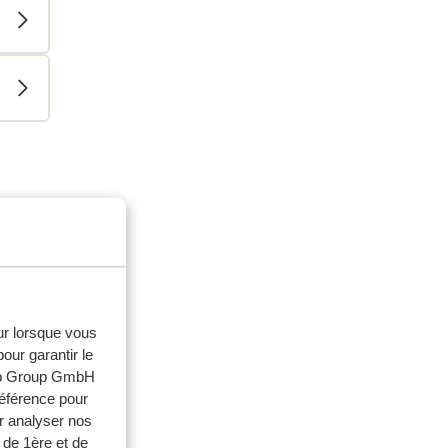
milles
 2026
heck
heck
eur lorsque vous
our garantir le
web Group GmbH
référence pour
r analyser nos
 de 1ère et de