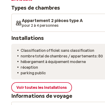
commerces et les restaurants sont tous accessibles à
Types de chambres
portée de main pour des vacances à la fois détendues e
cœur du domaine skiable, avec la liberté d’organiser 
Appartement 2 pièces type A
pour 2 à 4 personnes
Installations
Classification officiel: sans classification
nombre total de chambres / appartements: 80
hébergement à équipement moderne
réception
parking public
Voir toutes les installations
Informations de voyage