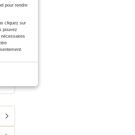
et pour rendre
us cliquez sur
us pouvez
s nécessaires
on
otre
onsentement.
s