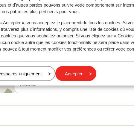
ous et d'autres parties pouvons suivre votre comportement sur Intern
 nos publicités plus pertinents pour vous.
 « Accepter », vous acceptez le placement de tous les cookies. Si vo
 trouverez plus d'informations, y compris une liste de cookies où vo
À proximité
s cookies que vous souhaitez autoriser. Si vous cliquez sur « Cookie
Distance du centre-ville: avoriaz 1800 center envir
ucun cookie autre que les cookies fonctionnels ne sera placé dans v
300 mètres
s pouvez à tout moment modifier vos préférences ou retirer votre c
Distance jusqu'aux pistes de ski environ 100 mètre
Distance aux magasins les plus proches environ 50
mètres
cessaires uniquement
Accepter
Distance au restaurant le plus proche environ 50
mètres