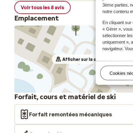
3ème parties, n
Voir tous les 8 avis
notre contenu et
Emplacement
En cliquant sur
« Gérer », vous
sélectionner le
uniquement », a
navigateur. Vou
Afficher sur la carte
Gérer
Cookies né
Forfait, cours et matériel de ski
Forfait remontées mécaniques