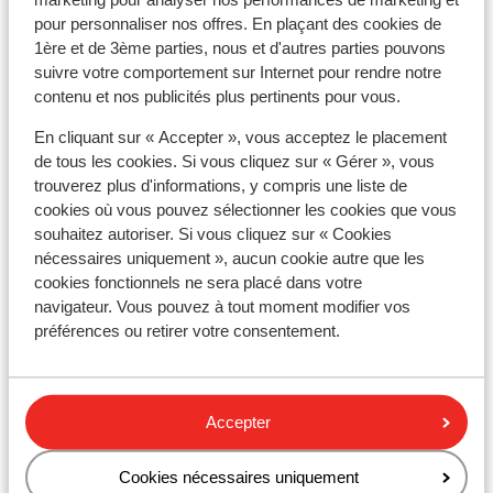
Distance jusqu'aux pistes de ski environ 100
pour personnaliser nos offres. En plaçant des cookies de
mètres
1ère et de 3ème parties, nous et d'autres parties pouvons
suivre votre comportement sur Internet pour rendre notre
Forfait, cours et matériel de ski
contenu et nos publicités plus pertinents pour vous.
En cliquant sur « Accepter », vous acceptez le placement
Forfait remontées mécaniques
de tous les cookies. Si vous cliquez sur « Gérer », vous
trouverez plus d'informations, y compris une liste de
cookies où vous pouvez sélectionner les cookies que vous
Cours de ski
souhaitez autoriser. Si vous cliquez sur « Cookies
nécessaires uniquement », aucun cookie autre que les
Matériel de ski
cookies fonctionnels ne sera placé dans votre
navigateur. Vous pouvez à tout moment modifier vos
préférences ou retirer votre consentement.
Autres hébergements - Avoriaz
SOWELL COLLECTION Hôtel des Dromonts &
Accepter
Spa
Cookies nécessaires uniquement