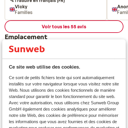
Traduire en français (FR)
Vicky
Ano
Familles
Fami
Voir tous les 55 avis
Emplacement
Ce site web utilise des cookies.
Afficher sur la carte
Ce sont de petits fichiers texte qui sont automatiquement
installés sur votre navigateur lorsque vous visitez notre site
Web. Nous utilisons des cookies fonctionnels de manière
standard pour garantir le bon fonctionnement du site web.
Avec votre autorisation, nous utilisons chez Sunweb Group
À proximité
GmbH également des cookies analytiques pour améliorer
Distance du centre-ville: environ 500 mètres
notre site Web, des cookies de préférence pour mémoriser
Distance jusqu'à la gare clusus environ 45
les informations que vous avez fournies et des cookies de
kilomètres
marketing pour analyser nos performances de marketing et