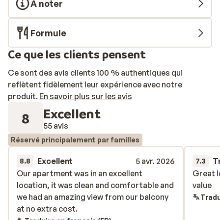
À noter
Formule
Ce que les clients pensent
Ce sont des avis clients 100 % authentiques qui
reflètent fidèlement leur expérience avec notre
produit.
En savoir plus sur les avis
Excellent
8
55 avis
Réservé principalement par familles
Excellent
5 avr. 2026
T
8.8
7.3
Our apartment was in an excellent
Our apartment was in an excellent
Great l
Great l
location, it was clean and comfortable and
location, it was clean and comfortable and
value
value
we had an amazing view from our balcony
we had an amazing view from our balcony
Tradu
at no extra cost.
at no extra cost.