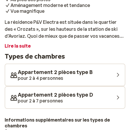
Aménagement moderne et tendance
Vue magnifique
La résidence P&V Electra est située dans le quartier
des « Crozats », sur les hauteurs de la station de ski
d’Avoriaz. Quoi de mieux que de passer vos vacances
dans un appartement tout confort? Les appartements
Lire la suite
sont décorés avec style et vous pourrez profiter, pour
Types de chambres
vous détendre, du sauna et du hammam. Le bâtiment
est relié au centre d’Avoriaz par des passages publics
(des escaliers pour descendre et quatre escalators
Appartement 2 pièces type B
pour remonter), où vous trouverez boutiques,
pour 2 à 4 personnes
restaurants et bars conviviaux. De plus, la résidence
est directement située sur les pistes, ce qui vous
Appartement 2 pièces type D
permet de skier jusque devant la porte!
pour 2 à 7 personnes
Informations supplémentaires sur les types de
chambres