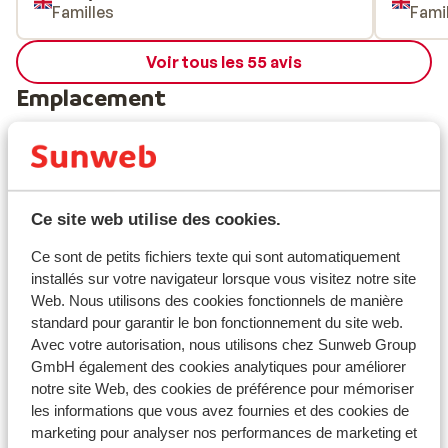
Familles
Fami
Voir tous les 55 avis
Emplacement
Afficher sur la carte
Ce site web utilise des cookies.
Ce sont de petits fichiers texte qui sont automatiquement
installés sur votre navigateur lorsque vous visitez notre site
Web. Nous utilisons des cookies fonctionnels de manière
standard pour garantir le bon fonctionnement du site web.
À proximité
Avec votre autorisation, nous utilisons chez Sunweb Group
Distance du centre-ville: environ 500 mètres
GmbH également des cookies analytiques pour améliorer
Distance jusqu'à la gare clusus environ 45
notre site Web, des cookies de préférence pour mémoriser
kilomètres
les informations que vous avez fournies et des cookies de
Distance jusqu'aux pistes de ski environ 100
marketing pour analyser nos performances de marketing et