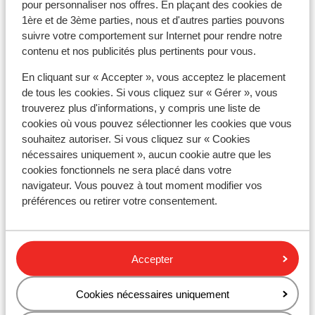
mètres
pour personnaliser nos offres. En plaçant des cookies de
1ère et de 3ème parties, nous et d'autres parties pouvons
Forfait, cours et matériel de ski
suivre votre comportement sur Internet pour rendre notre
contenu et nos publicités plus pertinents pour vous.
Forfait remontées mécaniques
En cliquant sur « Accepter », vous acceptez le placement
de tous les cookies. Si vous cliquez sur « Gérer », vous
trouverez plus d'informations, y compris une liste de
Cours de ski
cookies où vous pouvez sélectionner les cookies que vous
souhaitez autoriser. Si vous cliquez sur « Cookies
nécessaires uniquement », aucun cookie autre que les
Matériel de ski
cookies fonctionnels ne sera placé dans votre
navigateur. Vous pouvez à tout moment modifier vos
Autres hébergements - Avoriaz
préférences ou retirer votre consentement.
SOWELL COLLECTION Hôtel des Dromonts &
Spa
Accepter
Cookies nécessaires uniquement
Résidence Pierre et Vacances Premium L’Amara