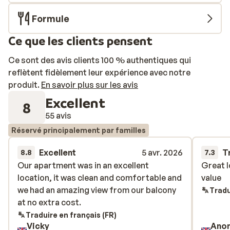
Formule
Ce que les clients pensent
Ce sont des avis clients 100 % authentiques qui
reflètent fidèlement leur expérience avec notre
produit.
En savoir plus sur les avis
Excellent
8
55 avis
Réservé principalement par familles
Excellent
5 avr. 2026
T
8.8
7.3
Our apartment was in an excellent
Our apartment was in an excellent
Great l
Great l
location, it was clean and comfortable and
location, it was clean and comfortable and
value
value
we had an amazing view from our balcony
we had an amazing view from our balcony
Tradu
at no extra cost.
at no extra cost.
Traduire en français (FR)
Vicky
Ano