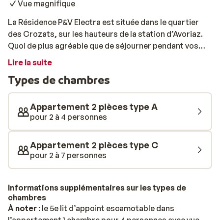
Vue magnifique
La Résidence P&V Electra est située dans le quartier
des Crozats, sur les hauteurs de la station d’Avoriaz.
Quoi de plus agréable que de séjourner pendant vos
vacances dans un appartement tout confort? Les
Lire la suite
logements, au design moderne et tendance, offrent un
Types de chambres
cadre idéal pour se détendre, avec à votre disposition
un sauna et un hammam. La résidence est reliée au
centre d’Avoriaz par des passages publics (escaliers
Appartement 2 pièces type A
pour descendre et quatre escalators pour remonter),
pour 2 à 4 personnes
vous permettant d’accéder facilement aux boutiques,
restaurants et bars animés de la station. De plus, elle
Appartement 2 pièces type C
bénéficie d’un emplacement directement sur les
pour 2 à 7 personnes
pistes: vous pouvez skier jusqu’à la porte de la
résidence. Un véritable atout pour profiter pleinement
de votre séjour à la montagne!
Informations supplémentaires sur les types de
chambres
À noter
: le 5e lit d’appoint escamotable dans