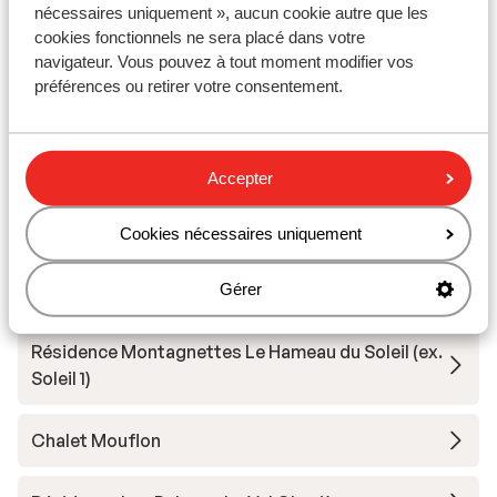
nécessaires uniquement », aucun cookie autre que les
cookies fonctionnels ne sera placé dans votre
Hôtel Koh-I Nor
navigateur. Vous pouvez à tout moment modifier vos
préférences ou retirer votre consentement.
Hôtel Le Sherpa
Hôtel Fitz Roy - demi-pension
Accepter
Résidence Koh-I Nor
Cookies nécessaires uniquement
Résidence l'Arcelle Ancolies
Gérer
Résidence Montagnettes Le Hameau du Soleil (ex.
Soleil 1)
Chalet Mouflon