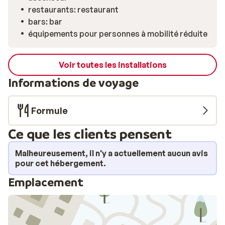
petit-déjeuner, le déjeuner ou le dîner. Si vous ne
restaurants: restaurant
souhaitez pas cuisiner, le restaurant sur place vous
bars: bar
accueille, ou vous pouvez terminer la journée par un
équipements pour personnes à mobilité réduite
verre dans le bar. Votre matériel de ski peut être rangé
en toute sécurité dans le local à skis avec casiers.
Grâce à son emplacement à la lisière du centre de Val
Voir toutes les installations
Thorens, vous êtes au calme tout en restant à
Informations de voyage
proximité de l’animation et des commodités.
Formule
Ce que les clients pensent
Malheureusement, il n'y a actuellement aucun avis
pour cet hébergement.
Emplacement