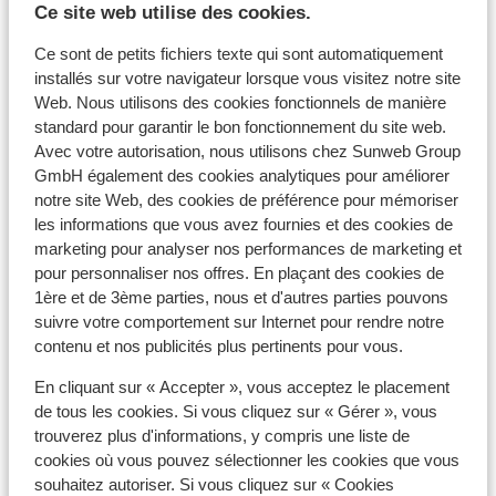
Ce site web utilise des cookies.
Distance à la supérette la plus proche
Distance au restaurant le plus proche
Ce sont de petits fichiers texte qui sont automatiquement
installés sur votre navigateur lorsque vous visitez notre site
Forfait, cours et matériel de ski
Web. Nous utilisons des cookies fonctionnels de manière
standard pour garantir le bon fonctionnement du site web.
Forfait remontées mécaniques
Avec votre autorisation, nous utilisons chez Sunweb Group
GmbH également des cookies analytiques pour améliorer
notre site Web, des cookies de préférence pour mémoriser
Cours de ski
les informations que vous avez fournies et des cookies de
marketing pour analyser nos performances de marketing et
pour personnaliser nos offres. En plaçant des cookies de
Matériel de ski
1ère et de 3ème parties, nous et d'autres parties pouvons
suivre votre comportement sur Internet pour rendre notre
contenu et nos publicités plus pertinents pour vous.
Autres hébergements - Val Thorens
En cliquant sur « Accepter », vous acceptez le placement
Hôtel Le Val Thorens
de tous les cookies. Si vous cliquez sur « Gérer », vous
trouverez plus d'informations, y compris une liste de
cookies où vous pouvez sélectionner les cookies que vous
Résidence Les Ancolies
souhaitez autoriser. Si vous cliquez sur « Cookies