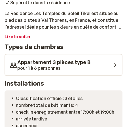
Supérette dans la résidence
La Résidence Les Temples du Soleil Tikal est située au
pied des pistes à Val Thorens, en France, et constitue
l’adresse idéale pour les skieurs en quête de confort et
de praticité. La remontée mécanique se trouve à
Lire la suite
seulement 20 mètres, ce qui vous permet de chausser
Types de chambres
vos skis en quelques minutes et de profiter pleinement
d’une longue journée sur le vaste domaine des Trois
Vallées. L’appartement est spacieux et peut accueillir
Appartement 3 pièces type B
jusqu’à six personnes. Avec deux chambres séparées
pour 1 à 6 personnes
et deux salles de bains (une avec baignoire, l’autre avec
douche), il offre un confort supplémentaire, parfait
Installations
pour les familles ou les groupes d’amis. La kitchenette
est équipée d’un réfrigérateur, d’un lave-vaisselle et
Classification officiel: 3 etoiles
d’un micro-ondes, permettant de préparer facilement
nombre total de bâtiments: 4
vos repas. Depuis le balcon, vous profitez d’une vue sur
check in enregistrement entre 17:00h et 19:00h
les montagnes ou sur l’animation du village. La
arrivée tardive
résidence dispose d’une supérette pratique pour le
ascenseur