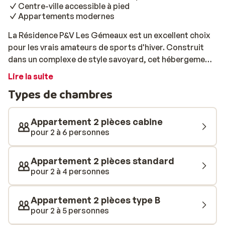
Centre-ville accessible à pied
Appartements modernes
La Résidence P&V Les Gémeaux est un excellent choix
pour les vrais amateurs de sports d'hiver. Construit
dans un complexe de style savoyard, cet hébergement
se trouve à un emplacement exceptionnel: à seulement
Lire la suite
50 mètres des pistes et du centre de Belle Plagne!
Types de chambres
Chaussez vos skis et partez à l’aventure dans cette
magnifique station à explorer! Les appartements sont
modernes et bien équipés pour un séjour tout confort.
Appartement 2 pièces cabine
pour 2 à 6 personnes
Appartement 2 pièces standard
pour 2 à 4 personnes
Appartement 2 pièces type B
pour 2 à 5 personnes