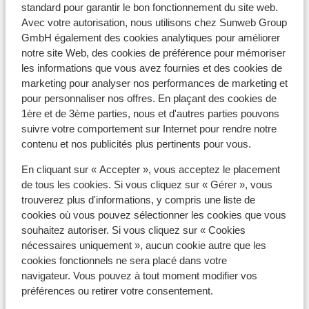
standard pour garantir le bon fonctionnement du site web.
À proximité
Avec votre autorisation, nous utilisons chez Sunweb Group
Distance du centre-ville: environ 50 mètres
GmbH également des cookies analytiques pour améliorer
Distance de l'aéroport environ 110 kilomètres
notre site Web, des cookies de préférence pour mémoriser
Distance jusqu'à la gare environ 23 kilomètres
les informations que vous avez fournies et des cookies de
Distance jusqu'aux pistes de ski environ 100
marketing pour analyser nos performances de marketing et
mètres
pour personnaliser nos offres. En plaçant des cookies de
Distance jusqu'aux piste de ski de fond
1ère et de 3ème parties, nous et d'autres parties pouvons
Distance jusqu'aux remontées mécaniques
suivre votre comportement sur Internet pour rendre notre
environ 100 mètres
contenu et nos publicités plus pertinents pour vous.
Distance jusqu'a l'école de ski
En cliquant sur « Accepter », vous acceptez le placement
Distance aux magasins les plus proches environ 50
de tous les cookies. Si vous cliquez sur « Gérer », vous
mètres
trouverez plus d'informations, y compris une liste de
Distance à la supérette la plus proche
cookies où vous pouvez sélectionner les cookies que vous
souhaitez autoriser. Si vous cliquez sur « Cookies
Forfait, cours et matériel de ski
nécessaires uniquement », aucun cookie autre que les
cookies fonctionnels ne sera placé dans votre
navigateur. Vous pouvez à tout moment modifier vos
Forfait remontées mécaniques
préférences ou retirer votre consentement.