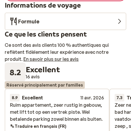
Informations de voyage
Formule
Ce que les clients pensent
Ce sont des avis clients 100 % authentiques qui
reflètent fidèlement leur expérience avec notre
produit.
En savoir plus sur les avis
Excellent
8.2
16 avis
Réservé principalement par familles
Excellent
11 avr. 2026
T
8.9
7.3
Ruim appartement, zeer rustig in gebouw,
Ruim appartement, zeer rustig in gebouw,
Zeer n
Zeer n
met lift tot op een vertrek piste. Wel
met lift tot op een vertrek piste. Wel
bad ha
bad ha
betalende parking zowel binnen als buiten.
betalende parking zowel binnen als buiten.
vaatdoe
vaatdoe
zeep , 
zeep , 
Traduire en français (FR)