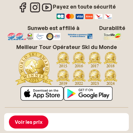
Payez en toute sécurité
Sunweb est affilié à
Durabilité
Meilleur Tour Opérateur Ski du Monde
À propos de Sunweb
Offres d'emploi
Conditions générales vacances soleil
Cookies
Voir les prix
Déclaration d'accessibilité
Mentions légales
Glossaire