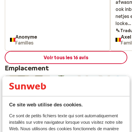
afwasm
afwasm
ook in
ook in
netjes 
netjes 
locker 
locke..
rechtst
Tradu
Anonyme
Axel
moet ee
Familles
Fami
eindje
parkeer
Voir tous les 16 avis
gebouw
Emplacement
Afficher sur la carte
Ce site web utilise des cookies.
Ce sont de petits fichiers texte qui sont automatiquement
installés sur votre navigateur lorsque vous visitez notre site
Web. Nous utilisons des cookies fonctionnels de manière