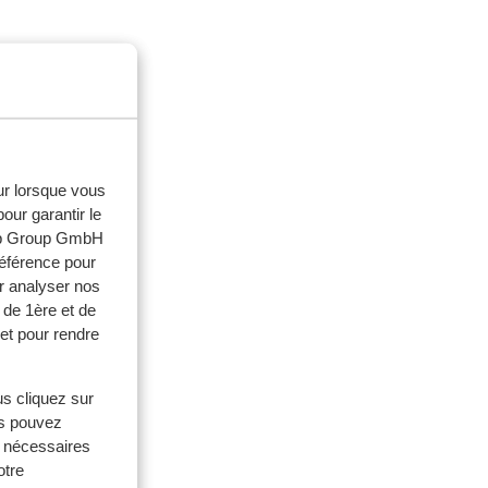
eur lorsque vous
our garantir le
web Group GmbH
référence pour
r analyser nos
 de 1ère et de
et pour rendre
us cliquez sur
us pouvez
s nécessaires
otre