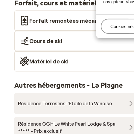
Forfait, cours et matériel de ski
navigateur. Vou
Forfait remontées mécaniques
Gérer
Cookies né
Cours de ski
Matériel de ski
Autres hébergements - La Plagne
Résidence Terresens l'Etoile de la Vanoise
Résidence CGH Le White Pearl Lodge & Spa
***** - Prix exclusif