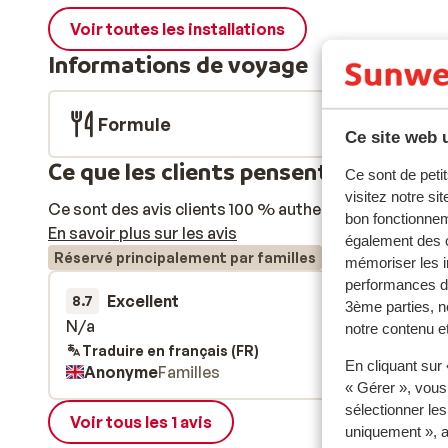
Voir toutes les installations
Informations de voyage
Formule
Ce site web u
Ce que les clients pensent
Ce sont de petit
visitez notre si
Ce sont des avis clients 100 % authentiques qui reflè
bon fonctionnem
En savoir plus sur les avis
également des c
Réservé principalement par familles
mémoriser les i
performances de
Excellent
5 janv.
8.7
3ème parties, n
N/a
N/a
notre contenu et
Traduire en français (FR)
En cliquant sur
Anonyme
Familles
« Gérer », vous
sélectionner le
Voir tous les 1 avis
uniquement », a