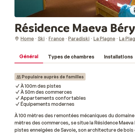
Résidence Maeva Bér
Home
Ski
France
Paradiski
La Plagne
La Pla
Général
Types de chambres
Installations
Populaire auprès de familles
À 100m des pistes
À 50m des commerces
Appartements confortables
Équipements modernes
À 100 mètres des remontées mécaniques du domaine sk
mètres des commerces, se situe la Résidence Maeva
pistes enneigées de Savoie, son architecture de bois