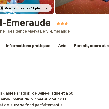
Voir toutes les 11 photos
yl-Emeraude
gne
Résidence Maeva Béryl-Emeraude
Informations pratiques
Avis
Forfait, cours et m
iable Paradiski de Belle-Plagne et à 50
 Béryl-Émeraude. Nichée au cœur des
 et de lauze se fond parfaitement au