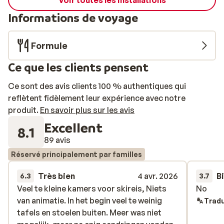
Voir toutes les installations
Informations de voyage
Formule
Ce que les clients pensent
Ce sont des avis clients 100 % authentiques qui
reflètent fidèlement leur expérience avec notre
produit.
En savoir plus sur les avis
Excellent
8.1
89 avis
Réservé principalement par familles
Très bien
4 avr. 2026
B
6.3
3.7
Veel te kleine kamers voor skireis, Niets
Veel te kleine kamers voor skireis, Niets
No
No
van animatie. In het begin veel te weinig
van animatie. In het begin veel te weinig
Tradu
tafels en stoelen buiten. Meer was niet
tafels en stoelen buiten. Meer was niet