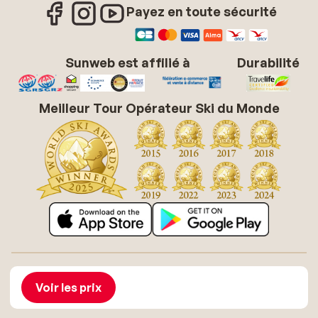
Payez en toute sécurité
Sunweb est affilié à
Durabilité
Meilleur Tour Opérateur Ski du Monde
À propos de Sunweb
Offres d'emploi
Conditions générales vacances soleil
Cookies
Voir les prix
Déclaration d'accessibilité
Mentions légales
Glossaire