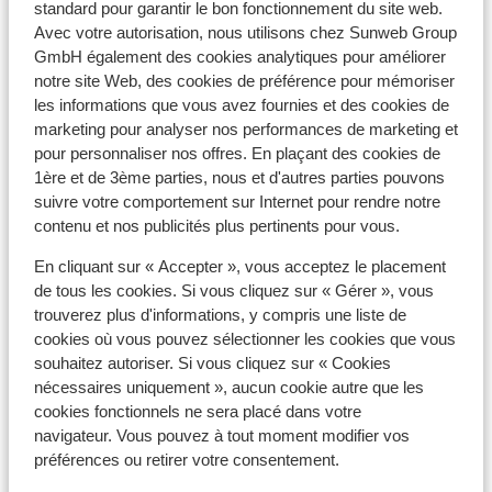
standard pour garantir le bon fonctionnement du site web.
À proximité
Avec votre autorisation, nous utilisons chez Sunweb Group
Distance du centre-ville: environ 350 mètres
GmbH également des cookies analytiques pour améliorer
Distance jusqu'aux pistes de ski environ 0 mètres
notre site Web, des cookies de préférence pour mémoriser
Distance jusqu'aux remontées mécaniques
les informations que vous avez fournies et des cookies de
environ 200 mètres
marketing pour analyser nos performances de marketing et
Distance jusqu'a l'école de ski environ 300 mètres
pour personnaliser nos offres. En plaçant des cookies de
Distance aux magasins les plus proches environ
1ère et de 3ème parties, nous et d'autres parties pouvons
350 mètres
suivre votre comportement sur Internet pour rendre notre
Distance à la supérette la plus proche environ 350
contenu et nos publicités plus pertinents pour vous.
mètres
En cliquant sur « Accepter », vous acceptez le placement
Distance au restaurant le plus proche environ 350
de tous les cookies. Si vous cliquez sur « Gérer », vous
mètres
trouverez plus d'informations, y compris une liste de
Endroit calme
cookies où vous pouvez sélectionner les cookies que vous
souhaitez autoriser. Si vous cliquez sur « Cookies
Forfait, cours et matériel de ski
nécessaires uniquement », aucun cookie autre que les
cookies fonctionnels ne sera placé dans votre
Forfait remontées mécaniques
navigateur. Vous pouvez à tout moment modifier vos
préférences ou retirer votre consentement.