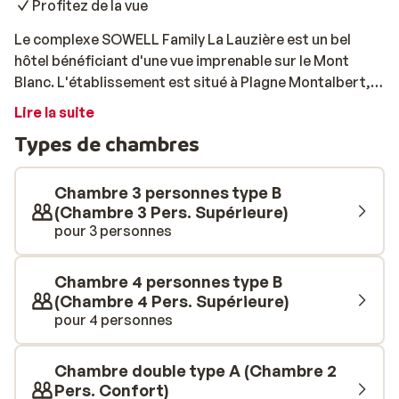
Profitez de la vue
Le complexe SOWELL Family La Lauzière est un bel
hôtel bénéficiant d'une vue imprenable sur le Mont
Blanc. L'établissement est situé à Plagne Montalbert,
au pied des pistes et à environ 350 mètres du centre. La
Lire la suite
décoration de l'hôtel et des chambres est
Types de chambres
traditionnelle et l'ambiance est chaleureuse. Les
chambres sont meublées de façon moderne et
équipées de tout le nécessaire. Ici, vous séjournerez en
Chambre 3 personnes type B
formule tout compris. Vous dégusterez un copieux
(Chambre 3 Pers. Supérieure)
pour 3 personnes
petit-déjeuner présenté sous forme de buffet et un
excellent dîner. Après une après-midi sur les pistes,
vous pourrez savourer un bon chocolat chaud et une
Chambre 4 personnes type B
collation bien mérités. Une chose est sûre: vous ne
(Chambre 4 Pers. Supérieure)
manquerez de rien pendant votre séjour!
pour 4 personnes
Chambre double type A (Chambre 2
Pers. Confort)