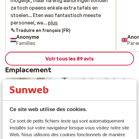
mogelijk, maar na enig aandringen vonden
mogelijk, maar na enig aandringen vonden
ze toch opeens enkele extra tafels en
ze toch opeens enkele extra tafels en
stoelen... Eten was fantastisch meeste
stoelen... Eten was fantastisch meeste
personeel, was super vriendelijk dikke
personeel, wa...
plus
pluim voor de barman met spaanse roots
Traduire en français (FR)
Anonyme
Ano
en mensen van de receptie!
Familles
Pare
Voir tous les 89 avis
Emplacement
Afficher sur la carte
Ce site web utilise des cookies.
Ce sont de petits fichiers texte qui sont automatiquement
installés sur votre navigateur lorsque vous visitez notre site
Web. Nous utilisons des cookies fonctionnels de manière