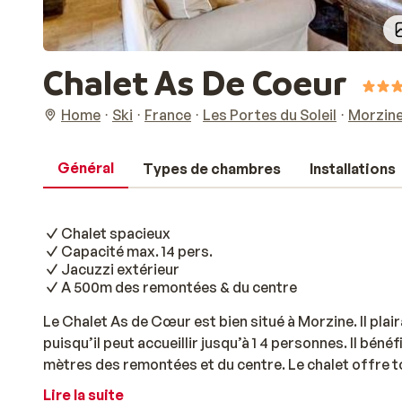
Chalet As De Coeur
Home
Ski
France
Les Portes du Soleil
Morzin
Général
Types de chambres
Installations
Chalet spacieux
Capacité max. 14 pers.
Jacuzzi extérieur
A 500m des remontées & du centre
Le Chalet As de Cœur est bien situé à Morzine. Il pla
puisqu’il peut accueillir jusqu’à 1 4 personnes. Il bén
mètres des remontées et du centre. Le chalet offre t
séjour. La vue est à couper le souffle! Après une jour
Lire la suite