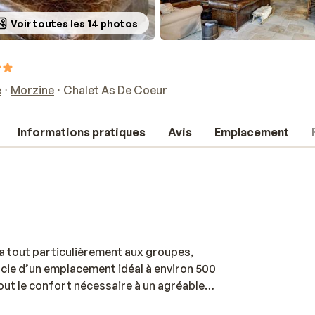
Voir toutes les 14 photos
e
Morzine
Chalet As De Coeur
Informations pratiques
Avis
Emplacement
ira tout particulièrement aux groupes,
éficie d’un emplacement idéal à environ 500
out le confort nécessaire à un agréable
née sur les pistes, vous pourrez vous