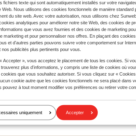
s fichiers texte qui sont automatiquement installés sur votre navigat
te Web. Nous utilisons des cookies fonctionnels de manière standard p
ent du site web. Avec votre autorisation, nous utilisons chez Sun
ookies analytiques pour améliorer notre site Web, des cookies de p
s pour cet hébergement.
nformations que vous avez fournies et des cookies de marketing pou
 marketing et pour personnaliser nos offres. En plaçant des cookies
ous et d'autres parties pouvons suivre votre comportement sur Intern
 nos publicités plus pertinents pour vous.
À proximité
Distance du centre-ville: environ 500 mètres
 « Accepter », vous acceptez le placement de tous les cookies. Si vo
Distance jusqu'aux remontées mécaniques environ
 trouverez plus d'informations, y compris une liste de cookies où vo
mètres
s cookies que vous souhaitez autoriser. Si vous cliquez sur « Cookie
ucun cookie autre que les cookies fonctionnels ne sera placé dans v
s pouvez à tout moment modifier vos préférences ou retirer votre c
cessaires uniquement
Accepter