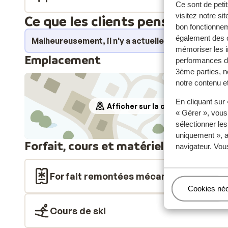
Ce sont de petit
visitez notre si
Ce que les clients pensent
bon fonctionnem
également des c
Malheureusement, il n'y a actuellement aucun avi
mémoriser les i
Emplacement
performances de
3ème parties, n
notre contenu et
En cliquant sur
Afficher sur la carte
« Gérer », vous
sélectionner le
uniquement », a
Forfait, cours et matériel de ski
navigateur. Vou
Forfait remontées mécaniques
Gérer
Cookies né
Cours de ski