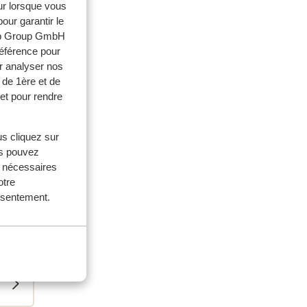
eur lorsque vous
our garantir le
web Group GmbH
référence pour
r analyser nos
 de 1ère et de
et pour rendre
us cliquez sur
 500
us pouvez
s nécessaires
otre
onsentement.