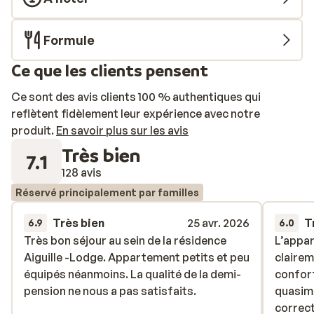
Formule
Ce que les clients pensent
Ce sont des avis clients 100 % authentiques qui
reflètent fidèlement leur expérience avec notre
produit.
En savoir plus sur les avis
Très bien
7.1
128 avis
Réservé principalement par familles
Très bien
25 avr. 2026
T
6.9
6.0
Très bon séjour au sein de la résidence
Très bon séjour au sein de la résidence
L’appar
L’appar
Aiguille -Lodge. Appartement petits et peu
Aiguille -Lodge. Appartement petits et peu
clairem
clairem
équipés néanmoins. La qualité de la demi-
équipés néanmoins. La qualité de la demi-
confort
confort
pension ne nous a pas satisfaits.
pension ne nous a pas satisfaits.
quasime
quasime
correct
correct