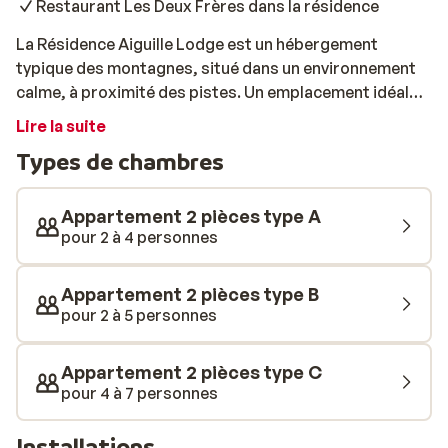
Restaurant Les Deux Frères dans la résidence
La Résidence Aiguille Lodge est un hébergement
typique des montagnes, situé dans un environnement
calme, à proximité des pistes. Un emplacement idéal
pour profiter de moments de relaxation et des plaisirs
Lire la suite
du ski! Les appartements sont prévus pour vous offrir
Types de chambres
un confort optimal: vous sentirez comme chez vous. La
résidence se trouve à l’entrée du village des Deux Alpes
et à 300 mètres du centre. La piste verte de la Vallée
Appartement 2 pièces type A
Blanche se situe juste en face. L’établissement arbore
pour 2 à 4 personnes
une belle architecture de style traditionnel et s'intègre
parfaitement dans son environnement. Celui-ci offre
Appartement 2 pièces type B
aux vacanciers la possibilité de se relaxer après le ski:
pour 2 à 5 personnes
un vrai luxe! Après une journée sportive, vous
apprécierez de vous détendre sur la grande terrasse
Appartement 2 pièces type C
ensoleillée. En fin de journée, vous pourrez dîner au
pour 4 à 7 personnes
restaurant-bar Les Deux Frères, situé au sein de la
résidence. Bon séjour!
Installations