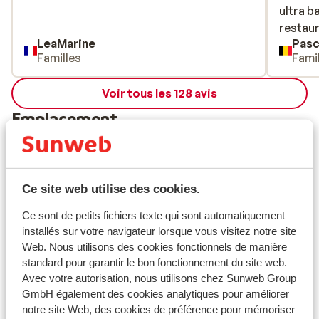
ultra b
ultra b
restaur
restaur
LeaMarine
Pasc
impensa
Familles
Fami
une sem
Au-delà
Voir tous les 128 avis
Certes, 
montag
Emplacement
limites
importa
guide S
parkin
Ce site web utilise des cookies.
inutile
Afficher sur la carte
gratuit
Ce sont de petits fichiers texte qui sont automatiquement
installés sur votre navigateur lorsque vous visitez notre site
après-
Web. Nous utilisons des cookies fonctionnels de manière
décevan
standard pour garantir le bon fonctionnement du site web.
situatio
Avec votre autorisation, nous utilisons chez Sunweb Group
uniquem
À proximité
GmbH également des cookies analytiques pour améliorer
conditi
Distance du centre-ville: environ 600 mètres
notre site Web, des cookies de préférence pour mémoriser
service