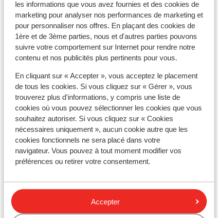
Distance jusqu'aux pistes de ski environ 0 mètres
les informations que vous avez fournies et des cookies de
bon en
Directement sur les pistes
marketing pour analyser nos performances de marketing et
Distance jusqu'aux remontées mécaniques
pour personnaliser nos offres. En plaçant des cookies de
environ 150 mètres
1ère et de 3ème parties, nous et d'autres parties pouvons
Distance à la supérette la plus proche environ 600
suivre votre comportement sur Internet pour rendre notre
contenu et nos publicités plus pertinents pour vous.
mètres
En cliquant sur « Accepter », vous acceptez le placement
Forfait, cours et matériel de ski
de tous les cookies. Si vous cliquez sur « Gérer », vous
trouverez plus d'informations, y compris une liste de
Forfait remontées mécaniques
cookies où vous pouvez sélectionner les cookies que vous
souhaitez autoriser. Si vous cliquez sur « Cookies
nécessaires uniquement », aucun cookie autre que les
Cours de ski
cookies fonctionnels ne sera placé dans votre
navigateur. Vous pouvez à tout moment modifier vos
préférences ou retirer votre consentement.
Matériel de ski
Autres hébergements - Les Deux
Accepter
Alpes