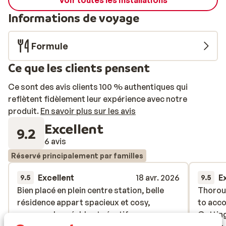
Voir toutes les installations
Informations de voyage
Formule
Ce que les clients pensent
Ce sont des avis clients 100 % authentiques qui
reflètent fidèlement leur expérience avec notre
produit.
En savoir plus sur les avis
Excellent
9.2
6 avis
Réservé principalement par familles
Excellent
18 avr. 2026
E
9.5
9.5
Bien placé en plein centre station, belle
Bien placé en plein centre station, belle
Thoroug
Thoroug
résidence appart spacieux et cosy,
résidence appart spacieux et cosy,
to acco
to acco
personnel agréable et réactif
personnel agréable et réactif
Getting
Getting