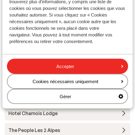
trouverez plus d'informations, y compris une liste de
Autres hébergements - Les Deux
cookies où vous pouvez sélectionner les cookies que vous
Alpes
souhaitez autoriser. Si vous cliquez sur « Cookies
nécessaires uniquement », aucun cookie autre que les
cookies fonctionnels ne sera placé dans votre
Résidence Neige et Soleil
navigateur. Vous pouvez à tout moment modifier vos
préférences ou retirer votre consentement.
Chalet Grizzly
Base Camp Lodge Les Deux Alpes
Accepter
Hôtel Club Belambra L'Orée des Pistes
Cookies nécessaires uniquement
Chalet Sandy
Gérer
Hotel Chamois Lodge
The People Les 2 Alpes