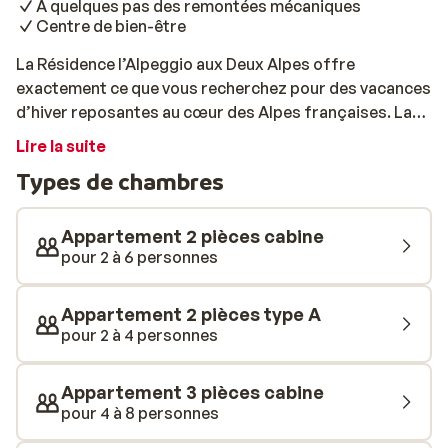
À quelques pas des remontées mécaniques
Centre de bien-être
La Résidence l’Alpeggio aux Deux Alpes offre
exactement ce que vous recherchez pour des vacances
d’hiver reposantes au cœur des Alpes françaises. La
remontée mécanique se trouve à seulement une
Lire la suite
cinquantaine de mètres, ce qui vous permet d’accéder
Types de chambres
aux pistes en un rien de temps. Les appartements,
modernes et chaleureux, sont aménagés avec goût: de
belles touches de bois, des couleurs douces et du
Appartement 2 pièces cabine
mobilier confortable créent une atmosphère
pour 2 à 6 personnes
accueillante. Grâce à leurs plusieurs chambres et leur
cuisine entièrement équipée, vous vous y sentirez
Appartement 2 pièces type A
immédiatement comme chez vous. Les familles et
pour 2 à 4 personnes
groupes d’amis apprécieront tout particulièrement
l’espace et l’intimité qu’ils offrent. Du premier café du
Appartement 3 pièces cabine
matin à la vue sur les sommets enneigés depuis votre
pour 4 à 8 personnes
balcon, tout y respire le confort et la sérénité. Après