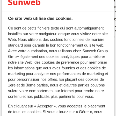
was so 
was so 
accomm
accomm
family.
family.
Ce site web utilise des cookies.
Locatio
Locatio
literal
Tradu
Ce sont de petits fichiers texte qui sont automatiquement
Anonyme
Ano
super c
installés sur votre navigateur lorsque vous visitez notre site
Familles
Fami
grocery
Web. Nous utilisons des cookies fonctionnels de manière
standard pour garantir le bon fonctionnement du site web.
Voir tous les 6 avis
Avec votre autorisation, nous utilisons chez Sunweb Group
GmbH également des cookies analytiques pour améliorer
Forfait, cours et matériel de ski
notre site Web, des cookies de préférence pour mémoriser
les informations que vous avez fournies et des cookies de
Forfait remontées mécaniques
marketing pour analyser nos performances de marketing et
pour personnaliser nos offres. En plaçant des cookies de
1ère et de 3ème parties, nous et d'autres parties pouvons
Cours de ski
suivre votre comportement sur Internet pour rendre notre
contenu et nos publicités plus pertinents pour vous.
Matériel de ski
En cliquant sur « Accepter », vous acceptez le placement
de tous les cookies. Si vous cliquez sur « Gérer », vous