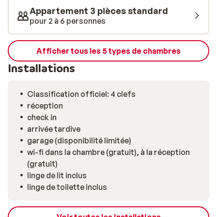
une journée sur les pistes, place à la détente. Le centre
Appartement 3 pièces standard
bien-être de la résidence est l’endroit idéal pour cela:
pour 2 à 6 personnes
profitez de la piscine intérieure chauffée, relaxez-vous
dans le sauna ou laissez vos muscles se délasser dans
le bain à remous – le tout sans frais supplémentaires.
Afficher tous les 5 types de chambres
La situation est également parfaite: au calme, tout en
Installations
étant à seulement 600 mètres du centre animé des
Deux Alpes, où vous trouverez boutiques, restaurants
et une ambiance après-ski conviviale.
Classification officiel: 4 clefs
réception
check in
arrivée tardive
garage (disponibilité limitée)
wi-fi dans la chambre (gratuit), à la réception
(gratuit)
linge de lit inclus
linge de toilette inclus