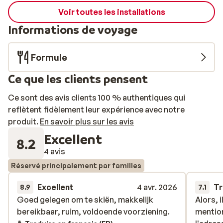
Voir toutes les installations
Informations de voyage
Formule
Ce que les clients pensent
Ce sont des avis clients 100 % authentiques qui
reflètent fidèlement leur expérience avec notre
produit.
En savoir plus sur les avis
Excellent
8.2
4 avis
Réservé principalement par familles
Excellent
4 avr. 2026
Tr
8.9
7.1
Goed gelegen om te skiën, makkelijk
Goed gelegen om te skiën, makkelijk
Alors, 
Alors, 
bereikbaar, ruim, voldoende voorziening.
bereikbaar, ruim, voldoende voorziening.
mentio
mentio