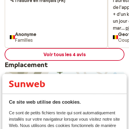
l'adres
l'adres
Traduire en français (FR)
de l'ap
de l'ap
+ d'un 
+ d'un 
un jour
un jour
marcher
mar...
p
Anonyme
Geof
les doc
Familles
Coup
le mau
c'était
Voir tous les 4 avis
(appart
l'appar
Emplacement
correc
lit et 
prix. l
superet
pente e
Afficher sur la carte
Ce site web utilise des cookies.
pas top
poubell
Ce sont de petits fichiers texte qui sont automatiquement
le maga
installés sur votre navigateur lorsque vous visitez notre site
l'entrée
Web. Nous utilisons des cookies fonctionnels de manière