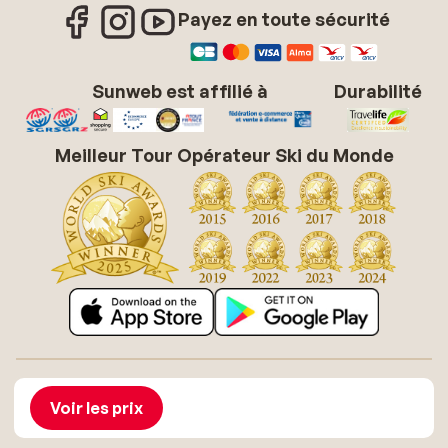
Payez en toute sécurité
Sunweb est affilié à
Durabilité
Meilleur Tour Opérateur Ski du Monde
À propos de Sunweb
Offres d'emploi
Conditions générales vacances soleil
Cookies
Voir les prix
Déclaration d'accessibilité
Mentions légales
Glossaire