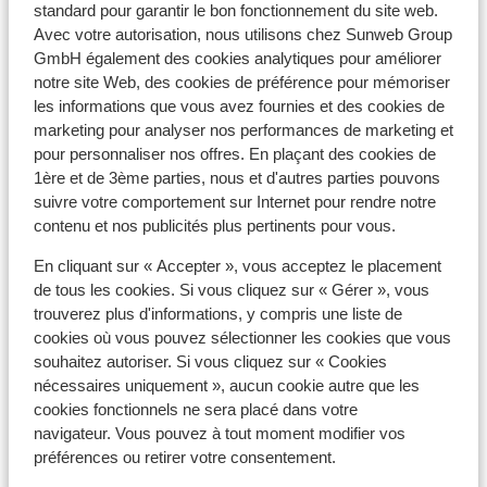
destina
À proximité
standard pour garantir le bon fonctionnement du site web.
Avec votre autorisation, nous utilisons chez Sunweb Group
petit p
Dans le centre
GmbH également des cookies analytiques pour améliorer
appart
Distance du centre-ville: environ 150 mètres
notre site Web, des cookies de préférence pour mémoriser
prendre
Distance jusqu'aux pistes de ski environ 100
les informations que vous avez fournies et des cookies de
mètres
marketing pour analyser nos performances de marketing et
Distance jusqu'a l'arrêt du bus de ski environ 200
pour personnaliser nos offres. En plaçant des cookies de
mètres
1ère et de 3ème parties, nous et d'autres parties pouvons
Distance jusqu'aux remontées mécaniques
suivre votre comportement sur Internet pour rendre notre
environ 100 mètres
contenu et nos publicités plus pertinents pour vous.
Distance aux magasins les plus proches environ 15
En cliquant sur « Accepter », vous acceptez le placement
mètres
de tous les cookies. Si vous cliquez sur « Gérer », vous
Distance à la supérette la plus proche environ 150
trouverez plus d'informations, y compris une liste de
mètres
cookies où vous pouvez sélectionner les cookies que vous
souhaitez autoriser. Si vous cliquez sur « Cookies
Forfait, cours et matériel de ski
nécessaires uniquement », aucun cookie autre que les
cookies fonctionnels ne sera placé dans votre
Forfait remontées mécaniques
navigateur. Vous pouvez à tout moment modifier vos
préférences ou retirer votre consentement.