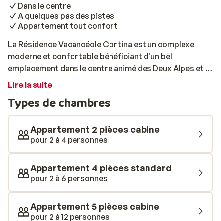
Dans le centre
A quelques pas des pistes
Appartement tout confort
La Résidence Vacancéole Cortina est un complexe
moderne et confortable bénéficiant d'un bel
emplacement dans le centre animé des Deux Alpes et à
quelques pas des pistes de ski. Vous aurez tout à
Lire la suite
portée de main. Si vous êtes à la recherche d'une
Types de chambres
résidence tout confort pour vos prochaines vacances
au ski, vous êtes au bon endroit. La résidence possède
de superbes chambres joliment décorés dans un style
Appartement 2 pièces cabine
contemporain, et dotées de tout le confort nécessaire
pour 2 à 4 personnes
à un agréable séjour.
Appartement 4 pièces standard
pour 2 à 6 personnes
Appartement 5 pièces cabine
pour 2 à 12 personnes