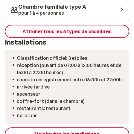
terrasse ensoleillée. Le bar de l’auberge est un lieu de
Chambre familiale type A
rencontre animé, idéal pour savourer une bière locale
pour 1 à 4 personnes
tout en regardant le soleil se coucher derrière les
sommets. Et avec la piste juste devant la porte, il est
facile de recommencer une nouvelle journée de ski dès
Afficher tous les 6 types de chambres
le matin. The People Les 2 Alpes se trouve à distance de
Installations
marche du centre des Deux Alpes, où vous trouverez de
nombreux bars, restaurants et boutiques. Que vous
veniez pour le ski, l’après-ski ou la vie sociale, vous y
Classification officiel: 3 etoiles
trouverez le parfait équilibre entre action et détente
réception (ouvert de 07:00 à 12:00 heures et de
15:00 à 22:00 heures)
check in enregistrement entre 16:00h et 22:00h
arrivée tardive
ascenseur
coffre-fort (dans la chambre)
restaurants: restaurant
bars: bar