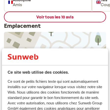
Amis
Coup
Voir tous les 10 avis
Emplacement
Afficher sur la carte
Ce site web utilise des cookies.
Ce sont de petits fichiers texte qui sont automatiquement
À proximité
installés sur votre navigateur lorsque vous visitez notre site
À la périphérie
Web. Nous utilisons des cookies fonctionnels de manière
Distance du centre-ville: environ 400 mètres
standard pour garantir le bon fonctionnement du site web.
Distance de l'aéroport environ 100 kilomètres
Avec votre autorisation, nous utilisons chez Sunweb Group
Distance jusqu'a l'arrêt du bus de ski environ 30
GmbH également des cookies analytiques pour améliorer