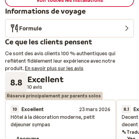
Voir toutes les installations
Informations de voyage
Formule
Ce que les clients pensent
Ce sont des avis clients 100 % authentiques qui
reflètent fidèlement leur expérience avec notre
produit.
En savoir plus sur les avis
Excellent
8.8
10 avis
Réservé principalement par parents solos
Excellent
23 mars 2026
Ex
10
8.1
Hôtel à la décoration moderne, petit
Hôtel à la décoration moderne, petit
Decent 
Decent 
déjeuner sympas
déjeuner sympas
decent 
decent 
Tradu
Anonyme
Yes