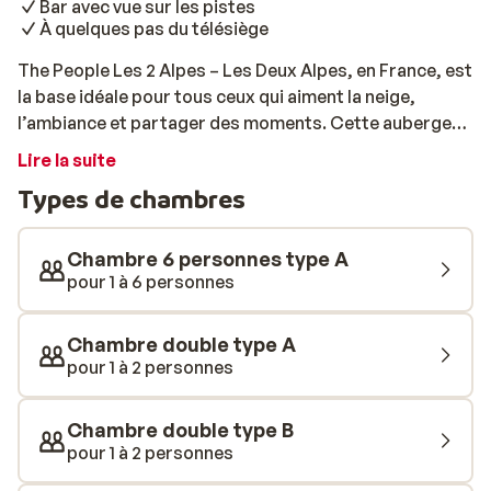
Bar avec vue sur les pistes
À quelques pas du télésiège
The People Les 2 Alpes – Les Deux Alpes, en France, est
la base idéale pour tous ceux qui aiment la neige,
l’ambiance et partager des moments. Cette auberge
moderne se situe directement sur les pistes, à
Lire la suite
seulement 100 mètres du télésiège. Il vous suffit de
Types de chambres
chausser vos skis depuis la terrasse pour partir à la
découverte du vaste domaine skiable des Deux Alpes.
Le bâtiment arbore un style frais et contemporain,
Chambre 6 personnes type A
pensé pour le confort et la convivialité. On y retrouve
pour 1 à 6 personnes
des touches chaleureuses de bois, des détails
industriels et de grandes baies vitrées offrant une vue
Chambre double type A
sur les montagnes. Les chambres, simples mais
pour 1 à 2 personnes
intelligemment aménagées, proposent des options
privées ou partagées, parfaites pour les groupes
Chambre double type B
d’amis ou les voyageurs solo. Après une journée sur les
pour 1 à 2 personnes
pistes, détendez-vous dans le salon commun ou sur la