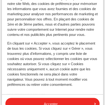
mètres
notre site Web, des cookies de préférence pour mémoriser
Distance jusqu'aux remontées mécaniques
les informations que vous avez fournies et des cookies de
environ 100 mètres
marketing pour analyser nos performances de marketing et
pour personnaliser nos offres. En plaçant des cookies de
Distance aux magasins les plus proches environ 50
1ère et de 3ème parties, nous et d'autres parties pouvons
mètres
suivre votre comportement sur Internet pour rendre notre
Distance à la supérette la plus proche environ 50
contenu et nos publicités plus pertinents pour vous.
mètres
Sur une route principale
En cliquant sur « Accepter », vous acceptez le placement
de tous les cookies. Si vous cliquez sur « Gérer », vous
Forfait, cours et matériel de ski
trouverez plus d'informations, y compris une liste de
cookies où vous pouvez sélectionner les cookies que vous
souhaitez autoriser. Si vous cliquez sur « Cookies
Forfait remontées mécaniques
nécessaires uniquement », aucun cookie autre que les
cookies fonctionnels ne sera placé dans votre
Cours de ski
navigateur. Vous pouvez à tout moment modifier vos
préférences ou retirer votre consentement.
Matériel de ski
Accepter