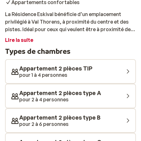
Appartements confortables
La Résidence Eskival bénéficie d’un emplacement
privilégié à Val Thorens, à proximité du centre et des
pistes. Idéal pour ceux qui veulent être à proximité de
tout ce qui fait un séjour au ski réussi! Les
Lire la suite
appartements sont confortables et disposent de tout
Types de chambres
le confort nécessaire. Avec un peu de chance, vous
aurez même un balcon où faire sécher votre
équipement et profiter du soleil!
Appartement 2 pièces TIP
pour 1 à 4 personnes
Appartement 2 pièces type A
pour 2 à 4 personnes
Appartement 2 pièces type B
pour 2 à 6 personnes