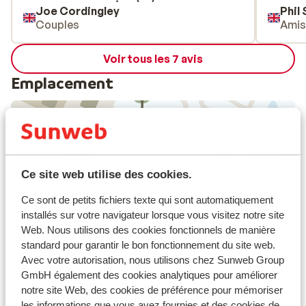
Joe Cordingley
Phil
disappointing when we had paid for it
Couples
Ami
Voir tous les 7 avis
Emplacement
Afficher sur la carte
Ce site web utilise des cookies.
Ce sont de petits fichiers texte qui sont automatiquement
installés sur votre navigateur lorsque vous visitez notre site
Web. Nous utilisons des cookies fonctionnels de manière
À proximité
standard pour garantir le bon fonctionnement du site web.
Hébergement différents/propriétaire
Avec votre autorisation, nous utilisons chez Sunweb Group
GmbH également des cookies analytiques pour améliorer
Distance du centre-ville environ 0 mètres
notre site Web, des cookies de préférence pour mémoriser
Directement sur les pistes
les informations que vous avez fournies et des cookies de