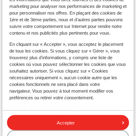
Distance jusqu'aux remontées mécaniques
marketing pour analyser nos performances de marketing et
environ 0 mètres
pour personnaliser nos offres. En plaçant des cookies de
Distance aux magasins les plus proches environ 0
1ère et de 3ème parties, nous et d'autres parties pouvons
mètres
suivre votre comportement sur Internet pour rendre notre
contenu et nos publicités plus pertinents pour vous.
Forfait, cours et matériel de ski
En cliquant sur « Accepter », vous acceptez le placement
de tous les cookies. Si vous cliquez sur « Gérer », vous
Forfait remontées mécaniques
trouverez plus d'informations, y compris une liste de
cookies où vous pouvez sélectionner les cookies que vous
Cours de ski
souhaitez autoriser. Si vous cliquez sur « Cookies
nécessaires uniquement », aucun cookie autre que les
cookies fonctionnels ne sera placé dans votre
Matériel de ski
navigateur. Vous pouvez à tout moment modifier vos
préférences ou retirer votre consentement.
Autres hébergements - Val Thorens
Accepter
Hôtel Le Val Thorens