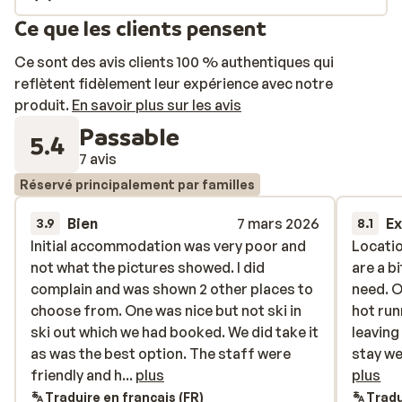
Ce que les clients pensent
Ce sont des avis clients 100 % authentiques qui
reflètent fidèlement leur expérience avec notre
produit.
En savoir plus sur les avis
Passable
5.4
7 avis
Réservé principalement par familles
Bien
7 mars 2026
Ex
3.9
8.1
Initial accommodation was very poor and
Initial accommodation was very poor and
Locatio
Locatio
not what the pictures showed. I did
not what the pictures showed. I did
are a b
are a b
complain and was shown 2 other places to
complain and was shown 2 other places to
need. O
need. O
choose from. One was nice but not ski in
choose from. One was nice but not ski in
hot run
hot run
ski out which we had booked. We did take it
ski out which we had booked. We did take it
leaving
leaving
as was the best option. The staff were
as was the best option. The staff were
stay w
stay we
friendly and helpful resolving the issue,
friendly and h...
plus
your bo
plus
but not having ski in ski out was very
apartm
Traduire en français (FR)
Tradu