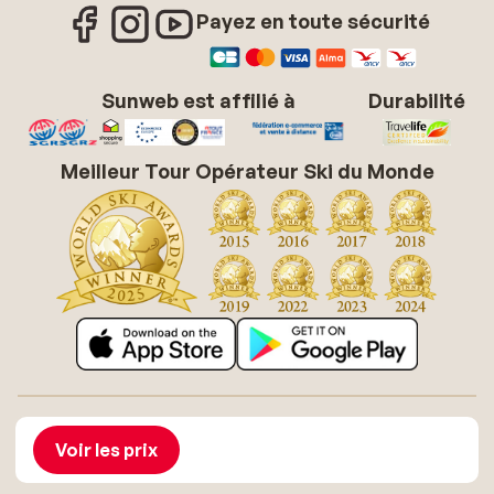
Payez en toute sécurité
Sunweb est affilié à
Durabilité
Meilleur Tour Opérateur Ski du Monde
À propos de Sunweb
Offres d'emploi
Conditions générales vacances soleil
Cookies
Voir les prix
Déclaration d'accessibilité
Mentions légales
Glossaire