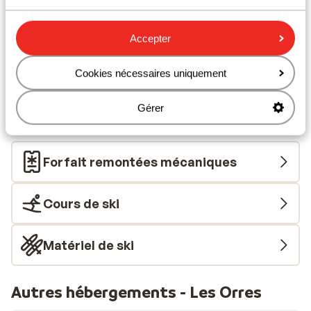
Dans le centre
Distance jusqu'aux pistes de ski environ 0 mètres
Accepter
Distance jusqu'aux remontées mécaniques
environ 30 mètres
Cookies nécessaires uniquement
Distance aux magasins les plus proches environ
150 mètres
Gérer
Forfait, cours et matériel de ski
Forfait remontées mécaniques
Cours de ski
Matériel de ski
Autres hébergements - Les Orres