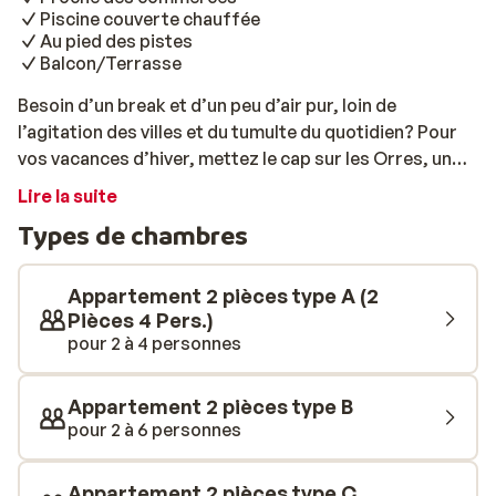
Piscine couverte chauffée
Au pied des pistes
Balcon/Terrasse
Besoin d’un break et d’un peu d’air pur, loin de
l’agitation des villes et du tumulte du quotidien? Pour
vos vacances d’hiver, mettez le cap sur les Orres, une
petite station de montagne située dans un écrin naturel
Lire la suite
complétement sauvage et préservé. Pour votre
Types de chambres
logement, faîtes le choix d’une résidence conviviale et
élégante, Les Terrasses du Soleil d’Or tapis dans le
quartier du Hameau du Bois-Méan, juste au pied des
Appartement 2 pièces type A (2
pistes et à quelques pas des commerces. Un
Pièces 4 Pers.)
pour 2 à 4 personnes
emplacement de premier choix en lisière de forêts. Un
pur ravissement! L’établissement à l’architecture
typiquement traditionnelle, vous offre un panorama
Appartement 2 pièces type B
splendide sur les pics et les cols de montagnes
pour 2 à 6 personnes
enneigés. Il dispose de 115 appartements confortables
et coquets, pouvant accueillir de 4 à 8 personnes. Idéal
Appartement 2 pièces type C