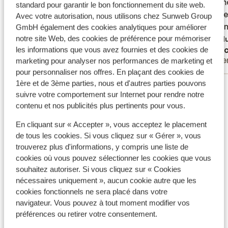
Bien placé. Mais l'appartement n'était pas
Bien placé. Mais l'appartement n'était pas
2e kame
2e kame
standard pour garantir le bon fonctionnement du site web.
très propre à l'arrivée. La piscine mérite
très propre à l'arrivée. La piscine mérite
voor ee
voor ee
Avec votre autorisation, nous utilisons chez Sunweb Group
une rénovation (en plus elle était verte)
une rénovation (en plus elle était verte)
graag m
graag m
GmbH également des cookies analytiques pour améliorer
notre site Web, des cookies de préférence pour mémoriser
Tradu
Anonyme
Mar
les informations que vous avez fournies et des cookies de
Familles
Pare
marketing pour analyser nos performances de marketing et
pour personnaliser nos offres. En plaçant des cookies de
1ère et de 3ème parties, nous et d'autres parties pouvons
Voir tous les 200 avis
suivre votre comportement sur Internet pour rendre notre
Emplacement
contenu et nos publicités plus pertinents pour vous.
En cliquant sur « Accepter », vous acceptez le placement
de tous les cookies. Si vous cliquez sur « Gérer », vous
trouverez plus d'informations, y compris une liste de
cookies où vous pouvez sélectionner les cookies que vous
Afficher sur la carte
souhaitez autoriser. Si vous cliquez sur « Cookies
nécessaires uniquement », aucun cookie autre que les
cookies fonctionnels ne sera placé dans votre
navigateur. Vous pouvez à tout moment modifier vos
préférences ou retirer votre consentement.
À proximité