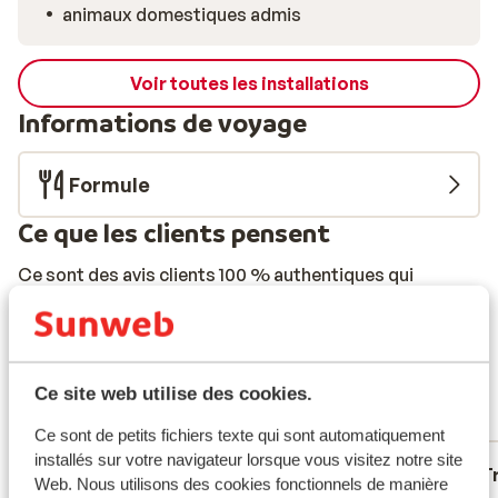
animaux domestiques admis
en choisissant le confort d’une résidence 3 étoiles en
plein cœur de la station.
Voir toutes les installations
Informations de voyage
Formule
Ce que les clients pensent
Ce sont des avis clients 100 % authentiques qui
reflètent fidèlement leur expérience avec notre
produit.
En savoir plus sur les avis
Très bien
7
200 avis
Ce site web utilise des cookies.
Réservé principalement par familles
Ce sont de petits fichiers texte qui sont automatiquement
installés sur votre navigateur lorsque vous visitez notre site
Excellent
5 avr. 2026
T
8.0
7.9
Web. Nous utilisons des cookies fonctionnels de manière