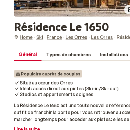
Résidence Le 1650
Home
Ski
France
Les Orres
Les Orres
Résid
Général
Types de chambres
Installations
Populaire auprès de couples
Situé au cœur des Orres
Idéal : accès direct aux pistes (Ski-in/Ski-out)
Studios et appartements soignés
La Résidence Le 1650 est une toute nouvelle référence,
suffit de franchir la porte pour vous retrouver au cœu
marcher longtemps pour accéder aux pistes: elles se t
vous reste qu'à chausser vos skis et vous laisser gli
Lire la suite