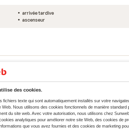
arrivée tardive
ascenseur
tent fidèlement leur expérience avec notre produit.
tilise des cookies.
s fichiers texte qui sont automatiquement installés sur votre navigat
te Web. Nous utilisons des cookies fonctionnels de manière standard p
ent du site web. Avec votre autorisation, nous utilisons chez Sun
Réservé principalement par c
ookies analytiques pour améliorer notre site Web, des cookies de p
nformations que vous avez fournies et des cookies de marketing pou
2026
Très bien
28 févr.
6.7