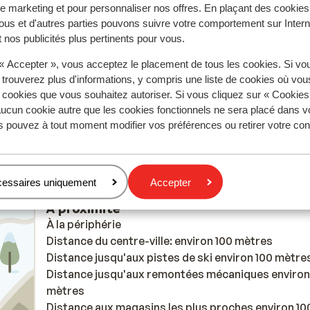
 marketing et pour personnaliser nos offres. En plaçant des cookies
omst
omst
Appartement van 10 personen heeft in de living ge
Appartement van 10 personen heeft in de living ge
ous et d'autres parties pouvons suivre votre comportement sur Intern
uur
uur
balkon, is een minpunt; locatie was zeer ok
balkon, is een minpunt; locatie was zeer ok
 nos publicités plus pertinents pour vous.
r de
r de
Traduire en français (FR)
 « Accepter », vous acceptez le placement de tous les cookies. Si vo
 trouverez plus d'informations, y compris une liste de cookies où vo
s cookies que vous souhaitez autoriser. Si vous cliquez sur « Cookie
ucun cookie autre que les cookies fonctionnels ne sera placé dans v
Benedikt
Familles
s pouvez à tout moment modifier vos préférences ou retirer votre c
ef
cessaires uniquement
Accepter
se
À proximité
À la périphérie
Distance du centre-ville: environ 100 mètres
Distance jusqu'aux pistes de ski environ 100 mètre
Distance jusqu'aux remontées mécaniques environ
mètres
Distance aux magasins les plus proches environ 10