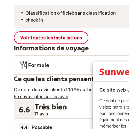
Classification officiel: sans classification
check in
Voir toutes les installations
Informations de voyage
Formule
Ce que les clients pensent
Ce sont des avis clients 100 % authentiques qui reflè
Ce site web u
En savoir plus sur les avis
Ce sont de petit
Très bien
6.6
visitez notre si
17 avis
bon fonctionnem
également des c
mémoriser les i
Passable
14 mars 
4.4