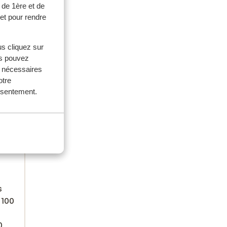
 de 1ère et de
en
en
et pour rendre
us cliquez sur
us pouvez
s nécessaires
otre
onsentement.
s
 100
0