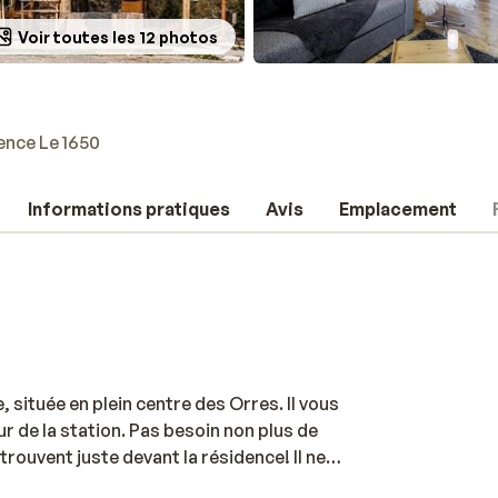
Voir toutes les 12 photos
ence Le 1650
Informations pratiques
Avis
Emplacement
 située en plein centre des Orres. Il vous
r de la station. Pas besoin non plus de
rouvent juste devant la résidence! Il ne
sser jusqu'à la remontée mécanique la plus