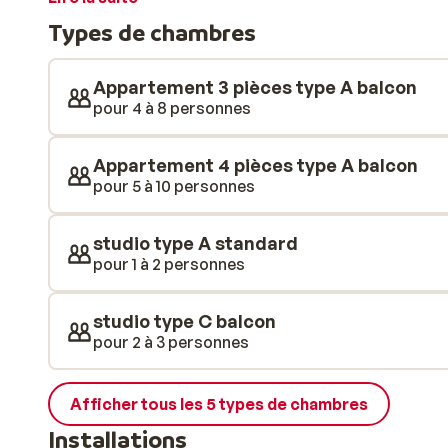
proche. La Résidence Le 1650 propose des studios et
Types de chambres
sur le domaine skiable et les montagnes des Orres. 
un style contemporain et entièrement équipés, peuvent
installé dans ces logements, vous ressentirez tout de
Appartement 3 pièces type A balcon
la construction utilise largement le matériau bois. Si
pour 4 à 8 personnes
votre séjour, vous trouverez dans le centre de la sta
ravitailler en toute convivialité. Bonnes vacances!
Appartement 4 pièces type A balcon
pour 5 à 10 personnes
studio type A standard
pour 1 à 2 personnes
studio type C balcon
pour 2 à 3 personnes
Afficher tous les 5 types de chambres
Installations