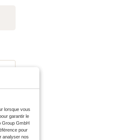
eur lorsque vous
our garantir le
web Group GmbH
ouples
référence pour
r analyser nos
 2026