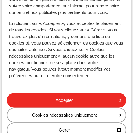
suivre votre comportement sur Internet pour rendre notre
Forfait, cours et matériel de ski
contenu et nos publicités plus pertinents pour vous.
En cliquant sur « Accepter », vous acceptez le placement
Forfait remontées mécaniques
de tous les cookies. Si vous cliquez sur « Gérer », vous
trouverez plus d'informations, y compris une liste de
cookies où vous pouvez sélectionner les cookies que vous
Cours de ski
souhaitez autoriser. Si vous cliquez sur « Cookies
nécessaires uniquement », aucun cookie autre que les
Matériel de ski
cookies fonctionnels ne sera placé dans votre
navigateur. Vous pouvez à tout moment modifier vos
préférences ou retirer votre consentement.
Autres hébergements - Morzine
Hôtel Les Lans
Accepter
Hotel Champs Fleuris
Cookies nécessaires uniquement
Hôtel Le Petit Dru
Gérer