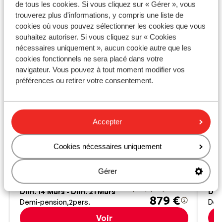
de tous les cookies. Si vous cliquez sur « Gérer », vous
trouverez plus d'informations, y compris une liste de
cookies où vous pouvez sélectionner les cookies que vous
souhaitez autoriser. Si vous cliquez sur « Cookies
nécessaires uniquement », aucun cookie autre que les
cookies fonctionnels ne sera placé dans votre
navigateur. Vous pouvez à tout moment modifier vos
préférences ou retirer votre consentement.
Hô
Cani
Excellent
9
S
Hôtel Font d'Argent Canillo
Accepter
P
Canillo
Grandvalira
Andorre
C
S
Cookies nécessaires uniquement
Au centre de Canillo
À seulement 100 m des pistes
Centre de bien-être
Gérer
Bon restaurant
prix p.p. à partir de
Dim. 14 Mars - Dim. 21 Mars
Dim
879 €
Demi-pension
2
pers.
Dem
Voir