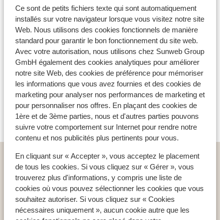
Ce sont de petits fichiers texte qui sont automatiquement
installés sur votre navigateur lorsque vous visitez notre site
Matériel de ski
Web. Nous utilisons des cookies fonctionnels de manière
standard pour garantir le bon fonctionnement du site web.
Avec votre autorisation, nous utilisons chez Sunweb Group
Autres hébergements - Les Trois
GmbH également des cookies analytiques pour améliorer
Vallées
notre site Web, des cookies de préférence pour mémoriser
les informations que vous avez fournies et des cookies de
Résidence Lagrange Vacances Cybèle
marketing pour analyser nos performances de marketing et
pour personnaliser nos offres. En plaçant des cookies de
1ère et de 3ème parties, nous et d'autres parties pouvons
Chalet Esprit des Trois Vallees
suivre votre comportement sur Internet pour rendre notre
contenu et nos publicités plus pertinents pour vous.
En cliquant sur « Accepter », vous acceptez le placement
Home
Ski
France
Les Trois Vallées
Orelle
de tous les cookies. Si vous cliquez sur « Gérer », vous
Résidence Orelle 3 Vallées
trouverez plus d'informations, y compris une liste de
cookies où vous pouvez sélectionner les cookies que vous
souhaitez autoriser. Si vous cliquez sur « Cookies
nécessaires uniquement », aucun cookie autre que les