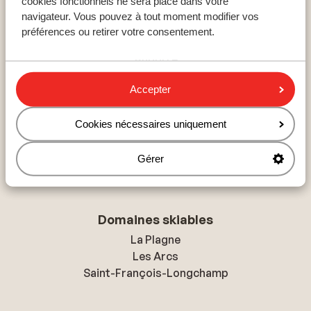
cookies fonctionnels ne sera placé dans votre
Pays populaires ski
navigateur. Vous pouvez à tout moment modifier vos
France : Alpes du Nord
préférences ou retirer votre consentement.
France : Alpes du Sud
Andorre
Accepter
Destinations ski
Cookies nécessaires uniquement
Paradiski
Les Sybelles
Gérer
Les Trois Vallées
Domaines skiables
La Plagne
Les Arcs
Saint-François-Longchamp