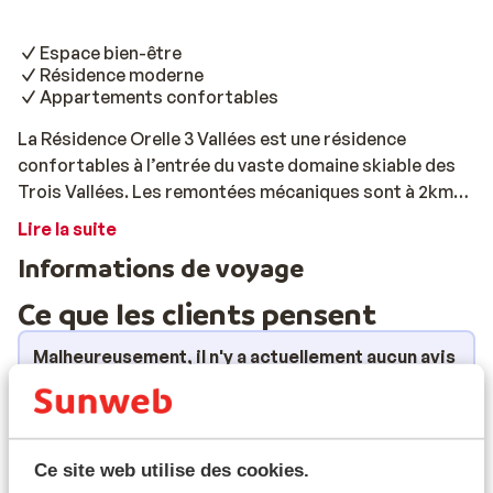
Espace bien-être
Résidence moderne
Appartements confortables
La Résidence Orelle 3 Vallées est une résidence
confortables à l’entrée du vaste domaine skiable des
Trois Vallées. Les remontées mécaniques sont à 2km
mais une navette gratuite vous y emmène chaque jour.
Lire la suite
Grâce à l’espace bien-être, votre détente sera totale.
Informations de voyage
Vous pourrez profiter de la piscine chauffée, du sauna
et du jacuzzi.
Ce que les clients pensent
Malheureusement, il n'y a actuellement aucun avis
pour cet hébergement.
Forfait, cours et matériel de ski
Ce site web utilise des cookies.
Forfait remontées mécaniques