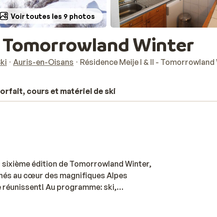
Voir toutes les 9 photos
I - Tomorrowland Winter
ki
Auris-en-Oisans
Résidence Meije I & II - Tomorrowland
orfait, cours et matériel de ski
a sixième édition de Tomorrowland Winter,
chés au cœur des magnifiques Alpes
e réunissent! Au programme: ski,
ment transformé en vaste terrain de
– samedi) ou de 8 jours (samedi – samedi).