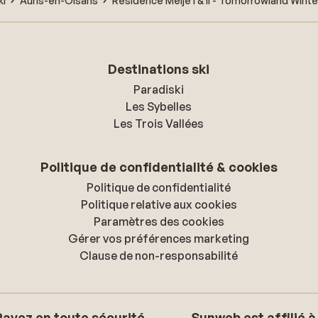
ki
Auris-en-Oisans
Résidence Meije I & II - Tomorrowland Winte
Destinations ski
Paradiski
Les Sybelles
Les Trois Vallées
Politique de confidentialité & cookies
Politique de confidentialité
Politique relative aux cookies
Paramètres des cookies
Gérer vos préférences marketing
Clause de non-responsabilité
Payez en toute sécurité
Sunweb est affilié à