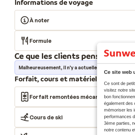
Informations de voyage
Tous les forfaits comprennent un Mountain Stage Pass
Résidence Meije I & II La Résidence Meije I & II est s
mécanique, ce qui vous permet de rejoindre les piste
À noter
entre des studios et des appartements deux pièces 
simple mais cosy. Une base idéale pour votre séjour au
Formule
Ce que les clients pensent
Malheureusement, il n'y a actuellement aucun avi
Ce site web u
Forfait, cours et matériel de ski
Ce sont de petit
visitez notre si
Forfait remontées mécaniques
bon fonctionnem
également des c
mémoriser les i
performances de
Cours de ski
3ème parties, n
notre contenu et