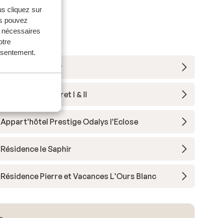
us cliquez sur
us pouvez
s nécessaires
otre
onsentement.
Hôtel Daria-I Nor
Residence le Claret I & II
Appart'hôtel Prestige Odalys l'Eclose
Résidence le Saphir
Résidence Pierre et Vacances L'Ours Blanc