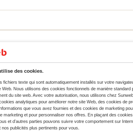
, l’hébergement et le forfait de ski.
ituée à seulement 400 mètres de la remontée
s en quelques minutes. Vous pouvez choisir
(1 chambre), tous aménagés de façon
 ski.
s pour cet hébergement.
tilise des cookies.
s fichiers texte qui sont automatiquement installés sur votre navigat
te Web. Nous utilisons des cookies fonctionnels de manière standard p
ent du site web. Avec votre autorisation, nous utilisons chez Sun
ookies analytiques pour améliorer notre site Web, des cookies de p
nformations que vous avez fournies et des cookies de marketing pou
 marketing et pour personnaliser nos offres. En plaçant des cookies
ous et d'autres parties pouvons suivre votre comportement sur Intern
 nos publicités plus pertinents pour vous.