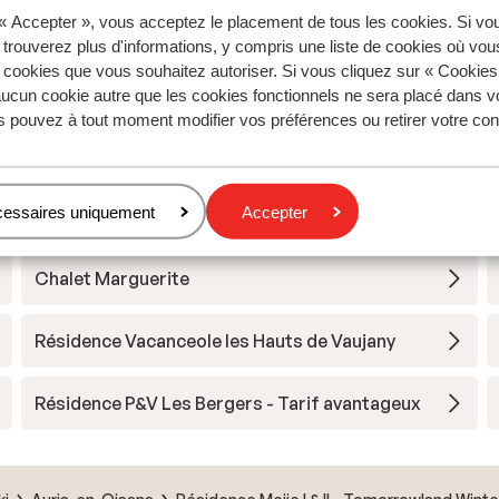
 « Accepter », vous acceptez le placement de tous les cookies. Si vo
 trouverez plus d'informations, y compris une liste de cookies où vo
s cookies que vous souhaitez autoriser. Si vous cliquez sur « Cookie
Grand Domaine Ski
ucun cookie autre que les cookies fonctionnels ne sera placé dans v
s pouvez à tout moment modifier vos préférences ou retirer votre c
Hotel Au Chamois d'Or
cessaires uniquement
Accepter
Village Club du Soleil Oz en Oisans
Chalet Marguerite
Résidence Vacanceole les Hauts de Vaujany
Résidence P&V Les Bergers - Tarif avantageux