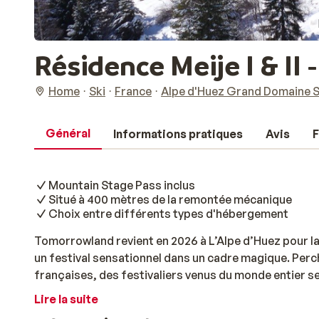
Résidence Meije I & I
Home
Ski
France
Alpe d'Huez Grand Domaine S
Général
Informations pratiques
Avis
F
Mountain Stage Pass inclus
Situé à 400 mètres de la remontée mécanique
Choix entre différents types d'hébergement
Tomorrowland revient en 2026 à L’Alpe d’Huez pour l
un festival sensationnel dans un cadre magique. Per
françaises, des festivaliers venus du monde entier s
snowboard et fêtes dans un domaine skiable entière
Lire la suite
festival. Choisissez une expérience de 5 jours (mardi 