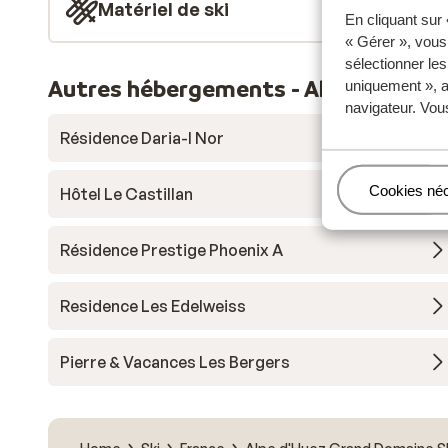
Matériel de ski
En cliquant sur
« Gérer », vous
sélectionner le
Autres hébergements - Alpe d'Huez 
uniquement », a
navigateur. Vou
Résidence Daria-I Nor
Gérer
Cookies né
Hôtel Le Castillan
Résidence Prestige Phoenix A
Residence Les Edelweiss
Pierre & Vacances Les Bergers