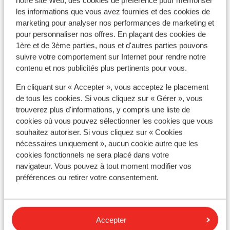
notre site Web, des cookies de préférence pour mémoriser
les informations que vous avez fournies et des cookies de
marketing pour analyser nos performances de marketing et
pour personnaliser nos offres. En plaçant des cookies de
1ère et de 3ème parties, nous et d'autres parties pouvons
À proximité
suivre votre comportement sur Internet pour rendre notre
Distance du centre-ville: environ 200 mètres
contenu et nos publicités plus pertinents pour vous.
Distance jusqu'au distributeur d'argent environ
200 mètres
En cliquant sur « Accepter », vous acceptez le placement
de tous les cookies. Si vous cliquez sur « Gérer », vous
Distance jusqu'aux pistes de ski environ 100
trouverez plus d'informations, y compris une liste de
mètres
cookies où vous pouvez sélectionner les cookies que vous
Distance jusqu'aux remontées mécaniques
souhaitez autoriser. Si vous cliquez sur « Cookies
environ 100 mètres
nécessaires uniquement », aucun cookie autre que les
Distance jusqu'a l'école de ski environ 500 mètres
cookies fonctionnels ne sera placé dans votre
navigateur. Vous pouvez à tout moment modifier vos
Forfait, cours et matériel de ski
préférences ou retirer votre consentement.
Forfait remontées mécaniques
Accepter