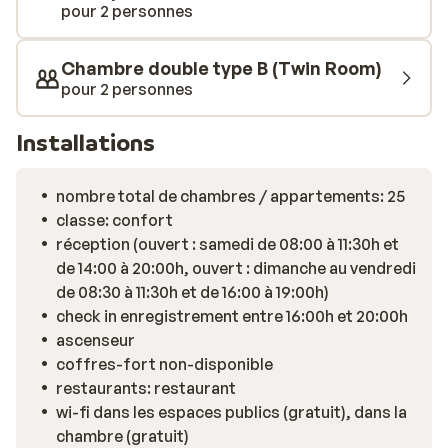
matériel. Après une journée sur les pistes, détendez-
pour 2 personnes
vous dans la piscine extérieure chauffée ou
simplement en profitant des espaces agréables pour
Chambre double type B (Twin Room)
un moment de repos. Les plus jeunes ne sont pas
pour 2 personnes
oubliés: une salle de jeux avec ping-pong et baby-foot
est à leur disposition pour s’amuser en toute sécurité.
Installations
Superdévoluy est une destination idéale pour des
vacances en famille. Ski, glisse et activités d’après-ski
se combinent dans une ambiance conviviale et animée.
nombre total de chambres / appartements: 25
Profitez des bars et restaurants de la station pour
classe: confort
découvrir la cuisine locale, faites vos emplettes dans la
réception (ouvert : samedi de 08:00 à 11:30h et
galerie commerciale, ou passez une soirée au cinéma
de 14:00 à 20:00h, ouvert : dimanche au vendredi
pour un moment plus tranquille. Les amateurs de danse
de 08:30 à 11:30h et de 16:00 à 19:00h)
trouveront également leur bonheur dans l’une des
check in enregistrement entre 16:00h et 20:00h
discothèques de la station. À Superdévoluy, tout est à
ascenseur
portée de main pour des vacances réussies. Préparez-
coffres-fort non-disponible
vous à vivre des instants mémorables au cœur des
restaurants: restaurant
Alpes!
wi-fi dans les espaces publics (gratuit), dans la
chambre (gratuit)