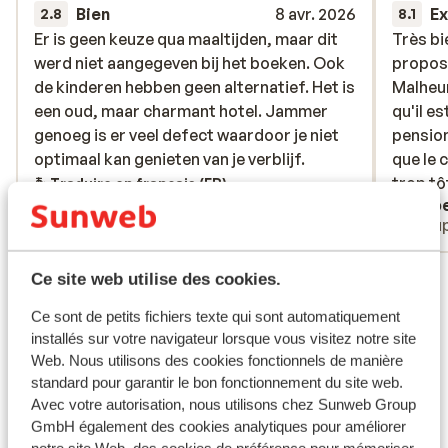
Bien
8 avr. 2026
Ex
2.8
8.1
Er is geen keuze qua maaltijden, maar dit
Er is geen keuze qua maaltijden, maar dit
Très bi
Très bi
werd niet aangegeven bij het boeken. Ook
werd niet aangegeven bij het boeken. Ook
propos
propos
de kinderen hebben geen alternatief. Het is
de kinderen hebben geen alternatief. Het is
Malheu
Malheu
een oud, maar charmant hotel. Jammer
een oud, maar charmant hotel. Jammer
qu'il e
qu'il e
genoeg is er veel defect waardoor je niet
genoeg is er veel defect waardoor je niet
pension
pension
optimaal kan genieten van je verblijf.
optimaal kan genieten van je verblijf.
que le 
que le 
trop tôt
trop tôt
Traduire en français (FR)
Anonyme
Isabe
Familles
Coup
Voir tous les 187 avis
Ce site web utilise des cookies.
Emplacement
Ce sont de petits fichiers texte qui sont automatiquement
installés sur votre navigateur lorsque vous visitez notre site
Web. Nous utilisons des cookies fonctionnels de manière
standard pour garantir le bon fonctionnement du site web.
Avec votre autorisation, nous utilisons chez Sunweb Group
GmbH également des cookies analytiques pour améliorer
Afficher sur la carte