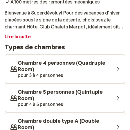
À 100 mètres des remontées mécaniques
Bienvenue à Superdévoluy! Pour des vacances d’hiver
placées sous le signe de la détente, choisissez le
charmant Hôtel Club Chalets Margot, idéalement situé
à seulement 100 mètres des remontées mécaniques et
Lire la suite
à 50 mètres de l’ESF. Les chambres, confortables et
Types de chambres
chaleureuses, sont équipées de télévision satellite,
téléphone, salle de bain complète et balcon offrant une
vue imprenable sur les environs. En formule demi-
Chambre 4 personnes (Quadruple
pension, savourez vos repas au Red Cap Bar &
Room)
pour 3 à 4 personnes
Restaurant, récemment rénové. Avec son nouveau style
et sa dynamique équipe, le restaurant vous fera
découvrir les spécialités montagnardes, de la fondue à
Chambre 5 personnes (Quintuple
la raclette. La terrasse couverte et chauffée vous
Room)
permettra de profiter d’un verre après le ski tout en
pour 4 à 5 personnes
admirant la vue panoramique sur les pistes de
Superdévoluy. Pour votre confort, l’hôtel met à
Chambre double type A (Double
disposition des casiers à skis pour organiser votre
Room)