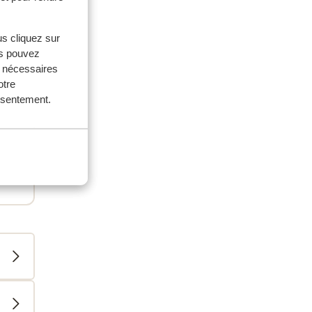
us cliquez sur
es
us pouvez
s nécessaires
otre
onsentement.