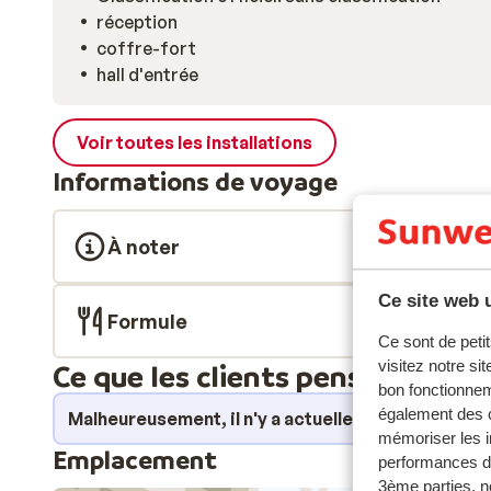
réception
coffre-fort
hall d'entrée
Voir toutes les installations
Informations de voyage
À noter
Ce site web u
Formule
Ce sont de petit
visitez notre si
Ce que les clients pensent
bon fonctionnem
également des c
Malheureusement, il n'y a actuellement aucun avi
mémoriser les i
Emplacement
performances de
3ème parties, n