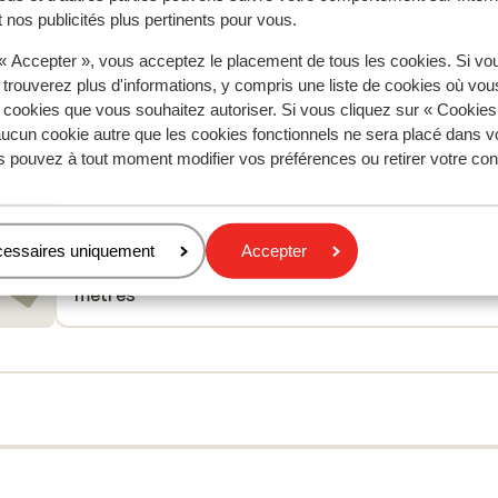
 nos publicités plus pertinents pour vous.
À proximité
Dans le centre
 « Accepter », vous acceptez le placement de tous les cookies. Si vo
Distance jusqu'aux pistes de ski environ 400 mètr
 trouverez plus d'informations, y compris une liste de cookies où vo
Distance jusqu'aux remontées mécaniques environ
s cookies que vous souhaitez autoriser. Si vous cliquez sur « Cookie
400 mètres
ucun cookie autre que les cookies fonctionnels ne sera placé dans v
s pouvez à tout moment modifier vos préférences ou retirer votre c
Distance aux magasins les plus proches environ 50
mètres
Distance à la supérette la plus proche environ 100
mètres
cessaires uniquement
Accepter
Distance au restaurant le plus proche environ 50
mètres