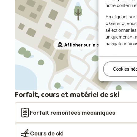
notre contenu et
En cliquant sur
« Gérer », vous
sélectionner le
uniquement », a
navigateur. Vou
Afficher sur la carte
Gérer
Cookies né
Forfait, cours et matériel de ski
Forfait remontées mécaniques
Cours de ski