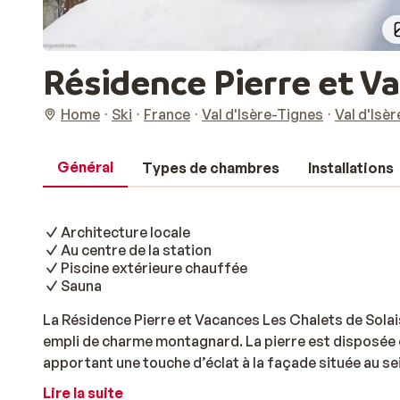
Résidence Pierre et Va
Home
Ski
France
Val d'Isère-Tignes
Val d'Isèr
Général
Types de chambres
Installations
Architecture locale
Au centre de la station
Piscine extérieure chauffée
Sauna
La Résidence Pierre et Vacances Les Chalets de Solai
empli de charme montagnard. La pierre est disposée 
apportant une touche d’éclat à la façade située au se
supérieurs et ses balustrades de bois respectent le st
Lire la suite