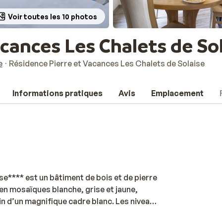
Voir toutes les 10 photos
cances Les Chalets de So
e
Résidence Pierre et Vacances Les Chalets de Solaise
Informations pratiques
Avis
Emplacement
se**** est un bâtiment de bois et de pierre
en mosaïques blanche, grise et jaune,
in d’un magnifique cadre blanc. Les niveaux
yle architectural savoyard. À l’extérieur,