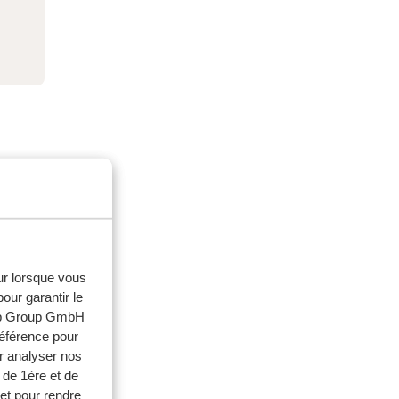
eur lorsque vous
our garantir le
web Group GmbH
référence pour
r analyser nos
 de 1ère et de
et pour rendre