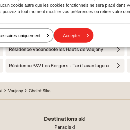
Hotel Au Chamois d'Or
ucun cookie autre que les cookies fonctionnels ne sera placé dans v
s pouvez à tout moment modifier vos préférences ou retirer votre c
Village Club du Soleil Oz en Oisans
Chalet Marguerite
cessaires uniquement
Accepter
Résidence Vacanceole les Hauts de Vaujany
Résidence P&V Les Bergers - Tarif avantageux
ki
Vaujany
Chalet Sika
Destinations ski
Paradiski