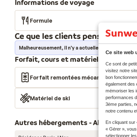
Informations de voyage
permettra donc de voir chaque soir le soleil se couch
ensuite vous réchauffer en famille auprès de la chem
total et cinq salles de bain. Le salon se compose d'u
Formule
vaste salle à manger. Vous pourrez ainsi commencer la
programmer des soirées "fondue savoyarde". Le Chale
Ce que les clients pensent
plafond, avec mezzanine et baby-foot. Une pièce su
confortable et d'une console de jeux PlayStation, a 
Malheureusement, il n'y a actuellement aucun avi
Ce site web u
pas douter des vacances de ski très agréables!
Forfait, cours et matériel de ski
Ce sont de petit
visitez notre si
Forfait remontées mécaniques
bon fonctionnem
également des c
mémoriser les i
performances de
Matériel de ski
3ème parties, n
notre contenu et
Autres hébergements - Alpe d'Huez 
En cliquant sur
« Gérer », vous
sélectionner le