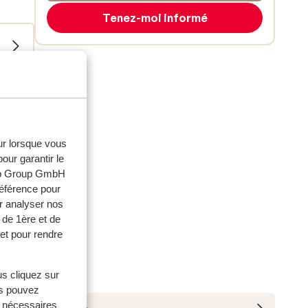
Tenez-moi informé
eur lorsque vous
our garantir le
web Group GmbH
référence pour
r analyser nos
 de 1ère et de
et pour rendre
us cliquez sur
us pouvez
s nécessaires