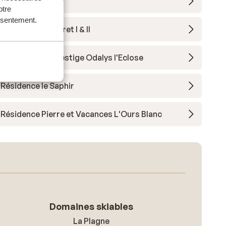
Hôtel Daria-I Nor
otre
onsentement.
Residence le Claret I & II
Appart'hôtel Prestige Odalys l'Eclose
Résidence le Saphir
Résidence Pierre et Vacances L'Ours Blanc
Domaines skiables
La Plagne