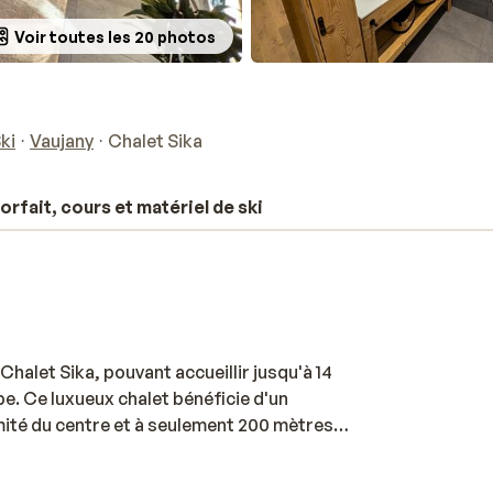
Voir toutes les 20 photos
ki
Vaujany
Chalet Sika
orfait, cours et matériel de ski
halet Sika, pouvant accueillir jusqu'à 14
pe. Ce luxueux chalet bénéficie d'un
mité du centre et à seulement 200 mètres
lon ouvert, agrémenté de larges baies
ide sur les environs. Le Chalet Sika vous