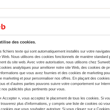
er derrière les montagnes... Vous pourrez
inée. Vous y trouverez sept chambres au
n espace avec canapé confortable et d'une
 journée par un petit déjeuner convivial ou
t Sika dispose d'une belle hauteur au
pplémentaire, dotée d'un canapé
également été prévue. Vous passerez à n'en
s pour cet hébergement.
tilise des cookies.
s fichiers texte qui sont automatiquement installés sur votre navigat
te Web. Nous utilisons des cookies fonctionnels de manière standard p
ent du site web. Avec votre autorisation, nous utilisons chez Sun
ookies analytiques pour améliorer notre site Web, des cookies de p
nformations que vous avez fournies et des cookies de marketing pou
 marketing et pour personnaliser nos offres. En plaçant des cookies
ous et d'autres parties pouvons suivre votre comportement sur Intern
 nos publicités plus pertinents pour vous.
Grand Domaine Ski
 « Accepter », vous acceptez le placement de tous les cookies. Si vo
 trouverez plus d'informations, y compris une liste de cookies où vo
s cookies que vous souhaitez autoriser. Si vous cliquez sur « Cookie