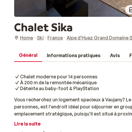
Chalet Sika
Home
Ski
France
Alpe d'Huez Grand Domaine S
Général
Informations pratiques
Avis
F
Chalet moderne pour 14 personnes
À 200 m de la remontée mécanique
Détente au baby-foot & PlayStation
Vous recherchez un logement spacieux à Vaujany? Le C
personnes, est l'endroit idéal pour séjourner en grou
emplacement stratégique, puisqu'il est situé à proxi
de la remontée mécanique la plus proche. Le vaste sa
Lire la suite
vitrées, permet d'admirer à tout moment la vue splend