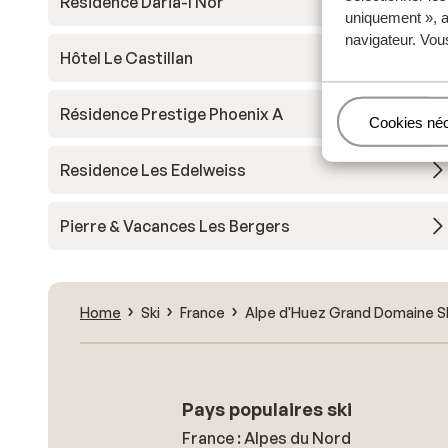
Résidence Daria-I Nor
uniquement », a
navigateur. Vou
Hôtel Le Castillan
Résidence Prestige Phoenix A
Gérer
Cookies né
Residence Les Edelweiss
Pierre & Vacances Les Bergers
Home
Ski
France
Alpe d'Huez Grand Domaine S
Pays populaires ski
France : Alpes du Nord