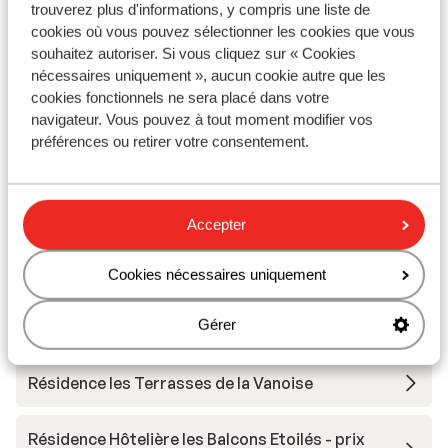
trouverez plus d'informations, y compris une liste de
cookies où vous pouvez sélectionner les cookies que vous
« L’Espace Glacialis » est un centre d’interprétation
souhaitez autoriser. Si vous cliquez sur « Cookies
consacré à la découverte des glaciers de montagne.
nécessaires uniquement », aucun cookie autre que les
Scientifique, géologique, historique, mythologique,
cookies fonctionnels ne sera placé dans votre
environnemental, paysager et humain, tous les angles
navigateur. Vous pouvez à tout moment modifier vos
Autres hébergements - Champagny en
de cette thématique sont abordés ! Un espace de
préférences ou retirer votre consentement.
Vanoise
découverte pédagogique, ludique et moderne.
Optez pour un séjour au ski pas cher à Champagne en
Résidence Terresens l'Etoile de la Vanoise
Accepter
Vanoise, vous ne le regretterez pas !
Résidence les Alpages
Cookies nécessaires uniquement
Gérer
Résidence le Grand Bouquetin
Résidence les Terrasses de la Vanoise
Résidence Hôtelière les Balcons Etoilés - prix