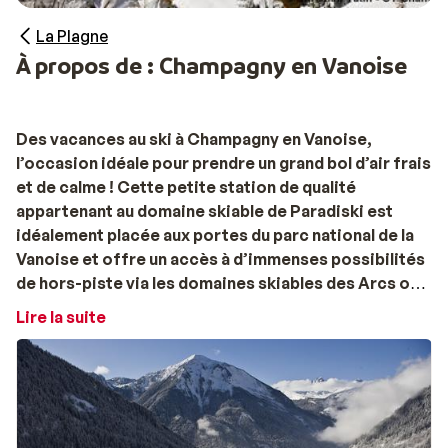
La Plagne
À propos de : Champagny en Vanoise
Des vacances au ski à Champagny en Vanoise,
l’occasion idéale pour prendre un grand bol d’air frais
et de calme ! Cette petite station de qualité
appartenant au domaine skiable de Paradiski est
idéalement placée aux portes du parc national de la
Vanoise et offre un accès à d’immenses possibilités
de hors-piste via les domaines skiables des Arcs ou
de
La Plagne
.
Lire la suite
Contrairement à ce que certains croient, on peut
skier à petits prix si on a la curiosité de chercher des
stations qui ne sont pas nécessairement à la mode.
Sunweb propose d’ailleurs de nombreuses stations à