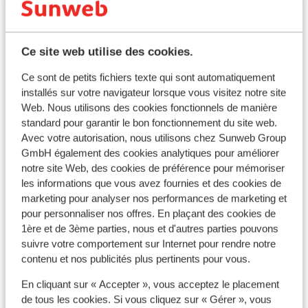
gratuit sur l’ensemble de Champagny en Vanoise,
hormis le parking de la télécabine :
- 2€ la demi-journée (4 heures)
Ce site web utilise des cookies.
Ce sont de petits fichiers texte qui sont automatiquement
- 4€ la journée (8 heures)
installés sur votre navigateur lorsque vous visitez notre site
Web. Nous utilisons des cookies fonctionnels de manière
- 20€ les 7 jours
standard pour garantir le bon fonctionnement du site web.
Avec votre autorisation, nous utilisons chez Sunweb Group
GmbH également des cookies analytiques pour améliorer
notre site Web, des cookies de préférence pour mémoriser
Excellent
8.2
Les Incontournables
les informations que vous avez fournies et des cookies de
Résidence le Grand Bouquetin
Ré
marketing pour analyser nos performances de marketing et
Champagny en Vanoise
La Plagne
France
Cha
pour personnaliser nos offres. En plaçant des cookies de
« La Tour de Glace » est le terrain de jeu favori des
Appartements modernes
V
1ère et de 3ème parties, nous et d'autres parties pouvons
grimpeurs de mi-décembre à début mars. Imitant les
Proche des pistes
S
suivre votre comportement sur Internet pour rendre notre
cascades naturelles qui gèlent dans le vallon de
Situation idéale
P
contenu et nos publicités plus pertinents pour vous.
Champagny le haut, la Tour de Glace est une structure
prix p.p. à partir de
Sam. 10 Avr. - Sam. 17 Avr.
Sam.
729 €
artificielle d’escalade sur glace, unique en Europe.
En cliquant sur « Accepter », vous acceptez le placement
Logement seul
2
pers.
Log
Ludique et ouverte à tous !
de tous les cookies. Si vous cliquez sur « Gérer », vous
Voir