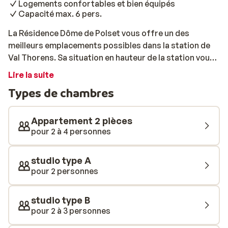
Logements confortables et bien équipés
Capacité max. 6 pers.
La Résidence Dôme de Polset vous offre un des
meilleurs emplacements possibles dans la station de
Val Thorens. Sa situation en hauteur de la station vous
permet d’apprécier une vue spectaculaire sur le
Lire la suite
paradis blanc. Par ailleurs, tout en étant construite au
Types de chambres
cœur d’un environnement calme, toutes les activités
sont à proximité immédiate. Vous souhaitez skier? Il
vous suffira de chausser vos skis au saut du lit, depuis
Appartement 2 pièces
votre résidence et de glisser sur les pistes. Un petit
pour 2 à 4 personnes
creux? Tous les restaurants sont à quelques mètres à
pied. Les boutiques de locations de ski et de souvenirs
studio type A
sont également faciles d’accès. Après avoir profité
pour 2 personnes
pleinement de votre journée, vous serez heureux de
vous reposer dans votre logement à la Résidence Dôme
studio type B
de Polset. Gérés par une agence immobilière soucieuse
pour 2 à 3 personnes
de votre bien-être, tous sont bien aménagés et équipés