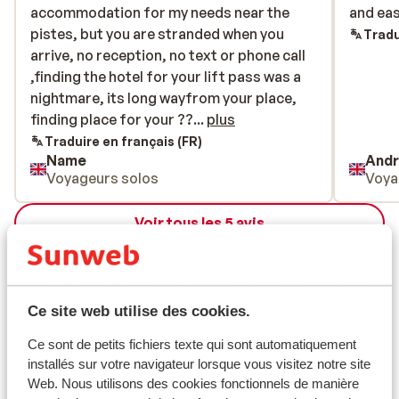
accommodation for my needs near the
accommodation for my needs near the
and eas
and eas
pistes, but you are stranded when you
pistes, but you are stranded when you
Tradu
arrive, no reception, no text or phone call
arrive, no reception, no text or phone call
,finding the hotel for your lift pass was a
,finding the hotel for your lift pass was a
nightmare, its long wayfrom your place,
nightmare, its long wayfrom your place,
finding place for your ?? keys to collect
finding place for your ??...
plus
,what do you do with all your luggage it's
Traduire en français (FR)
Name
And
impossible to cart that around with you as
Voyageurs solos
Voya
your doing all these things, so you leave it
at entrance then it could bo stolen, you pay
Voir tous les 5 avis
€500 deposit, then give the apartment a
total spring clean, I could go on and on not
Emplacement
GOOD at all.
Ce site web utilise des cookies.
Ce sont de petits fichiers texte qui sont automatiquement
Afficher sur la carte
installés sur votre navigateur lorsque vous visitez notre site
Web. Nous utilisons des cookies fonctionnels de manière