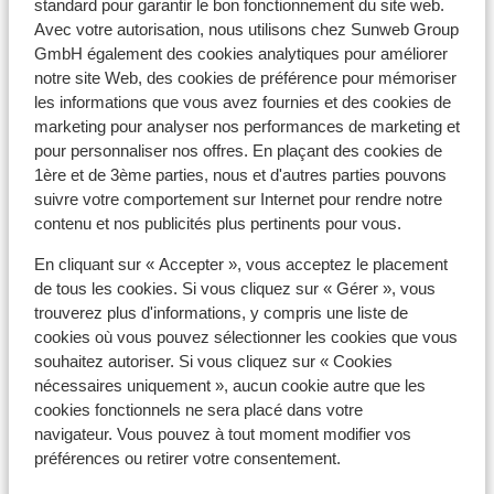
standard pour garantir le bon fonctionnement du site web.
Avec votre autorisation, nous utilisons chez Sunweb Group
GmbH également des cookies analytiques pour améliorer
À proximité
notre site Web, des cookies de préférence pour mémoriser
les informations que vous avez fournies et des cookies de
Distance du centre-ville: environ 500 mètres
marketing pour analyser nos performances de marketing et
Distance jusqu'aux pistes de ski environ 0 mètres
pour personnaliser nos offres. En plaçant des cookies de
Distance jusqu'aux remontées mécaniques
1ère et de 3ème parties, nous et d'autres parties pouvons
environ 50 mètres
suivre votre comportement sur Internet pour rendre notre
Distance aux magasins les plus proches environ 50
contenu et nos publicités plus pertinents pour vous.
mètres
Distance au restaurant le plus proche environ 50
En cliquant sur « Accepter », vous acceptez le placement
de tous les cookies. Si vous cliquez sur « Gérer », vous
mètres
trouverez plus d'informations, y compris une liste de
Forfait, cours et matériel de ski
cookies où vous pouvez sélectionner les cookies que vous
souhaitez autoriser. Si vous cliquez sur « Cookies
nécessaires uniquement », aucun cookie autre que les
Forfait remontées mécaniques
cookies fonctionnels ne sera placé dans votre
navigateur. Vous pouvez à tout moment modifier vos
préférences ou retirer votre consentement.
Cours de ski