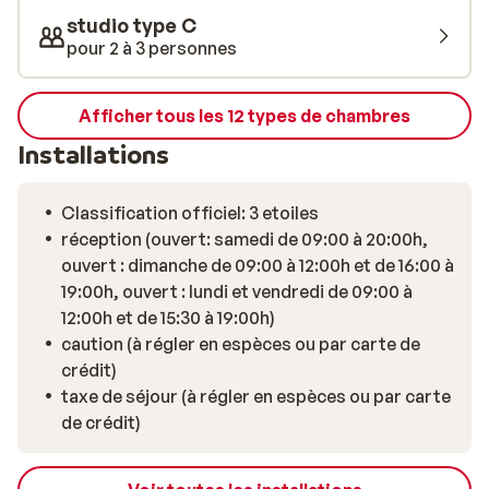
pour votre plus grand confort. Certains éléments
studio type C
comme les équipements électriques ou la présence de
pour 2 à 3 personnes
casiers à skis peuvent différer d’un bien à l’autre. Loin
de la standardisation des chambres d’hôtels, tous les
hébergements sont en effet uniques et comportent un
Afficher tous les 12 types de chambres
charme qui leur est propre. Les photos sont donc
Installations
données à titre indicatif et ne sont pas contractuelles.
Elles vous donnent une idée du type d’appartement
dont vous pourrez disposer. En choisissant la
Classification officiel: 3 etoiles
Résidence Dôme de Polset, vous faites le choix de vous
réception (ouvert: samedi de 09:00 à 20:00h,
sentir comme à la maison et de gagner en autonomie.
ouvert : dimanche de 09:00 à 12:00h et de 16:00 à
Vous ne pourrez pas rêver mieux pour passer un séjour
19:00h, ouvert : lundi et vendredi de 09:00 à
d’hiver exceptionnel à Val Thorens. Amusez-vous bien
12:00h et de 15:30 à 19:00h)
et bonnes vacances!
caution (à régler en espèces ou par carte de
crédit)
taxe de séjour (à régler en espèces ou par carte
de crédit)