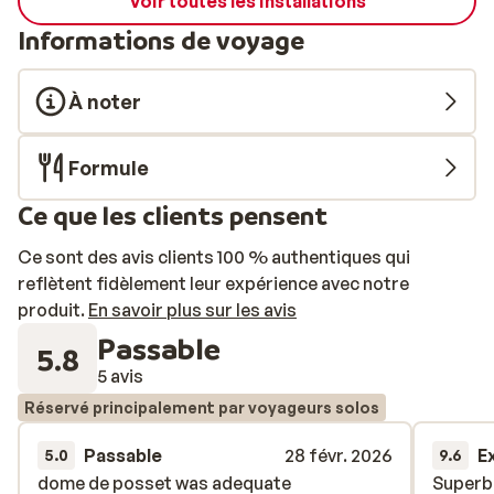
Voir toutes les installations
Informations de voyage
À noter
Formule
Ce que les clients pensent
Ce sont des avis clients 100 % authentiques qui
reflètent fidèlement leur expérience avec notre
produit.
En savoir plus sur les avis
Passable
5.8
5 avis
Réservé principalement par voyageurs solos
Passable
28 févr. 2026
E
5.0
9.6
dome de posset was adequate
dome de posset was adequate
Superbl
Superbl