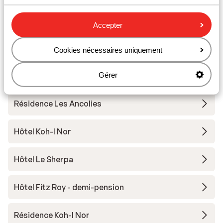
Matériel de ski
Accepter
Autres hébergements - Val Thorens
Cookies nécessaires uniquement
Gérer
Hôtel Le Val Thorens
Résidence Les Ancolies
Hôtel Koh-I Nor
Hôtel Le Sherpa
Hôtel Fitz Roy - demi-pension
Résidence Koh-I Nor