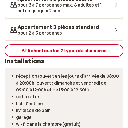
la carte ou profitez simplement de la piscine, du
pour 3 à 7 personnes max. 6 adultes et 1
jacuzzi, du sauna ou du hammam. Lors de votre séjour,
enfant jusqu'à 2 ans
vous pourrez dîner au superbe restaurant II Gusto,
entièrement rénové et proposant une délicieuse cuisine
Appartement 3 pièces standard
internationale. Un vrai régal pour les papilles! Un
pour 2 à 5 personnes
excellent séjour vous attend à la résidence
Montagnettes l’Oxalys!
Afficher tous les 7 types de chambres
Installations
réception (ouvert en les jours d'arrivée de 08:00
à 20:00h, ouvert : dimanche et vendredi de
09:00 à 12:00h et de 15:00 à 19:30h)
coffre-fort
hall d'entrée
livraison de pain
garage
wi-fi dans la chambre (gratuit)