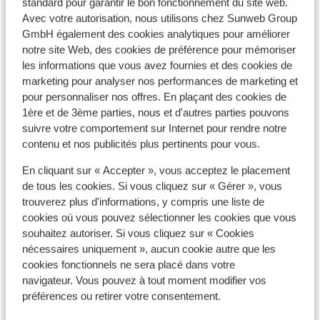
standard pour garantir le bon fonctionnement du site web.
Avec votre autorisation, nous utilisons chez Sunweb Group
GmbH également des cookies analytiques pour améliorer
Afficher sur la carte
notre site Web, des cookies de préférence pour mémoriser
les informations que vous avez fournies et des cookies de
marketing pour analyser nos performances de marketing et
pour personnaliser nos offres. En plaçant des cookies de
1ère et de 3ème parties, nous et d'autres parties pouvons
À proximité
suivre votre comportement sur Internet pour rendre notre
Distance du centre-ville: environ 300 mètres
contenu et nos publicités plus pertinents pour vous.
Distance jusqu'aux pistes de ski environ 0 mètres
Distance aux magasins les plus proches environ
En cliquant sur « Accepter », vous acceptez le placement
de tous les cookies. Si vous cliquez sur « Gérer », vous
300 mètres
trouverez plus d'informations, y compris une liste de
Forfait, cours et matériel de ski
cookies où vous pouvez sélectionner les cookies que vous
souhaitez autoriser. Si vous cliquez sur « Cookies
nécessaires uniquement », aucun cookie autre que les
Forfait remontées mécaniques
cookies fonctionnels ne sera placé dans votre
navigateur. Vous pouvez à tout moment modifier vos
préférences ou retirer votre consentement.
Cours de ski