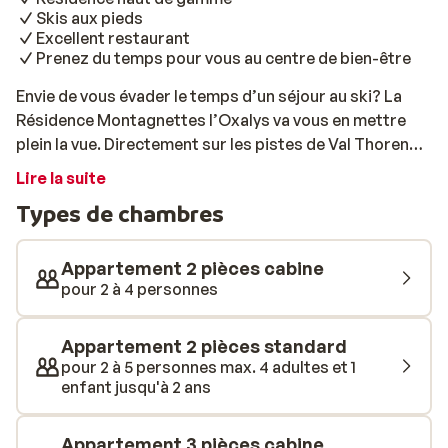
Skis aux pieds
Excellent restaurant
Prenez du temps pour vous au centre de bien-être
Envie de vous évader le temps d’un séjour au ski? La
Résidence Montagnettes l’Oxalys va vous en mettre
plein la vue. Directement sur les pistes de Val Thorens,
elle a l’apparence d’un chalet traditionnel et abrite des
Lire la suite
appartements haut de gamme. Le centre de la station
Types de chambres
n’est qu’à 300 mètres et donc facilement accessible à
pied. Les appartements sont décorés avec soin, aucun
détail n’est négligé. La plupart d’entre eux disposent
Appartement 2 pièces cabine
d’une belle cheminée et tous possèdent un balcon où il
pour 2 à 4 personnes
fait bon boire un café au soleil et admirer la vue. De
plus, chaque logement possède une télévision à écran
Appartement 2 pièces standard
plat, une ou plusieurs très belles salles de bain ainsi
pour 2 à 5 personnes max. 4 adultes et 1
qu'une cuisine équipée. Après une journée à l’extérieur,
enfant jusqu'à 2 ans
vous apprécierez sans doute de vous réchauffer à
l’espace bien-être. Choisissez un massage ou un soin à
Appartement 3 pièces cabine