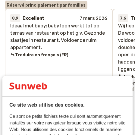
Réservé principalement par familles
Excellent
7 mars 2026
T
8.9
7.6
Ideaal met baby: babyfoon werkt tot op
Ideaal met baby: babyfoon werkt tot op
Wij he
Wij he
terras van restaurant op het glv. Gezonde
terras van restaurant op het glv. Gezonde
De woon
De woon
slaatjes in restaurant. Voldoende ruim
slaatjes in restaurant. Voldoende ruim
voldoen
voldoen
appartement.
appartement.
douches
douches
open d
open d
Traduire en français (FR)
hadden
hadden
liggen 
liggen 
de onde
Tradu
Anonyme
Ano
tussen 
Familles
Fami
toilet 
slaapve
Voir tous les 8 avis
dichtbij
Ce site web utilise des cookies.
voor be
Emplacement
Ce sont de petits fichiers texte qui sont automatiquement
genote
installés sur votre navigateur lorsque vous visitez notre site
Web. Nous utilisons des cookies fonctionnels de manière