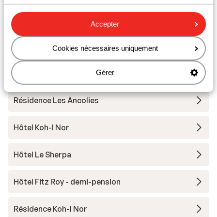
Matériel de ski
Accepter
Autres hébergements - Val Thorens
Cookies nécessaires uniquement
Hôtel Le Val Thorens
Gérer
Résidence Les Ancolies
Hôtel Koh-I Nor
Hôtel Le Sherpa
Hôtel Fitz Roy - demi-pension
Résidence Koh-I Nor