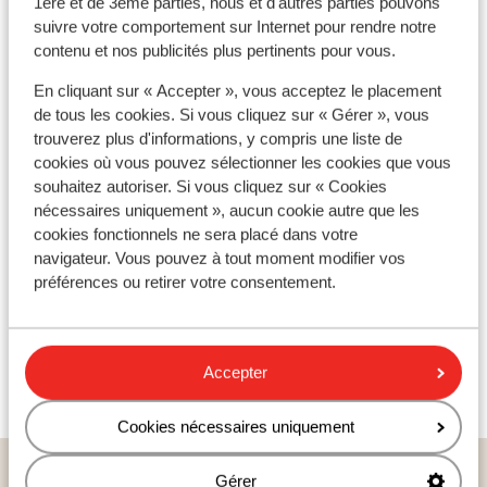
1ère et de 3ème parties, nous et d'autres parties pouvons
informations complémentaires. Organisée tous les ans
suivre votre comportement sur Internet pour rendre notre
par la station, la « Rando-ligue de Maurienne » est une
contenu et nos publicités plus pertinents pour vous.
activité à ne pas manquer pour les adeptes de la
57
En cliquant sur « Accepter », vous acceptez le placement
marche : ouverte à tous, elle sera l’occasion de passer
Téléskis
de tous les cookies. Si vous cliquez sur « Gérer », vous
de bons moments sportifs en famille !
trouverez plus d'informations, y compris une liste de
cookies où vous pouvez sélectionner les cookies que vous
Réservez sans plus attendre votre séjour aux Bottières
souhaitez autoriser. Si vous cliquez sur « Cookies
! Petits prix et
matériel de ski offert
sont au
nécessaires uniquement », aucun cookie autre que les
programme !
cookies fonctionnels ne sera placé dans votre
navigateur. Vous pouvez à tout moment modifier vos
préférences ou retirer votre consentement.
Accepter
Cookies nécessaires uniquement
Pays populaires ski
Gérer