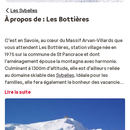
Les Sybelles
À propos de : Les Bottières
C’est en Savoie, au cœur du Massif Arvan-Villards que
vous attendent Les Bottières, station village née en
1975 sur la commune de St Pancrace et dont
l’aménagement épouse la montagne avec harmonie.
Culminant à 1300m d’altitude, elle est d’ailleurs reliée
au domaine skiable des
Sybelles
. Idéale pour les
familles, elle fera également le bonheur des vacanciers
à la recherche de calme et de nature.
Lire la suite
Les Bottières, authentique station village
À la recherche de vacances au ski pas chères ?
Découvrez la jolie station de ski des Bottières ! Nichée