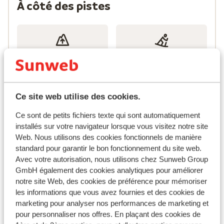
À côté des pistes
pédestres… profitez des grands espaces et de la
nature sauvage ! Vivez des émotions forte entourés de
sommets mythiques : les aiguilles d'Arves (3.510m),
l'Etendard (3.468m) ou encore le Mont Blanc (4.807m)…
Vos vacances au ski aux Bottières
1100m - 2620m
43 km
Altitude
Ski de fond
Lors de votre séjour au ski aux Bottières, vous aurez
également l’occasion de découvrir son magnifique
Ce site web utilise des cookies.
patrimoine naturel. De plus, la station possède un
0
4
environnement idéal pour la randonnée. Aventurez-
Ce sont de petits fichiers texte qui sont automatiquement
Glacier
Funpark
vous au cœur des forêts et découvrez son incroyable
installés sur votre navigateur lorsque vous visitez notre site
faune et flore. Le
Parc National de la Vanoise
est un
Web. Nous utilisons des cookies fonctionnels de manière
standard pour garantir le bon fonctionnement du site web.
incontournable à visiter, en hiver comme en été. Il
Remontées mécaniques
90 total
Avec votre autorisation, nous utilisons chez Sunweb Group
propose plusieurs sentiers de randonnées qui
GmbH également des cookies analytiques pour améliorer
permettent de découvrir pleinement les panoramas
notre site Web, des cookies de préférence pour mémoriser
exceptionnels du parc. Pour une promenade d’une
les informations que vous avez fournies et des cookies de
journée depuis Les Bottières, rendez-vous à Polset ou
marketing pour analyser nos performances de marketing et
0
33
Aussois (45km), ou à Termingnon (55km). La Maison de
pour personnaliser nos offres. En plaçant des cookies de
Télécabines
Télésièges
la Vanoise pourra également vous fournir des