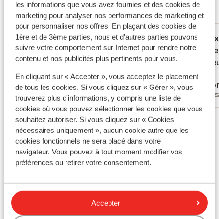
produit.
En savoir plus sur les avis
les informations que vous avez fournies et des cookies de
marketing pour analyser nos performances de marketing et
Réservé principalement par familles
pour personnaliser nos offres. En plaçant des cookies de
1ère et de 3ème parties, nous et d'autres parties pouvons
Excellent
21 févr. 2026
Ex
9.4
9.1
suivre votre comportement sur Internet pour rendre notre
Mooie en ruime accommodatie, goede
Mooie en ruime accommodatie, goede
Le loge
Le loge
contenu et nos publicités plus pertinents pour vous.
service erg tevreden
service erg tevreden
spacie
spacie
Traduire en français (FR)
En cliquant sur « Accepter », vous acceptez le placement
Mark
Ano
de tous les cookies. Si vous cliquez sur « Gérer », vous
Familles
Ami
trouverez plus d'informations, y compris une liste de
cookies où vous pouvez sélectionner les cookies que vous
Voir tous les 2 avis
souhaitez autoriser. Si vous cliquez sur « Cookies
nécessaires uniquement », aucun cookie autre que les
Forfait, cours et matériel de ski
cookies fonctionnels ne sera placé dans votre
navigateur. Vous pouvez à tout moment modifier vos
Forfait remontées mécaniques
préférences ou retirer votre consentement.
Cours de ski
Accepter