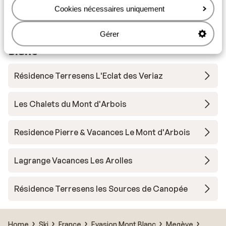
Matériel de ski
Cookies nécessaires uniquement
Gérer
Autres hébergements - Evasion Mont
Blanc
Résidence Terresens L'Eclat des Veriaz
Les Chalets du Mont d'Arbois
Residence Pierre & Vacances Le Mont d'Arbois
Lagrange Vacances Les Arolles
Résidence Terresens les Sources de Canopée
Home
Ski
France
Evasion Mont Blanc
Megève