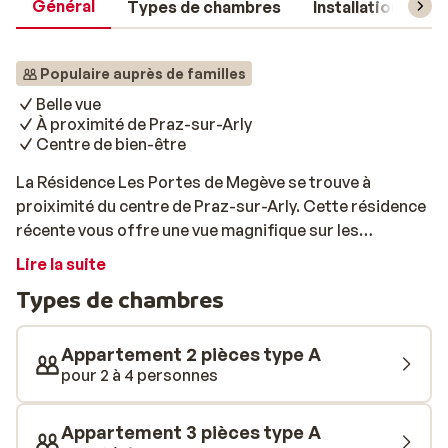
Général
Types de chambres
Installations
Populaire auprès de familles
Belle vue
À proximité de Praz-sur-Arly
Centre de bien-être
La Résidence Les Portes de Megève se trouve à
proiximité du centre de Praz-sur-Arly. Cette résidence
récente vous offre une vue magnifique sur les
montagnes. Les remontées mécaniques et les pistes
Lire la suite
sont à 2,5 km et sont facilement accessibles en voiture
Types de chambres
ou en bus. L'arrêt du bus de ski se situe à seulement 100
mètres de la résidence: le bus est gratuit, sous
présentation de votre forfait de ski. Les appartements
Appartement 2 pièces type A
sont meublés de façon moderne et comprennent tout
pour 2 à 4 personnes
l'équipement dont vous avez besoin pour des vacances
sportives parfaites. La grande salle à manger est
Appartement 3 pièces type A
l'endroit idéal pour un petit déjeuner copieux et un