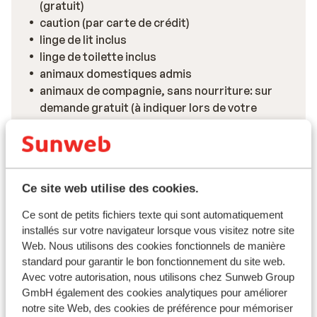
(gratuit)
caution (par carte de crédit)
linge de lit inclus
linge de toilette inclus
animaux domestiques admis
animaux de compagnie, sans nourriture: sur
demande gratuit (à indiquer lors de votre
réservation)
Voir toutes les installations
Ce site web utilise des cookies.
Informations de voyage
Ce sont de petits fichiers texte qui sont automatiquement
installés sur votre navigateur lorsque vous visitez notre site
Formule
Web. Nous utilisons des cookies fonctionnels de manière
Ce que les clients pensent
standard pour garantir le bon fonctionnement du site web.
Avec votre autorisation, nous utilisons chez Sunweb Group
Ce sont des avis clients 100 % authentiques qui
GmbH également des cookies analytiques pour améliorer
reflètent fidèlement leur expérience avec notre
notre site Web, des cookies de préférence pour mémoriser