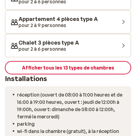
pour 2 à 6 personnes
délicieux dîner. Le soir, vous pourrez vous détendre
dans le salon, qui est aussi l'endroit idéal pour jouer à
Appartement 4 pièces type A
des jeux de société avec vos enfants. L'établissement
pour 2 à 9 personnes
comprend un centre de bien-être avec sauna et
hammam, mais aussi une salle de sport et un parking.
Chalet 3 pièces type A
Bon séjour!
pour 2 à 6 personnes
Afficher tous les 13 types de chambres
Installations
réception (ouvert de 08:00 à 11:00 heures et de
16:00 à 19:00 heures, ouvert : jeudi de 12:00h à
19:00h, ouvert: dimanche de 08:00 à 12:00h,
fermé le mercredi)
parking
wi-fi dans la chambre (gratuit), à la réception