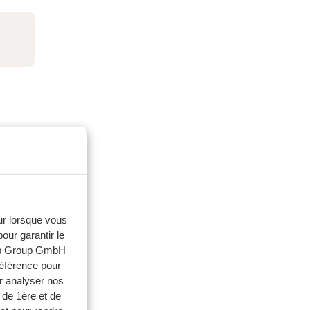
eur lorsque vous
our garantir le
web Group GmbH
référence pour
milles
r analyser nos
 de 1ère et de
 2026