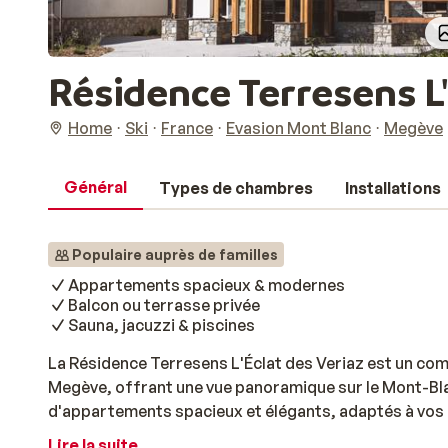
Résidence Terresens L'
Home
Ski
France
Evasion Mont Blanc
Megève
Général
Types de chambres
Installations
Populaire auprès de familles
Appartements spacieux & modernes
Balcon ou terrasse privée
Sauna, jacuzzi & piscines
La Résidence Terresens L'Éclat des Veriaz est un co
Megève, offrant une vue panoramique sur le Mont-Bla
d'appartements spacieux et élégants, adaptés à vos 
kitchenette pratique, d'un balcon ou d'une terrasse où
Lire la suite