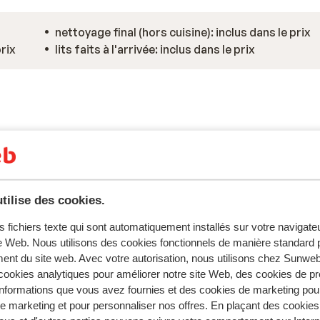
nettoyage final (hors cuisine): inclus dans le prix
prix
lits faits à l'arrivée: inclus dans le prix
tilise des cookies.
tent fidèlement leur expérience avec notre produit.
s fichiers texte qui sont automatiquement installés sur votre navigat
te Web. Nous utilisons des cookies fonctionnels de manière standard p
ent du site web. Avec votre autorisation, nous utilisons chez Sun
ookies analytiques pour améliorer notre site Web, des cookies de p
Réservé principalement par fa
nformations que vous avez fournies et des cookies de marketing pou
 marketing et pour personnaliser nos offres. En plaçant des cookies
 2026
Très bien
14 févr.
7.6