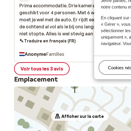
3ème parties, n
Prima accommodatie. Drie kamerappartement zee
Prima accommodatie. Drie kamerappartement zee
notre contenu et
geschikt voor 4 personen. Met 6 wel krap. Maar de l
geschikt voor 4 personen. Met 6 wel krap. Maar de l
En cliquant sur
moet je wel met de auto. Er rijdt een bus maar die w
moet je wel met de auto. Er rijdt een bus maar die w
« Gérer », vous
de ochtend al vol als ie bij ons langsreed waardoor h
de ochtend al vol als ie bij ons langsreed waardoor h
sélectionner le
niet stopte. Alles is wel stevig aan de prijs in Megev
niet stopte. Alles is wel stevig aan de...
plus
uniquement », a
Uit eten, lunchen, drankje, koffie etc. Wel een leuke
Traduire en français (FR)
navigateur. Vou
plaats.
Anonyme
Familles
Gérer
Cookies né
Voir tous les 3 avis
Emplacement
Afficher sur la carte