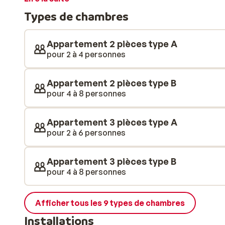
de l'air revigorant de la montagne. Au sein du complex
Types de chambres
sport, ainsi qu'aux piscines chauffées, intérieure et 
spa & bien-être. Vous pourrez ainsi vous détendre et
inoubliable de ski sur les pistes enneigées.
Appartement 2 pièces type A
pour 2 à 4 personnes
Appartement 2 pièces type B
pour 4 à 8 personnes
Appartement 3 pièces type A
pour 2 à 6 personnes
Appartement 3 pièces type B
pour 4 à 8 personnes
Afficher tous les 9 types de chambres
Installations