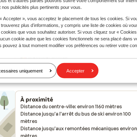
ous et d'autres parties pouvons suivre votre comportement sur Intern
r
r
Alles was zeker in orde behalve de locatie, het is we
Alles was zeker in orde behalve de locatie, het is we
 nos publicités plus pertinents pour vous.
ift
ift
beschreven dat het verder gelegen is van het
beschreven dat het verder gelegen is van het
 « Accepter », vous acceptez le placement de tous les cookies. Si vo
as in
as in
centrum/pistes maar ik dacht gezien te hebben dat
centrum/pistes maar ik dacht gezien te hebben dat
 trouverez plus d'informations, y compris une liste de cookies où vo
ij
ij
een shuttlebus was tussen de accommodatie en d
een shuttlebus was tussen de accommodatie en d
s cookies que vous souhaitez autoriser. Si vous cliquez sur « Cookie
e.
pistes. Maar dat was het helaas niet, er is een bus 
pistes. Maar dat was het helaas niet, er is een bus va
ucun cookie autre que les cookies fonctionnels ne sera placé dans v
Megève zelf die om de 40min langs komt, voor
plus
s pouvez à tout moment modifier vos préférences ou retirer votre c
iedereen die verder gelegen is van de pistes. Met
Traduire en français (FR)
Anonyme
Familles
andere woorden je geraakt er nooit op en we hebb
dus altijd de auto genomen en ons aan de pistes
cessaires uniquement
Accepter
geparkeerd.
À proximité
Distance du centre-ville: environ 1160 mètres
Distance jusqu'a l'arrêt du bus de ski environ 100
mètres
Distance jusqu'aux remontées mécaniques environ
mètres