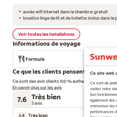
accès wifi internet dans la chambre: gratuit
location linge de lit et de toilette: inclus dans le 
Voir toutes les installations
Informations de voyage
Formule
Ce que les clients pensent
Ce site web u
Ce sont des avis clients 100 % authentiques qui reflè
Ce sont de petit
En savoir plus sur les avis
visitez notre si
Très bien
bon fonctionnem
7.6
également des c
3 avis
mémoriser les i
performances de
Très bien
14 févr.
6.8