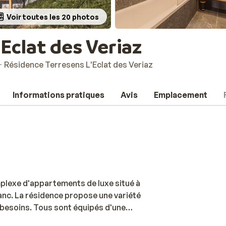
Voir toutes les 20 photos
Eclat des Veriaz
Résidence Terresens L'Eclat des Veriaz
Informations pratiques
Avis
Emplacement
mplexe d'appartements de luxe situé à
nc. La résidence propose une variété
besoins. Tous sont équipés d'une
 vous pourrez profiter du soleil hivernal et