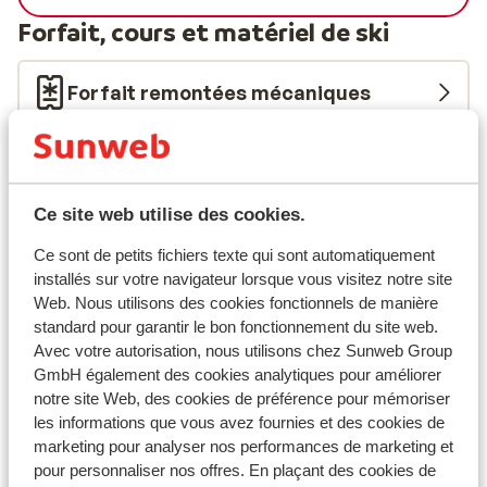
type bain bouillonnant. Pour ceux qui désirent garder la
Forfait, cours et matériel de ski
forme, une salle de musculation est à disposition. Les 2
Alpes est une station sportive qui saura séduire les
Forfait remontées mécaniques
amoureux de sports de glisse. Vous pourrez faire du
ski alpin, du snow board, de la motoneige, du traîneau
ou encore des randonnées en raquettes. De multiples
Cours de ski
activités sont aussi adaptées aux plus jeunes visiteurs:
parc de jeux sur neige, patinoire…Ici il y en aura pour
Ce site web utilise des cookies.
Matériel de ski
tous les goûts et tous les âges. Profitez-en!
Ce sont de petits fichiers texte qui sont automatiquement
installés sur votre navigateur lorsque vous visitez notre site
Autres hébergements - Les Deux
Web. Nous utilisons des cookies fonctionnels de manière
Alpes
standard pour garantir le bon fonctionnement du site web.
Avec votre autorisation, nous utilisons chez Sunweb Group
GmbH également des cookies analytiques pour améliorer
Résidence Neige et Soleil
notre site Web, des cookies de préférence pour mémoriser
les informations que vous avez fournies et des cookies de
Résidence l'Alpeggio
marketing pour analyser nos performances de marketing et
pour personnaliser nos offres. En plaçant des cookies de