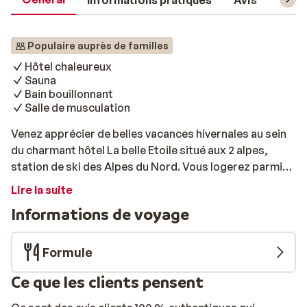
Informations pratiques
Avis
Forfa
Populaire auprès de familles
Hôtel chaleureux
Sauna
Bain bouillonnant
Salle de musculation
Venez apprécier de belles vacances hivernales au sein
du charmant hôtel La belle Etoile situé aux 2 alpes,
station de ski des Alpes du Nord. Vous logerez parmi
les 29 confortables chambres du complexe qui
Lire la suite
disposent de tout le confort nécessaire au bon
Informations de voyage
déroulement de votre séjour. Elles sont aménagées
d’une salle de bain privative, de toilettes et d’un balcon.
Les équipements comprennent un sèche-cheveux, la
Formule
télévision satellite et le téléphone. Vous disposez d’une
Ce que les clients pensent
connexion wifi pour ceux qui souhaitent rester
connectés en toute circonstance. La terrasse de