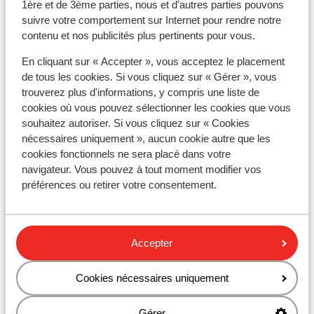
1ère et de 3ème parties, nous et d'autres parties pouvons
Chalet Grizzly
suivre votre comportement sur Internet pour rendre notre
contenu et nos publicités plus pertinents pour vous.
Base Camp Lodge Les Deux Alpes
En cliquant sur « Accepter », vous acceptez le placement
de tous les cookies. Si vous cliquez sur « Gérer », vous
Hôtel Club Belambra L'Orée des Pistes
trouverez plus d'informations, y compris une liste de
cookies où vous pouvez sélectionner les cookies que vous
souhaitez autoriser. Si vous cliquez sur « Cookies
Chalet Sandy
nécessaires uniquement », aucun cookie autre que les
cookies fonctionnels ne sera placé dans votre
Hotel Chamois Lodge
navigateur. Vous pouvez à tout moment modifier vos
préférences ou retirer votre consentement.
The People Les 2 Alpes
Accepter
Hôtel Les Mélèzes
Cookies nécessaires uniquement
Chalet Les Arolles
Gérer