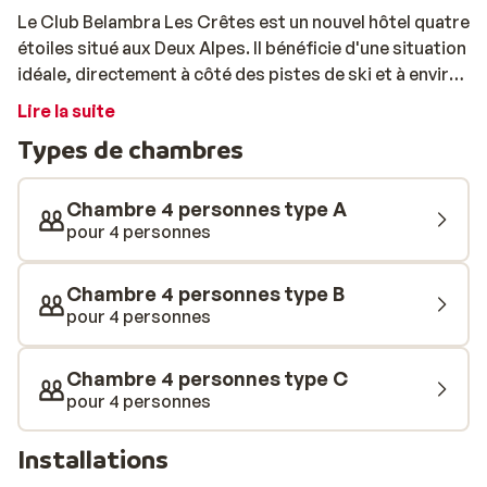
Le Club Belambra Les Crêtes est un nouvel hôtel quatre
étoiles situé aux Deux Alpes. Il bénéficie d'une situation
idéale, directement à côté des pistes de ski et à environ
500 mètres du centre. Vous pourrez profiter de la
Lire la suite
station Les Deux Alpes 1800 et de ses 90 pistes, au sein
Types de chambres
du domaine le plus haut de France. Les chambres,
toutes modernes et spacieuses, ont une capacité
d'accueil jusqu'à quatre personnes. Ce club de
Chambre 4 personnes type A
vacances dispose d'une piscine couverte chauffée,
pour 4 personnes
d'une salle de fitness et d'un espace bien-être. Avec la
formule tout compris, vous n'aurez pas à vous soucier
Chambre 4 personnes type B
de la préparation des repas. Au restaurant, vous
pour 4 personnes
bénéficierez d'une cuisine authentique et variée, et d'un
accès sur réservation au restaurant de spécialités
Chambre 4 personnes type C
savoyardes. Et si d'aventure, vous avez envie de sortir
pour 4 personnes
le soir, plusieurs bars et boutiques se trouvent à
proximité.
Installations