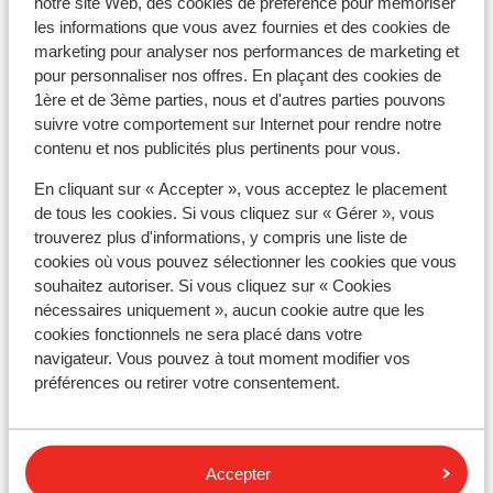
notre site Web, des cookies de préférence pour mémoriser
Directement sur les pistes
les informations que vous avez fournies et des cookies de
Distance jusqu'aux remontées mécaniques
marketing pour analyser nos performances de marketing et
environ 300 mètres
pour personnaliser nos offres. En plaçant des cookies de
Distance jusqu'a l'école de ski environ 2500
1ère et de 3ème parties, nous et d'autres parties pouvons
mètres
suivre votre comportement sur Internet pour rendre notre
Distance aux magasins les plus proches environ
contenu et nos publicités plus pertinents pour vous.
500 mètres
En cliquant sur « Accepter », vous acceptez le placement
Forfait, cours et matériel de ski
de tous les cookies. Si vous cliquez sur « Gérer », vous
trouverez plus d'informations, y compris une liste de
cookies où vous pouvez sélectionner les cookies que vous
Forfait remontées mécaniques
souhaitez autoriser. Si vous cliquez sur « Cookies
nécessaires uniquement », aucun cookie autre que les
cookies fonctionnels ne sera placé dans votre
Cours de ski
navigateur. Vous pouvez à tout moment modifier vos
préférences ou retirer votre consentement.
Matériel de ski
Accepter
Autres hébergements - Les Deux